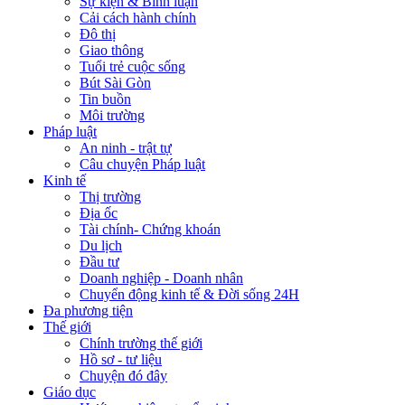
Sự kiện & Bình luận
Cải cách hành chính
Đô thị
Giao thông
Tuổi trẻ cuộc sống
Bút Sài Gòn
Tin buồn
Môi trường
Pháp luật
An ninh - trật tự
Câu chuyện Pháp luật
Kinh tế
Thị trường
Địa ốc
Tài chính- Chứng khoán
Du lịch
Đầu tư
Doanh nghiệp - Doanh nhân
Chuyển động kinh tế & Đời sống 24H
Đa phương tiện
Thế giới
Chính trường thế giới
Hồ sơ - tư liệu
Chuyện đó đây
Giáo dục