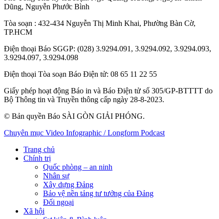
Dũng
,
Nguyễn Phước Bình
Tòa soạn
: 432-434 Nguyễn Thị Minh Khai, Phường Bàn Cờ,
TP.HCM
Điện thoại Báo SGGP
: (028) 3.9294.091, 3.9294.092, 3.9294.093,
3.9294.097, 3.9294.098
Điện thoại Tòa soạn Báo Điện tử
: 08 65 11 22 55
Giấy phép hoạt động Báo in và Báo Điện tử số 305/GP-BTTTT do
Bộ Thông tin và Truyền thông cấp ngày 28-8-2023.
© Bản quyền Báo SÀI GÒN GIẢI PHÓNG.
Chuyên mục
Video
Infographic / Longform
Podcast
Trang chủ
Chính trị
Quốc phòng – an ninh
Nhân sự
Xây dựng Đảng
Bảo vệ nền tảng tư tưởng của Đảng
Đối ngoại
Xã hội