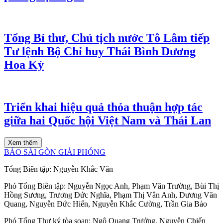
Tổng Bí thư, Chủ tịch nước Tô Lâm tiếp
Tư lệnh Bộ Chỉ huy Thái Bình Dương
Hoa Kỳ
Triển khai hiệu quả thỏa thuận hợp tác
giữa hai Quốc hội Việt Nam và Thái Lan
Xem thêm
BÁO SÀI GÒN GIẢI PHÓNG
Tổng Biên tập:
Nguyễn Khắc Văn
Phó Tổng Biên tập:
Nguyễn Ngọc Anh
,
Phạm Văn Trường
,
Bùi Thị
Hồng Sương
,
Trương Đức Nghĩa
,
Phạm Thị Vân Anh
,
Dương Văn
Quang
,
Nguyễn Đức Hiển
,
Nguyễn Khắc Cường
,
Trần Gia Bảo
Phó Tổng Thư ký tòa soạn:
Ngô Quang Trưởng
,
Nguyễn Chiến