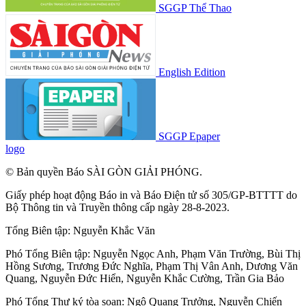
SGGP Thể Thao
English Edition
SGGP Epaper
logo
© Bản quyền Báo SÀI GÒN GIẢI PHÓNG.
Giấy phép hoạt động Báo in và Báo Điện tử số 305/GP-BTTTT do
Bộ Thông tin và Truyền thông cấp ngày 28-8-2023.
Tổng Biên tập:
Nguyễn Khắc Văn
Phó Tổng Biên tập:
Nguyễn Ngọc Anh
,
Phạm Văn Trường
,
Bùi Thị
Hồng Sương
,
Trương Đức Nghĩa
,
Phạm Thị Vân Anh
,
Dương Văn
Quang
,
Nguyễn Đức Hiển
,
Nguyễn Khắc Cường
,
Trần Gia Bảo
Phó Tổng Thư ký tòa soạn:
Ngô Quang Trưởng
,
Nguyễn Chiến