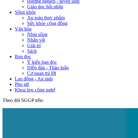
Hướng nghiệp - tuyển sinh
Giáo dục hội nhập
Sống khỏe
An toàn thực phẩm
Sức khỏe cộng đồng
Văn hóa
Nhịp sống
Nhân vật
Giải trí
Sách
Bạn đọc
Ý kiến bạn đọc
Diễn đàn - Thảo luận
Cơ quan trả lời
Lao động - An sinh
Phụ nữ
Khoa học công nghệ
Theo dõi SGGP trên: