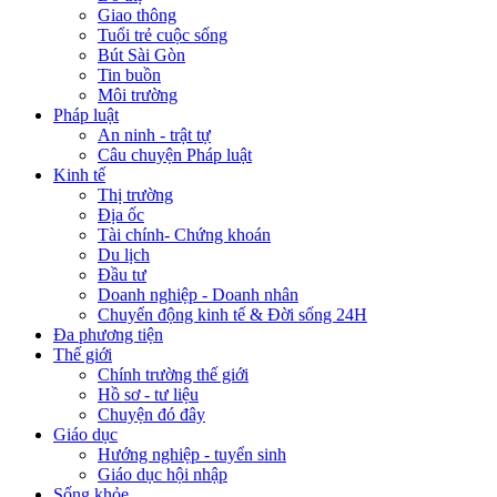
Giao thông
Tuổi trẻ cuộc sống
Bút Sài Gòn
Tin buồn
Môi trường
Pháp luật
An ninh - trật tự
Câu chuyện Pháp luật
Kinh tế
Thị trường
Địa ốc
Tài chính- Chứng khoán
Du lịch
Đầu tư
Doanh nghiệp - Doanh nhân
Chuyển động kinh tế & Đời sống 24H
Đa phương tiện
Thế giới
Chính trường thế giới
Hồ sơ - tư liệu
Chuyện đó đây
Giáo dục
Hướng nghiệp - tuyển sinh
Giáo dục hội nhập
Sống khỏe