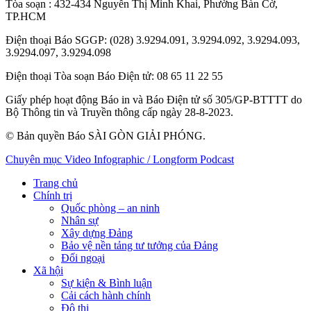
Tòa soạn
: 432-434 Nguyễn Thị Minh Khai, Phường Bàn Cờ,
TP.HCM
Điện thoại Báo SGGP
: (028) 3.9294.091, 3.9294.092, 3.9294.093,
3.9294.097, 3.9294.098
Điện thoại Tòa soạn Báo Điện tử
: 08 65 11 22 55
Giấy phép hoạt động Báo in và Báo Điện tử số 305/GP-BTTTT do
Bộ Thông tin và Truyền thông cấp ngày 28-8-2023.
© Bản quyền Báo SÀI GÒN GIẢI PHÓNG.
Chuyên mục
Video
Infographic / Longform
Podcast
Trang chủ
Chính trị
Quốc phòng – an ninh
Nhân sự
Xây dựng Đảng
Bảo vệ nền tảng tư tưởng của Đảng
Đối ngoại
Xã hội
Sự kiện & Bình luận
Cải cách hành chính
Đô thị