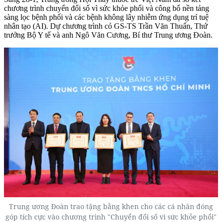
chương trình chuyển đổi số vì sức khỏe phổi và công bố nền tảng
sàng lọc bệnh phổi và các bệnh không lây nhiễm ứng dụng trí tuệ
nhân tạo (AI). Dự chương trình có GS-TS Trần Văn Thuấn, Thứ
trưởng Bộ Y tế và anh Ngô Văn Cương, Bí thư Trung ương Đoàn.
Trung ương Đoàn trao tặng bằng khen cho các cá nhân đóng
góp tích cực vào chương trình "Chuyển đổi số vì sức khỏe phổi"