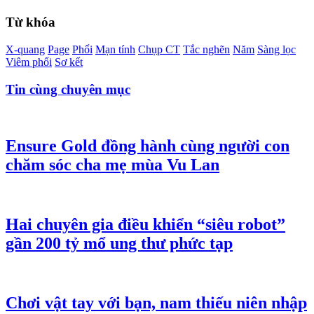
Từ khóa
X-quang
Page
Phổi
Mạn tính
Chụp CT
Tắc nghẽn
Năm
Sàng lọc
Viêm phổi
Sơ kết
Tin cùng chuyên mục
Ensure Gold đồng hành cùng người con
chăm sóc cha mẹ mùa Vu Lan
Hai chuyên gia điều khiển “siêu robot”
gần 200 tỷ mổ ung thư phức tạp
Chơi vật tay với bạn, nam thiếu niên nhập