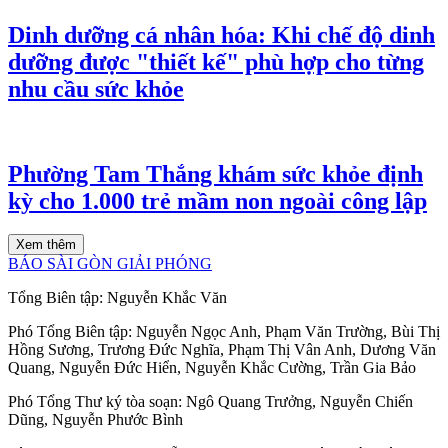
Dinh dưỡng cá nhân hóa: Khi chế độ dinh
dưỡng được "thiết kế" phù hợp cho từng
nhu cầu sức khỏe
Phường Tam Thắng khám sức khỏe định
kỳ cho 1.000 trẻ mầm non ngoài công lập
Xem thêm
BÁO SÀI GÒN GIẢI PHÓNG
Tổng Biên tập:
Nguyễn Khắc Văn
Phó Tổng Biên tập:
Nguyễn Ngọc Anh
,
Phạm Văn Trường
,
Bùi Thị
Hồng Sương
,
Trương Đức Nghĩa
,
Phạm Thị Vân Anh
,
Dương Văn
Quang
,
Nguyễn Đức Hiển
,
Nguyễn Khắc Cường
,
Trần Gia Bảo
Phó Tổng Thư ký tòa soạn:
Ngô Quang Trưởng
,
Nguyễn Chiến
Dũng
,
Nguyễn Phước Bình