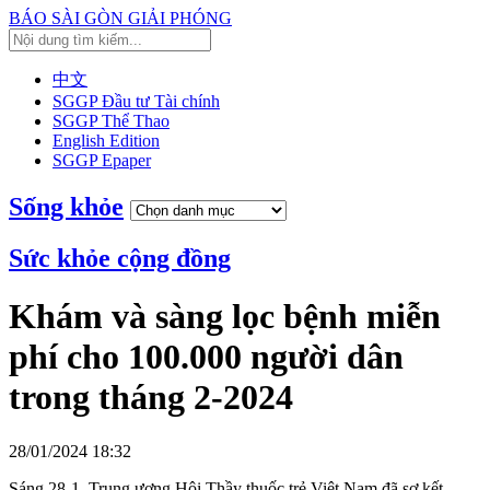
BÁO SÀI GÒN GIẢI PHÓNG
中文
SGGP Đầu tư Tài chính
SGGP Thể Thao
English Edition
SGGP Epaper
Sống khỏe
Sức khỏe cộng đồng
Khám và sàng lọc bệnh miễn
phí cho 100.000 người dân
trong tháng 2-2024
28/01/2024 18:32
Sáng 28-1, Trung ương Hội Thầy thuốc trẻ Việt Nam đã sơ kết