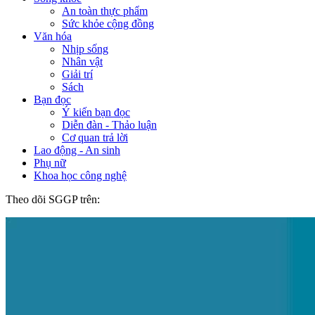
An toàn thực phẩm
Sức khỏe cộng đồng
Văn hóa
Nhịp sống
Nhân vật
Giải trí
Sách
Bạn đọc
Ý kiến bạn đọc
Diễn đàn - Thảo luận
Cơ quan trả lời
Lao động - An sinh
Phụ nữ
Khoa học công nghệ
Theo dõi SGGP trên: