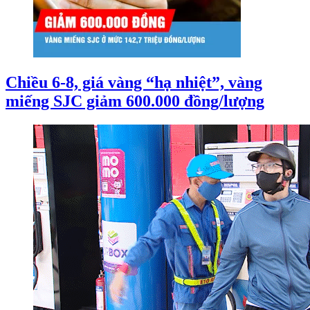
Chiều 6-8, giá vàng “hạ nhiệt”, vàng
miếng SJC giảm 600.000 đồng/lượng