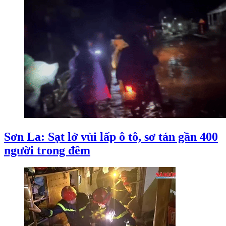
Sơn La: Sạt lở vùi lấp ô tô, sơ tán gần 400
người trong đêm