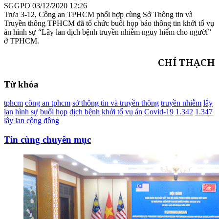
SGGPO
03/12/2020 12:26
Trưa 3-12, Công an TPHCM phối hợp cùng Sở Thông tin và
Truyền thông TPHCM đã tổ chức buổi họp báo thông tin khởi tố vụ
án hình sự “Lây lan dịch bệnh truyền nhiễm nguy hiểm cho người”
ở TPHCM.
CHÍ THẠCH
Từ khóa
tphcm
công an tphcm
sở thông tin và truyền thông
truyền nhiễm
lây
lan
hình sự
buổi họp
dịch bệnh
khởi tố
vụ án
Covid-19
1.342
1.347
lây lan cộng đồng
Tin cùng chuyên mục