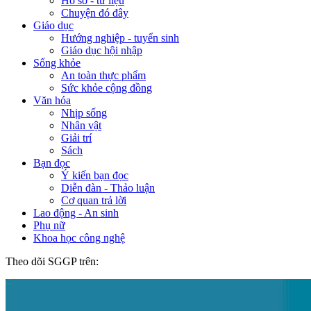
Hồ sơ - tư liệu
Chuyện đó đây
Giáo dục
Hướng nghiệp - tuyển sinh
Giáo dục hội nhập
Sống khỏe
An toàn thực phẩm
Sức khỏe cộng đồng
Văn hóa
Nhịp sống
Nhân vật
Giải trí
Sách
Bạn đọc
Ý kiến bạn đọc
Diễn đàn - Thảo luận
Cơ quan trả lời
Lao động - An sinh
Phụ nữ
Khoa học công nghệ
Theo dõi SGGP trên: