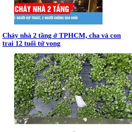
Cháy nhà 2 tầng ở TPHCM, cha và con
trai 12 tuổi tử vong