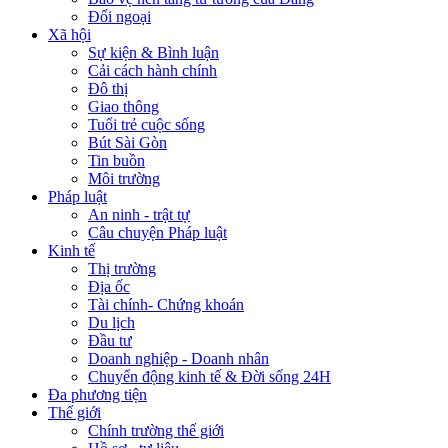
Đối ngoại
Xã hội
Sự kiện & Bình luận
Cải cách hành chính
Đô thị
Giao thông
Tuổi trẻ cuộc sống
Bút Sài Gòn
Tin buồn
Môi trường
Pháp luật
An ninh - trật tự
Câu chuyện Pháp luật
Kinh tế
Thị trường
Địa ốc
Tài chính- Chứng khoán
Du lịch
Đầu tư
Doanh nghiệp - Doanh nhân
Chuyển động kinh tế & Đời sống 24H
Đa phương tiện
Thế giới
Chính trường thế giới