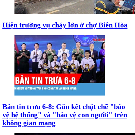
Hiện trường vụ cháy lớn ở chợ Biên Hòa
Bản tin trưa 6-8: Gắn kết chặt chẽ "bảo
vệ hệ thống" và "bảo vệ con người" trên
không gian mạng