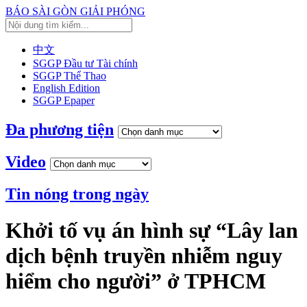
BÁO SÀI GÒN GIẢI PHÓNG
中文
SGGP Đầu tư Tài chính
SGGP Thể Thao
English Edition
SGGP Epaper
Đa phương tiện
Video
Tin nóng trong ngày
Khởi tố vụ án hình sự “Lây lan
dịch bệnh truyền nhiễm nguy
hiểm cho người” ở TPHCM