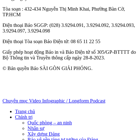
Tòa soạn
: 432-434 Nguyễn Thị Minh Khai, Phường Bàn Cờ,
TP.HCM
Điện thoại Báo SGGP
: (028) 3.9294.091, 3.9294.092, 3.9294.093,
3.9294.097, 3.9294.098
Điện thoại Tòa soạn Báo Điện tử
: 08 65 11 22 55
Giấy phép hoạt động Báo in và Báo Điện tử số 305/GP-BTTTT do
Bộ Thông tin và Truyền thông cấp ngày 28-8-2023.
© Bản quyền Báo SÀI GÒN GIẢI PHÓNG.
Chuyên mục
Video
Infographic / Longform
Podcast
Trang chủ
Chính trị
Quốc phòng – an ninh
Nhân sự
Xây dựng Đảng
Bảo vệ nền tảng tư tưởng của Đảng