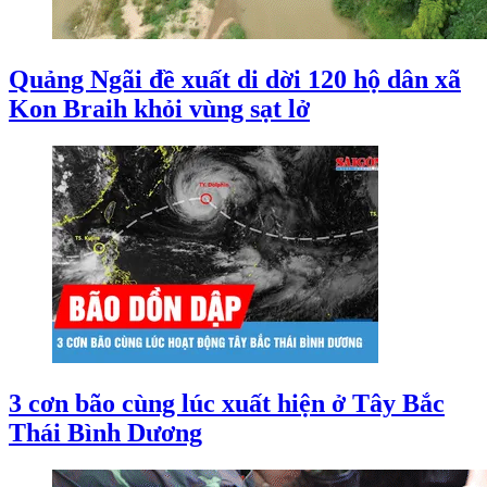
Quảng Ngãi đề xuất di dời 120 hộ dân xã
Kon Braih khỏi vùng sạt lở
3 cơn bão cùng lúc xuất hiện ở Tây Bắc
Thái Bình Dương