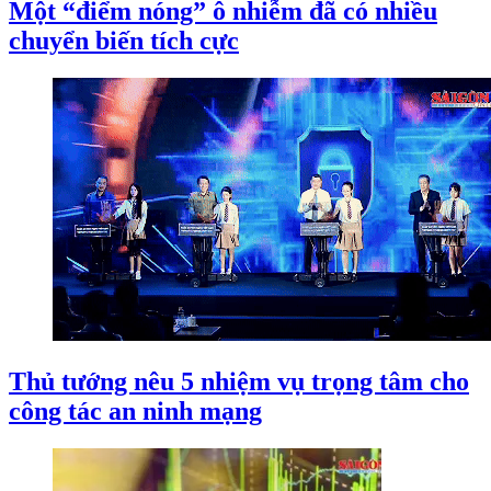
Một “điểm nóng” ô nhiễm đã có nhiều
chuyển biến tích cực
Thủ tướng nêu 5 nhiệm vụ trọng tâm cho
công tác an ninh mạng