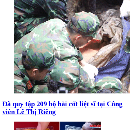
Đã quy tập 209 bộ hài cốt liệt sĩ tại Công
viên Lê Thị Riêng