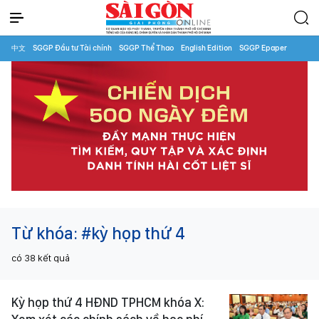
中文
SGGP Đầu tư Tài chính
SGGP Thể Thao
English Edition
SGGP Epaper
Từ khóa:
#kỳ họp thứ 4
có
38
kết quả
Kỳ họp thứ 4 HĐND TPHCM khóa X: