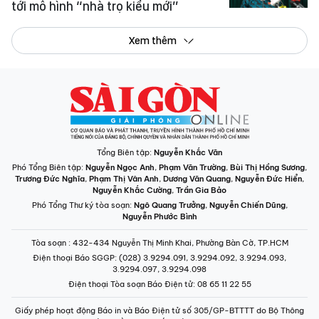
tới mô hình “nhà trọ kiểu mới”
Xem thêm
Tổng Biên tập:
Nguyễn Khắc Văn
Phó Tổng Biên tập:
Nguyễn Ngọc Anh
,
Phạm Văn Trường
,
Bùi Thị Hồng Sương
,
Trương Đức Nghĩa
,
Phạm Thị Vân Anh
,
Dương Văn Quang
,
Nguyễn Đức Hiển
,
Nguyễn Khắc Cường
,
Trần Gia Bảo
Phó Tổng Thư ký tòa soạn:
Ngô Quang Trưởng
,
Nguyễn Chiến Dũng
,
Nguyễn Phước Bình
Tòa soạn
: 432-434 Nguyễn Thị Minh Khai, Phường Bàn Cờ, TP.HCM
Điện thoại Báo SGGP
: (028) 3.9294.091, 3.9294.092, 3.9294.093,
3.9294.097, 3.9294.098
Điện thoại Tòa soạn Báo Điện tử
: 08 65 11 22 55
Giấy phép hoạt động Báo in và Báo Điện tử số 305/GP-BTTTT do Bộ Thông