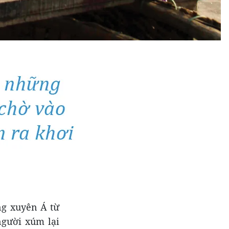
ng xuyên Á từ
người xúm lại