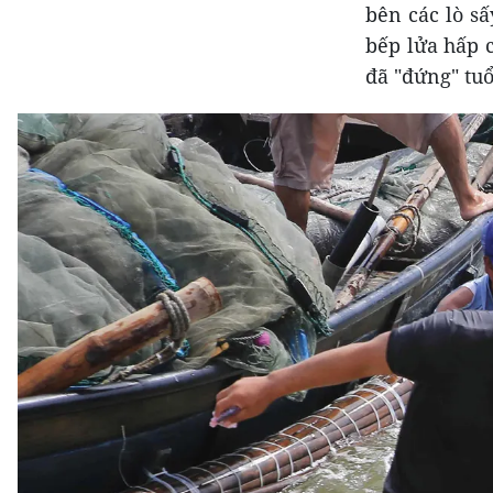
bên các lò s
bếp lửa hấp 
đã "đứng" tuổ