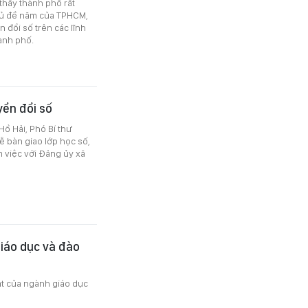
thấy thành phố rất
chủ đề năm của TPHCM,
 đổi số trên các lĩnh
ành phố.
yển đổi số
ồ Hải, Phó Bí thư
 bàn giao lớp học số,
m việc với Đảng ủy xã
iáo dục và đào
ật của ngành giáo dục