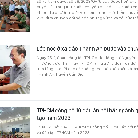
số và Nghị quyết số 98/2023/QH15 của Quốc hội” cho 
quyết liệt trong thực hiện chuyển đổi số. Thực hiện 
nhiều địa phương, đơn vị đã tập trung thực hiện chuyển
vực, đưa chuyển đổi số đến những vùng xa xôi của th
Lớp học ở xã đảo Thạnh An bước vào chu
Ngày 25-1, đoàn công tác TPHCM do đồng chí Nguyễn H
Thường trực Thành ủy TPHCM làm trưởng đoàn đã dự lễ
trao tặng quà tết cho các hộ nghèo, hộ khó khăn và là
Thạnh An, huyện Cần Giờ.
TPHCM công bố 10 dấu ấn nổi bật ngành g
tạo năm 2023
Trưa 3-1, Sở GD-ĐT TPHCM đã công bố 10 dấu ấn nổi b
và đào tạo TPHCM năm 2023.