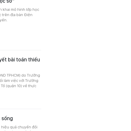
ọc số"
n khai mô hình lớp học
 trên địa bàn Điện
uyến.
yết bài toán thiếu
(HĐND TPHCM) do Trưởng
ổi làm việc với Trường
Tố (quận 10) về thực
c sống
 hiệu quả chuyển đổi