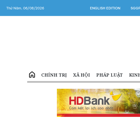
Thứ Năm, 06/08/2026
ENGLISH EDITION
SGGP
CHÍNH TRỊ
XÃ HỘI
PHÁP LUẬT
KIN