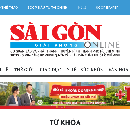
 THỂ THAO
SGGP ĐẦU TƯ TÀI CHÍNH
中文版
SGGP EPAPER
H TẾ
THẾ GIỚI
GIÁO DỤC
Y TẾ - SỨC KHỎE
VĂN HÓA
TỪ KHÓA