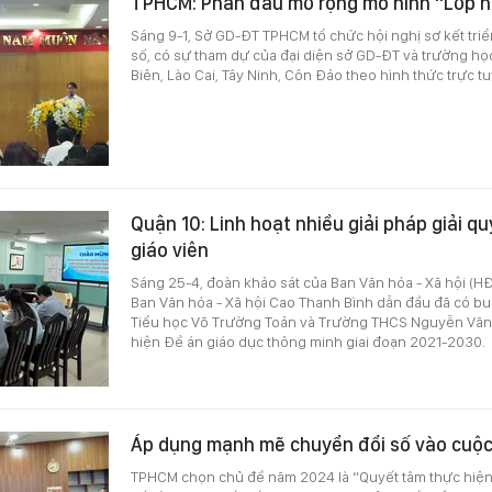
TPHCM: Phấn đấu mở rộng mô hình "Lớp h
Sáng 9-1, Sở GD-ĐT TPHCM tổ chức hội nghị sơ kết triể
số, có sự tham dự của đại diện sở GD-ĐT và trường học
Biên, Lào Cai, Tây Ninh, Côn Đảo theo hình thức trực t
Quận 10: Linh hoạt nhiều giải pháp giải qu
giáo viên
Sáng 25-4, đoàn khảo sát của Ban Văn hóa - Xã hội 
Ban Văn hóa - Xã hội Cao Thanh Bình dẫn đầu đã có bu
Tiểu học Võ Trường Toản và Trường THCS Nguyễn Văn 
hiện Đề án giáo dục thông minh giai đoạn 2021-2030.
Áp dụng mạnh mẽ chuyển đổi số vào cuộ
TPHCM chọn chủ đề năm 2024 là “Quyết tâm thực hiện