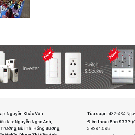
tập:
Nguyễn Khắc Văn
Tòa soạn
: 432-434 Ngu
iên tập:
Nguyễn Ngọc Anh
,
Điện thoại Báo SGGP
: 
 Trường
,
Bùi Thị Hồng Sương
,
3.9294.098
ức Nghĩa
,
Phạm Thị Vân Anh
,