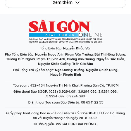
Xem thêm
Tổng Biên tập:
Nguyễn Khắc Văn
Phó Tổng Biên tập:
Nguyễn Ngọc Anh
,
Phạm Văn Trường
,
Bùi Thị Hồng Sương
,
Trương Đức Nghĩa
,
Phạm Thị Vân Anh
,
Dương Văn Quang
,
Nguyễn Đức Hiển
,
Nguyễn Khắc Cường
,
Trần Gia Bảo
Phó Tổng Thư ký tòa soạn:
Ngô Quang Trưởng
,
Nguyễn Chiến Dũng
,
Nguyễn Phước Bình
Tòa soạn
: 432-434 Nguyễn Thị Minh Khai, Phường Bàn Cờ, TP.HCM
Điện thoại Báo SGGP
: (028) 3.9294.091, 3.9294.092, 3.9294.093,
3.9294.097, 3.9294.098
Điện thoại Tòa soạn Báo Điện tử
: 08 65 11 22 55
Giấy phép hoạt động Báo in và Báo Điện tử số 305/GP-BTTTT do Bộ Thông
tin và Truyền thông cấp ngày 28-8-2023.
© Bản quyền Báo SÀI GÒN GIẢI PHÓNG.