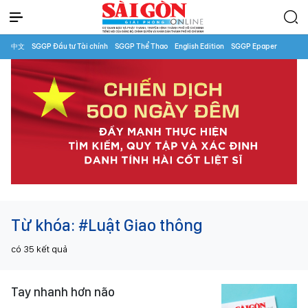
中文
SGGP Đầu tư Tài chính
SGGP Thể Thao
English Edition
SGGP Epaper
Từ khóa:
#Luật Giao thông
có
35
kết quả
Tay nhanh hơn não