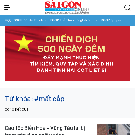
中文
SGGP Đầu tư Tài chính
SGGP Thể Thao
English Edition
SGGP Epaper
Từ khóa:
#mất cắp
có
10
kết quả
Cao tốc Biên Hòa - Vũng Tàu lại bị