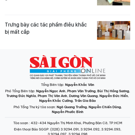
Trưng bày các tác phẩm điêu khắc
bị mất cắp
Tổng Biên tập:
Nguyễn Khắc Văn
Phó Tổng Biên tập:
Nguyễn Ngọc Anh
,
Phạm Văn Trường
,
Bùi Thị Hồng Sương
,
Trương Đức Nghĩa
,
Phạm Thị Vân Anh
,
Dương Văn Quang
,
Nguyễn Đức Hiển
,
Nguyễn Khắc Cường
,
Trần Gia Bảo
Phó Tổng Thư ký tòa soạn:
Ngô Quang Trưởng
,
Nguyễn Chiến Dũng
,
Nguyễn Phước Bình
Tòa soạn
: 432-434 Nguyễn Thị Minh Khai, Phường Bàn Cờ, TP.HCM
Điện thoại Báo SGGP
: (028) 3.9294.091, 3.9294.092, 3.9294.093,
3.9294.097, 3.9294.098