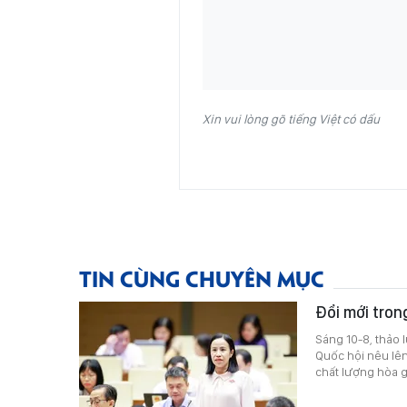
Xin vui lòng gõ tiếng Việt có dấu
TIN CÙNG CHUYÊN MỤC
Đổi mới tron
Sáng 10-8, thảo l
Quốc hội nêu lê
chất lượng hòa g