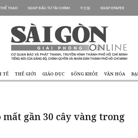
 THỂ THAO
SGGP ĐẦU TƯ TÀI CHÍNH
中文版
SGGP EPAPER
H TẾ
THẾ GIỚI
GIÁO DỤC
SỐNG KHỎE
VĂN HÓA
BẠ
 mất gần 30 cây vàng trong