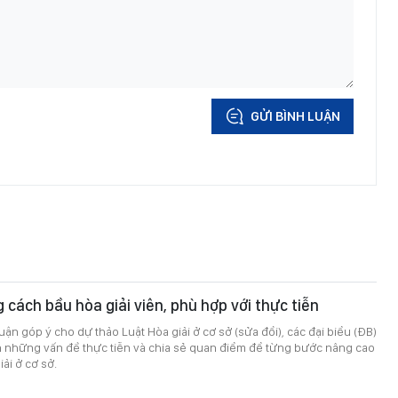
GỬI BÌNH LUẬN
g cách bầu hòa giải viên, phù hợp với thực tiễn
uận góp ý cho dự thảo Luật Hòa giải ở cơ sở (sửa đổi), các đại biểu (ĐB)
n những vấn đề thực tiễn và chia sẻ quan điểm để từng bước nâng cao
iải ở cơ sở.