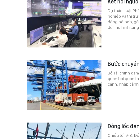
Kết nối nguồ
Dự thảo Luật Phá
nghiệp và thị tr
đồng bộ hơn, góp
đổi mô hình tăng
Bước chuyển 
Bộ Tài chính đan
quan hải quan th
cảnh, nhập cảnh,
Dông lốc đán
Chiều tối 9-8, Đ