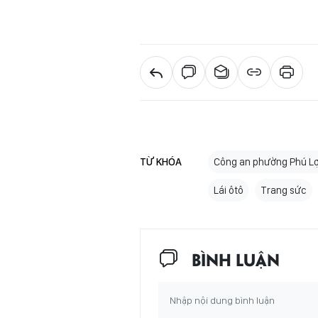
TỪ KHÓA
Công an phường Phú Lợ
Lái ôtô
Trang sức
BÌNH LUẬN