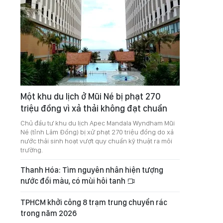
Một khu du lịch ở Mũi Né bị phạt 270
triệu đồng vì xả thải không đạt chuẩn
Chủ đầu tư khu du lịch Apec Mandala Wyndham Mũi
Né (tỉnh Lâm Đồng) bị xử phạt 270 triệu đồng do xả
nước thải sinh hoạt vượt quy chuẩn kỹ thuật ra môi
trường.
Thanh Hóa: Tìm nguyên nhân hiện tượng
nước đổi màu, có mùi hôi tanh
TPHCM khởi công 8 trạm trung chuyển rác
trong năm 2026