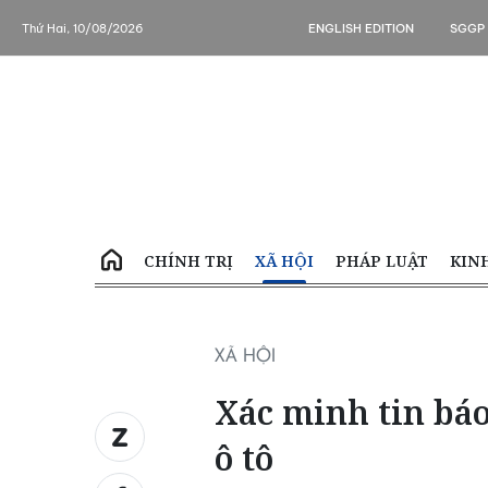
Thứ Hai, 10/08/2026
ENGLISH EDITION
SGGP
CHÍNH TRỊ
XÃ HỘI
PHÁP LUẬT
KIN
XÃ HỘI
Xác minh tin báo
ô tô