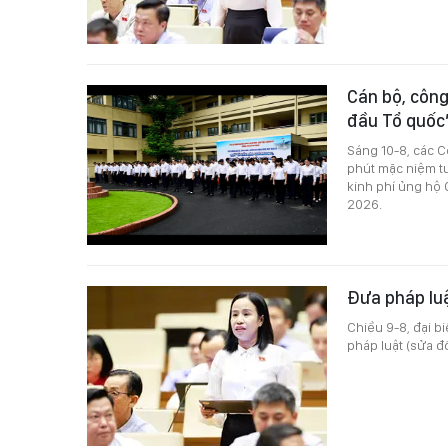
Cán bộ, công
đầu Tổ quố
Sáng 10-8, các 
phút mặc niệm t
kinh phí ủng hộ
2026.
Đưa pháp lu
Chiều 9-8, đại b
pháp luật (sửa đổ