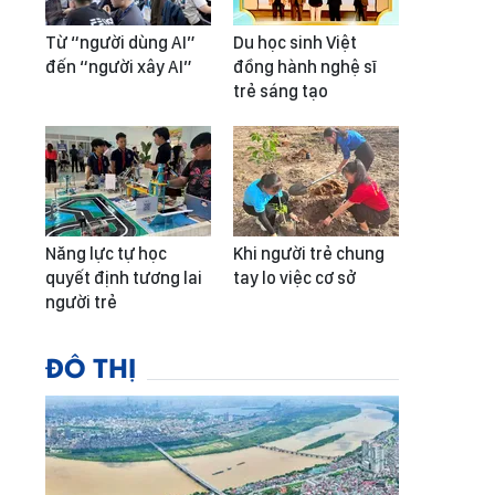
Từ “người dùng AI”
Du học sinh Việt
đến “người xây AI”
đồng hành nghệ sĩ
trẻ sáng tạo
Năng lực tự học
Khi người trẻ chung
quyết định tương lai
tay lo việc cơ sở
người trẻ
ĐÔ THỊ