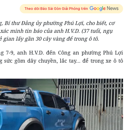
Theo dõi Báo Sài Gòn Giải Phóng trên
, Bí thư Đảng ủy phường Phú Lợi, cho biết, cơ
ác minh tin báo của anh H.V.D. (37 tuổi, ngụ
 gian lấy gần 30 cây vàng để trong ô tô.
ng 7-9, anh H.V.D. đến Công an phường Phú Lợi
ng sức gồm dây chuyền, lắc tay… để trong xe ô tô