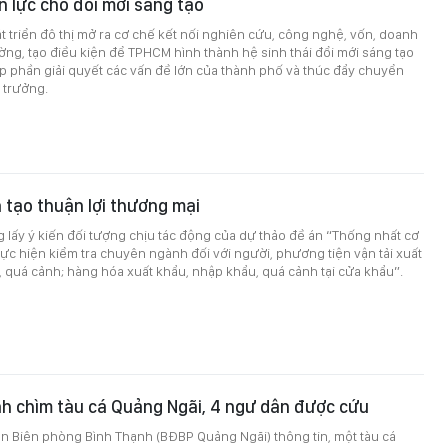
n lực cho đổi mới sáng tạo
t triển đô thị mở ra cơ chế kết nối nghiên cứu, công nghệ, vốn, doanh
ường, tạo điều kiện để TPHCM hình thành hệ sinh thái đổi mới sáng tạo
 phần giải quyết các vấn đề lớn của thành phố và thúc đẩy chuyển
 trưởng.
tạo thuận lợi thương mại
g lấy ý kiến đối tượng chịu tác động của dự thảo đề án “Thống nhất cơ
ực hiện kiểm tra chuyên ngành đối với người, phương tiện vận tải xuất
 quá cảnh; hàng hóa xuất khẩu, nhập khẩu, quá cảnh tại cửa khẩu”.
h chìm tàu cá Quảng Ngãi, 4 ngư dân được cứu
ồn Biên phòng Bình Thạnh (BĐBP Quảng Ngãi) thông tin, một tàu cá