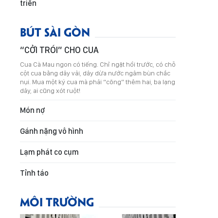
triển
BÚT SÀI GÒN
“CỞI TRÓI” CHO CUA
Cua Cà Mau ngon có tiếng. Chỉ ngặt hồi trước, có chỗ
cột cua bằng dây vải, dây dừa nước ngâm bùn chắc
nụi. Mua một ký cua mà phải “cõng” thêm hai, ba lạng
dây, ai cũng xót ruột!
Món nợ
Gánh nặng vô hình
Lạm phát co cụm
Tỉnh táo
MÔI TRƯỜNG