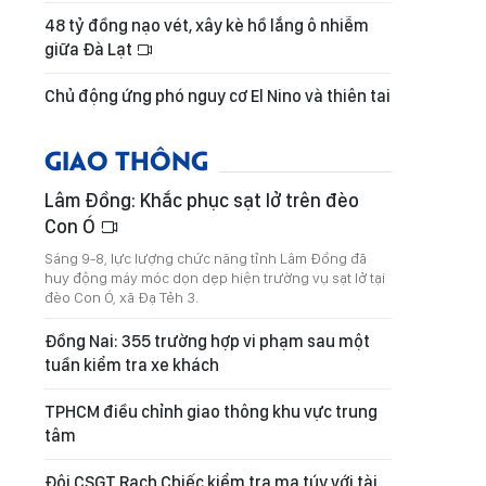
48 tỷ đồng nạo vét, xây kè hồ lắng ô nhiễm
giữa Đà Lạt
Chủ động ứng phó nguy cơ El Nino và thiên tai
GIAO THÔNG
Lâm Đồng: Khắc phục sạt lở trên đèo
Con Ó
Sáng 9-8, lực lượng chức năng tỉnh Lâm Đồng đã
huy động máy móc dọn dẹp hiện trường vụ sạt lở tại
đèo Con Ó, xã Đạ Tẻh 3.
Đồng Nai: 355 trường hợp vi phạm sau một
tuần kiểm tra xe khách
TPHCM điều chỉnh giao thông khu vực trung
tâm
Đội CSGT Rạch Chiếc kiểm tra ma túy với tài