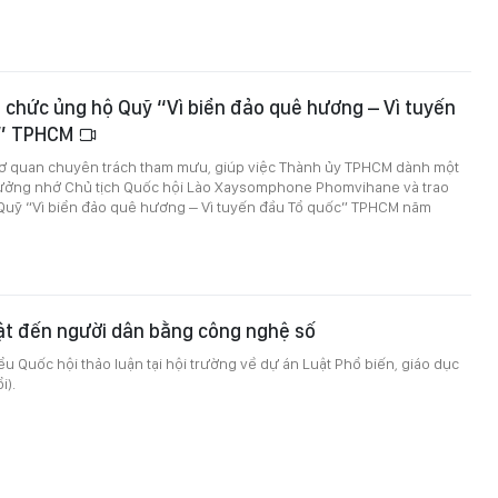
 chức ủng hộ Quỹ “Vì biển đảo quê hương – Vì tuyến
c” TPHCM
Cơ quan chuyên trách tham mưu, giúp việc Thành ủy TPHCM dành một
ưởng nhớ Chủ tịch Quốc hội Lào Xaysomphone Phomvihane và trao
 Quỹ “Vì biển đảo quê hương – Vì tuyến đầu Tổ quốc” TPHCM năm
ật đến người dân bằng công nghệ số
iểu Quốc hội thảo luận tại hội trường về dự án Luật Phổ biến, giáo dục
i).