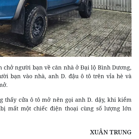
rên chở người bạn về căn nhà ở Đại lộ Bình Dương,
ời bạn vào nhà, anh D. đậu ô tô trên vỉa hè và
mở.
g thấy cửa ô tô mở nên gọi anh D. dậy, khi kiểm
 bị mất một chiếc điện thoại cùng số lượng lớn
XUÂN TRUNG