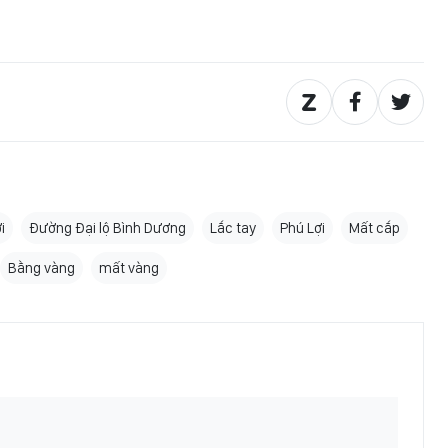
i
Đường Đại lộ Bình Dương
Lắc tay
Phú Lợi
Mất cắp
Bằng vàng
mất vàng