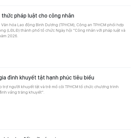
n thức pháp luật cho công nhân
hà Văn hóa Lao động Bình Dương (TPHCM), Công an TPHCM phối hợp
ộng (LĐLĐ) thành phố tổ chức Ngày hội “Công nhân với pháp luật và
 năm 2026.
gia đình khuyết tật hạnh phúc tiêu biểu
o trợ người khuyết tật và trẻ mồ côi TPHCM tổ chức chương trình
ình vầng trăng khuyết”.