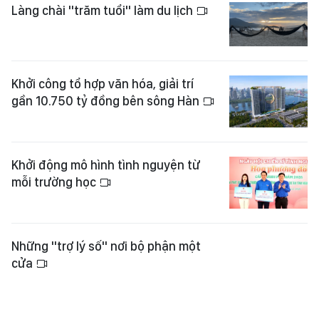
Khởi động mô hình tình nguyện từ
mỗi trường học
Những "trợ lý số" nơi bộ phận một
cửa
Xem thêm
Tổng Biên tập:
Nguyễn Khắc Văn
Phó Tổng Biên tập:
Nguyễn Ngọc Anh
,
Phạm Văn Trường
,
Bùi Thị Hồng Sương
,