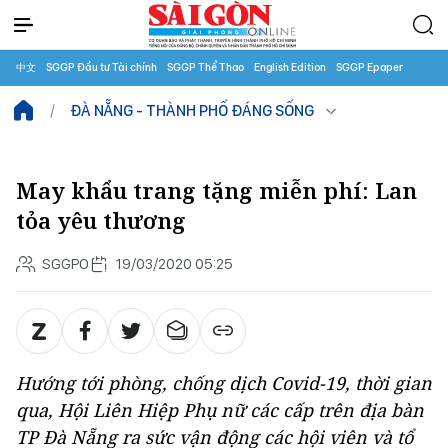
中文
SGGP Đầu tư Tài chính
SGGP Thể Thao
English Edition
SGGP Epaper
ĐÀ NẴNG - THÀNH PHỐ ĐÁNG SỐNG
May khẩu trang tặng miễn phí: Lan
tỏa yêu thương
SGGPO
19/03/2020 05:25
Hướng tới phòng, chống dịch Covid-19, thời gian
qua, Hội Liên Hiệp Phụ nữ các cấp trên địa bàn
TP Đà Nẵng ra sức vận động các hội viên và tổ