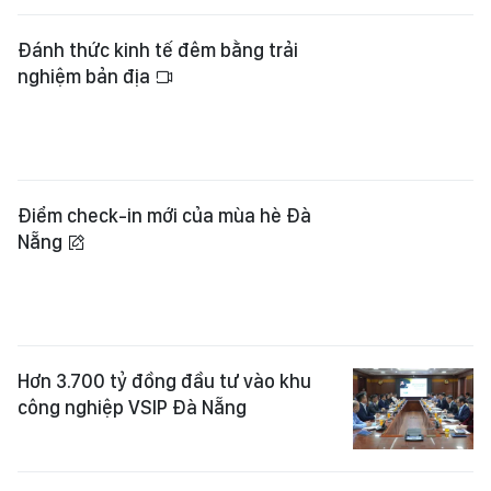
Điểm check-in mới của mùa hè Đà
Nẵng
Hơn 3.700 tỷ đồng đầu tư vào khu
công nghiệp VSIP Đà Nẵng
Làng chài "trăm tuổi" làm du lịch
Khởi công tổ hợp văn hóa, giải trí
gần 10.750 tỷ đồng bên sông Hàn