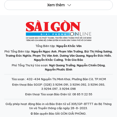
Xem thêm
Tổng Biên tập:
Nguyễn Khắc Văn
Phó Tổng Biên tập:
Nguyễn Ngọc Anh
,
Phạm Văn Trường
,
Bùi Thị Hồng Sương
,
Trương Đức Nghĩa
,
Phạm Thị Vân Anh
,
Dương Văn Quang
,
Nguyễn Đức Hiển
,
Nguyễn Khắc Cường
,
Trần Gia Bảo
Phó Tổng Thư ký tòa soạn:
Ngô Quang Trưởng
,
Nguyễn Chiến Dũng
,
Nguyễn Phước Bình
Tòa soạn
: 432-434 Nguyễn Thị Minh Khai, Phường Bàn Cờ, TP.HCM
Điện thoại Báo SGGP
: (028) 3.9294.091, 3.9294.092, 3.9294.093,
3.9294.097, 3.9294.098
Điện thoại Tòa soạn Báo Điện tử
: 08 65 11 22 55
Giấy phép hoạt động Báo in và Báo Điện tử số 305/GP-BTTTT do Bộ Thông
tin và Truyền thông cấp ngày 28-8-2023.
© Bản quyền Báo SÀI GÒN GIẢI PHÓNG.