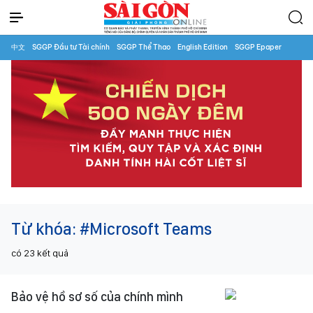
中文
SGGP Đầu tư Tài chính
SGGP Thể Thao
English Edition
SGGP Epaper
Từ khóa:
#Microsoft Teams
có
23
kết quả
Bảo vệ hồ sơ số của chính mình