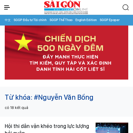
中文
SGGP Đầu tư Tài chính
SGGP Thể Thao
English Edition
SGGP Epaper
Từ khóa:
#Nguyễn Văn Bổng
có
18
kết quả
Hội thi dân vận khéo trong lực lượng