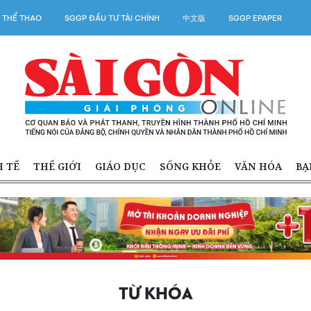
 THỂ THAO
SGGP ĐẦU TƯ TÀI CHÍNH
中文版
SGGP EPAPER
H TẾ
THẾ GIỚI
GIÁO DỤC
SỐNG KHỎE
VĂN HÓA
BẠ
TỪ KHÓA