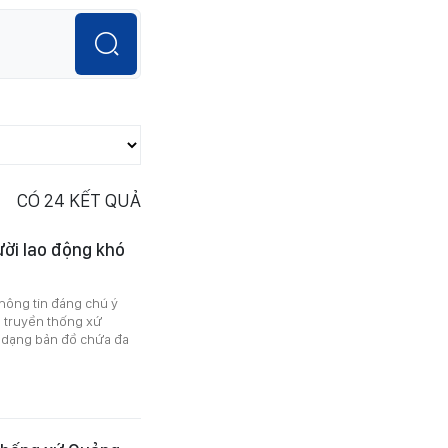
CÓ
24
KẾT QUẢ
ười lao động khó
thông tin đáng chú ý
ề truyền thống xứ
ổ dạng bản đồ chứa đa