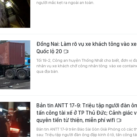
người mắc kẹt ra ngoài an toàn.
Đồng Nai: Làm rõ vụ xe khách tông vào xe
Quốc lộ 20
Tối 19-2, Công an huyện Thống Nhất cho biết, đơn vị đ
nhân vụ xe khách chở công nhân tông vào xe containe
qua địa bàn.
Bản tin ANTT 17-9: Triệu tập người đàn ôn
tấn công tài xế ở TP Thủ Đức; Cảnh giác v
quyên tiền từ thiện, miễn phí wifi
Bản tin ANTT 17-9 trên Báo Sài Gòn Giải Phóng có các t
sau: Triệu tập người đàn ông đập kính ô tô, tấn công t