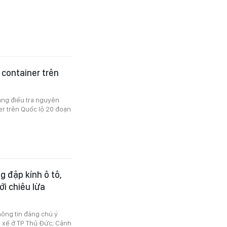
 container trên
ang điều tra nguyên
r trên Quốc lộ 20 đoạn
g đập kính ô tô,
ới chiêu lừa
hông tin đáng chú ý
ài xế ở TP Thủ Đức; Cảnh