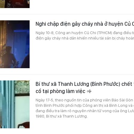
Nghi chập điện gây cháy nhà ở huyện Củ 
Ngày 10-8, Công an huyện Củ Chi (TPHCM) đang điều tr
điện gây cháy nhà dân khiến nhiều tài sản bị cháy hoà
Bí thư xã Thanh Lương (Bình Phước) chết 
cổ tại phòng làm việc
Ngày 17-5, theo nguồn tin của phóng viên Báo Sài Gòn
tỉnh Bình Phước phối hợp Công an thị xã Bình Long và 
đang điều tra làm rõ nguyên nhân tử vong của ông Lư
1980, Bí thư xã Thanh Lương.