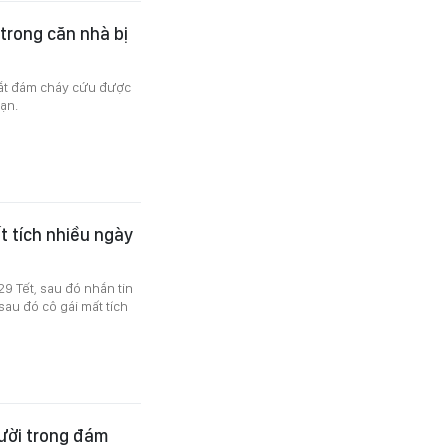
 trong căn nhà bị
tắt đám cháy cứu được
ạn.
t tích nhiều ngày
29 Tết, sau đó nhắn tin
sau đó cô gái mất tích
gười trong đám