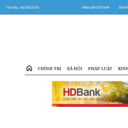
Thứ Bảy, 08/08/2026
ENGLISH EDITION
SGGP
CHÍNH TRỊ
XÃ HỘI
PHÁP LUẬT
KIN