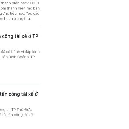
ai thanh niên hack 1.000
nhóm thanh niên rao bán
rường tiểu học; Yêu cầu
ên hoan trung thu.
 công tài xế ở TP
 đã có hành vi đập kính
 Hiệp Bình Chánh, TP
 tấn công tài xế ở
ông an TP Thủ Đức
 tô, tấn công tài xế