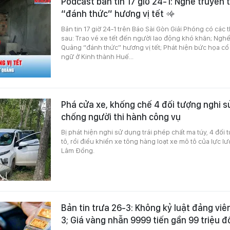
Podcast bản tin 17 giờ 24-1: Nghề truyền
“đánh thức” hương vị tết
Bản tin 17 giờ 24-1 trên Báo Sài Gòn Giải Phóng có các 
sau: Trao vé xe tết đến người lao động khó khăn; Ngh
Quảng “đánh thức” hương vị tết; Phát hiện bức họa c
ngữ ở Kinh thành Huế...
Phá cửa xe, khống chế 4 đối tượng nghi s
chống người thi hành công vụ
Bị phát hiện nghi sử dụng trái phép chất ma túy, 4 đối 
tô, rồi điều khiển xe tông hàng loạt xe mô tô của lực 
Lâm Đồng.
Bản tin trưa 26-3: Không kỷ luật đảng viên
3; Giá vàng nhẫn 9999 tiến gần 99 triệu 