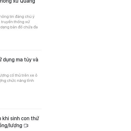
 thống xứ Quảng
thông tin đáng chú ý
ề truyền thống xứ
ổ dạng bản đồ chứa đa
ử dụng ma túy và
tượng cố thủ trên xe ô
lượng chức năng tỉnh
 khi sinh con thứ
đồng/lượng