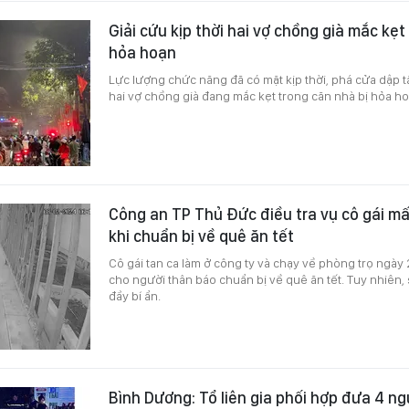
Giải cứu kịp thời hai vợ chồng già mắc kẹt
hỏa hoạn
Lực lượng chức năng đã có mặt kịp thời, phá cửa dập 
hai vợ chồng già đang mắc kẹt trong căn nhà bị hỏa ho
Công an TP Thủ Đức điều tra vụ cô gái mấ
khi chuẩn bị về quê ăn tết
Cô gái tan ca làm ở công ty và chạy về phòng trọ ngày 
cho người thân báo chuẩn bị về quê ăn tết. Tuy nhiên, 
đầy bí ẩn.
Bình Dương: Tổ liên gia phối hợp đưa 4 n