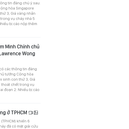
hông tin đáng chú ý sau:
 Cộng hòa Singapore
thứ 3; Giá vàng nhẫn
 trong vụ cháy nhà 5
Nhiều bị cáo nộp thêm
ạm Minh Chính chủ
e Lawrence Wong
 có các thông tin đáng
 Thủ tướng Cộng hòa
 sinh con thứ 3; Giá
 thoát chết trong vụ
i đoạn 2: Nhiều bị cáo
tầng ở TPHCM
h (TPHCM) khiến 6
áy đã có mặt giải cứu