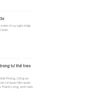
Chi
a làm rõ vụ nghi chập
n toàn.
trong tư thế treo
 Giải Phóng, Công an
các cơ quan liên quan
u Thành Long, sinh năm