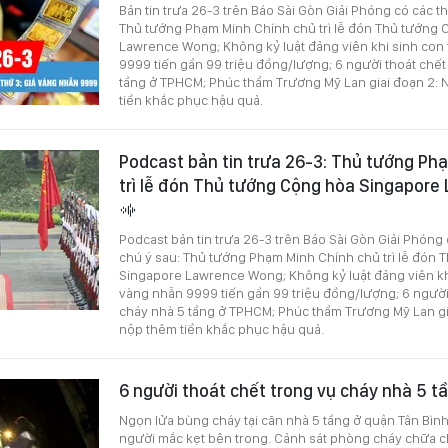
Bản tin trưa 26-3 trên Báo Sài Gòn Giải Phóng có các t
Thủ tướng Phạm Minh Chính chủ trì lễ đón Thủ tướng
Lawrence Wong; Không kỷ luật đảng viên khi sinh con 
9999 tiến gần 99 triệu đồng/lượng; 6 người thoát chết
tầng ở TPHCM; Phúc thẩm Trương Mỹ Lan giai đoạn 2: 
tiền khắc phục hậu quả.
Podcast bản tin trưa 26-3: Thủ tướng Ph
trì lễ đón Thủ tướng Cộng hòa Singapor
Podcast bản tin trưa 26-3 trên Báo Sài Gòn Giải Phóng
chú ý sau: Thủ tướng Phạm Minh Chính chủ trì lễ đón
Singapore Lawrence Wong; Không kỷ luật đảng viên khi
vàng nhẫn 9999 tiến gần 99 triệu đồng/lượng; 6 người
cháy nhà 5 tầng ở TPHCM; Phúc thẩm Trương Mỹ Lan gia
nộp thêm tiền khắc phục hậu quả.
6 người thoát chết trong vụ cháy nhà 5 
Ngọn lửa bùng cháy tại căn nhà 5 tầng ở quận Tân Bìn
người mắc kẹt bên trong. Cảnh sát phòng cháy chữa ch