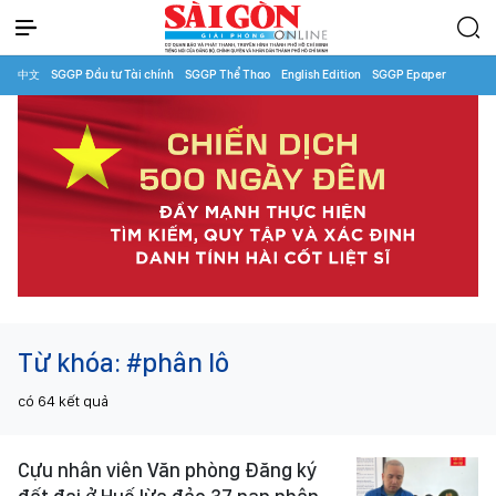
中文
SGGP Đầu tư Tài chính
SGGP Thể Thao
English Edition
SGGP Epaper
Từ khóa:
#phân lô
có
64
kết quả
Cựu nhân viên Văn phòng Đăng ký