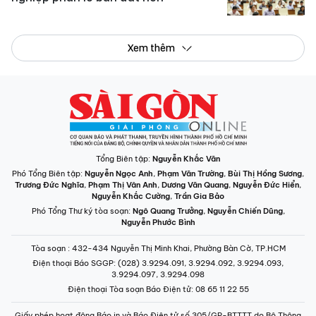
Xem thêm
Tổng Biên tập:
Nguyễn Khắc Văn
Phó Tổng Biên tập:
Nguyễn Ngọc Anh
,
Phạm Văn Trường
,
Bùi Thị Hồng Sương
,
Trương Đức Nghĩa
,
Phạm Thị Vân Anh
,
Dương Văn Quang
,
Nguyễn Đức Hiển
,
Nguyễn Khắc Cường
,
Trần Gia Bảo
Phó Tổng Thư ký tòa soạn:
Ngô Quang Trưởng
,
Nguyễn Chiến Dũng
,
Nguyễn Phước Bình
Tòa soạn
: 432-434 Nguyễn Thị Minh Khai, Phường Bàn Cờ, TP.HCM
Điện thoại Báo SGGP
: (028) 3.9294.091, 3.9294.092, 3.9294.093,
3.9294.097, 3.9294.098
Điện thoại Tòa soạn Báo Điện tử
: 08 65 11 22 55
Giấy phép hoạt động Báo in và Báo Điện tử số 305/GP-BTTTT do Bộ Thông