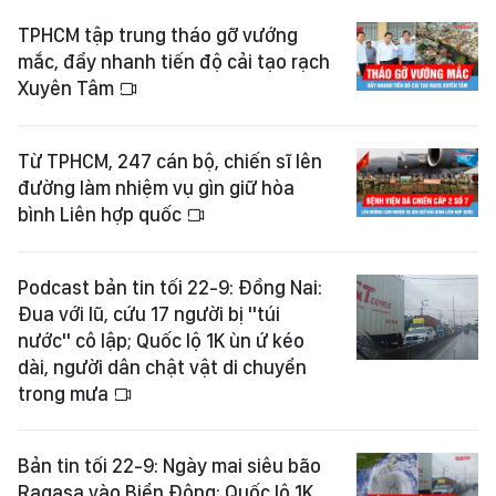
TPHCM tập trung tháo gỡ vướng
mắc, đẩy nhanh tiến độ cải tạo rạch
Xuyên Tâm
Từ TPHCM, 247 cán bộ, chiến sĩ lên
đường làm nhiệm vụ gìn giữ hòa
bình Liên hợp quốc
Podcast bản tin tối 22-9: Đồng Nai:
Đua với lũ, cứu 17 người bị "túi
nước" cô lập; Quốc lộ 1K ùn ứ kéo
dài, người dân chật vật di chuyển
trong mưa
Bản tin tối 22-9: Ngày mai siêu bão
Ragasa vào Biển Đông; Quốc lộ 1K