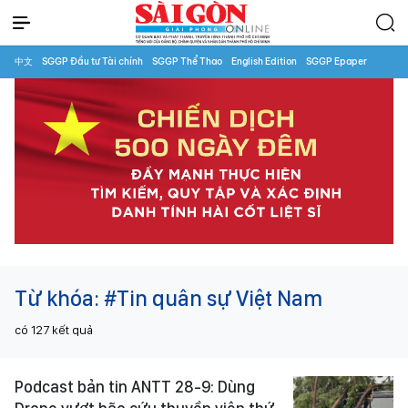
中文
SGGP Đầu tư Tài chính
SGGP Thể Thao
English Edition
SGGP Epaper
Từ khóa:
#Tin quân sự Việt Nam
có
127
kết quả
Podcast bản tin ANTT 28-9: Dùng