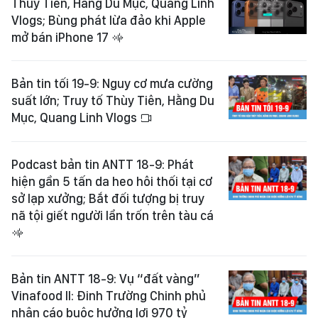
Thùy Tiên, Hằng Du Mục, Quang Linh
Vlogs; Bùng phát lừa đảo khi Apple
mở bán iPhone 17
Bản tin tối 19-9: Nguy cơ mưa cường
suất lớn; Truy tố Thùy Tiên, Hằng Du
Mục, Quang Linh Vlogs
Podcast bản tin ANTT 18-9: Phát
hiện gần 5 tấn da heo hôi thối tại cơ
sở lạp xưởng; Bắt đối tượng bị truy
nã tội giết người lẩn trốn trên tàu cá
Bản tin ANTT 18-9: Vụ “đất vàng”
Vinafood II: Đinh Trường Chinh phủ
nhận cáo buộc hưởng lợi 970 tỷ