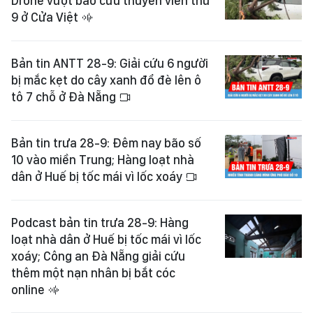
Drone vượt bão cứu thuyền viên thứ
9 ở Cửa Việt
Bản tin ANTT 28-9: Giải cứu 6 người
bị mắc kẹt do cây xanh đổ đè lên ô
tô 7 chỗ ở Đà Nẵng
Bản tin trưa 28-9: Đêm nay bão số
10 vào miền Trung; Hàng loạt nhà
dân ở Huế bị tốc mái vì lốc xoáy
Podcast bản tin trưa 28-9: Hàng
loạt nhà dân ở Huế bị tốc mái vì lốc
xoáy; Công an Đà Nẵng giải cứu
thêm một nạn nhân bị bắt cóc
online