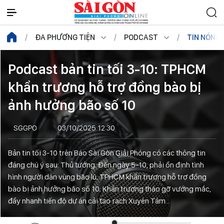
ĐA PHƯƠNG TIỆN
PODCAST
TIN NÓNG
Podcast bản tin tối 3-10: TPHCM
khẩn trương hỗ trợ đồng bào bị
ảnh hưởng bão số 10
SGGPO
03/10/2025 12:30
Bản tin tối 3-10 trên Báo Sài Gòn Giải Phóng có các thông tin
đáng chú ý sau: Thủ tướng: Đến ngày 5-10, phải ổn định tình
hình người dân vùng bão lũ; TPHCM khẩn trương hỗ trợ đồng
bào bị ảnh hưởng bão số 10; Khẩn trương tháo gỡ vướng mắc,
đẩy nhanh tiến độ dự án cải tạo rạch Xuyên Tâm...