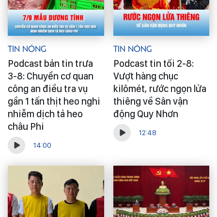
Tin Nóng
Tin Nóng
Podcast bản tin trưa
Podcast tin tối 2-8:
3-8: Chuyển cơ quan
Vượt hàng chục
công an điều tra vụ
kilômét, rước ngọn lửa
gần 1 tấn thịt heo nghi
thiêng về Sân vận
nhiễm dịch tả heo
động Quy Nhơn
châu Phi
12:48
14:00