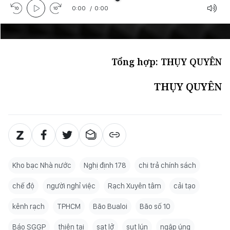
0:00
/
0:00
Tổng hợp: THỤY QUYÊN
THỤY QUYÊN
Kho bạc Nhà nước
Nghị định 178
chi trả chính sách
chế độ
người nghỉ việc
Rạch Xuyên tâm
cải tạo
kênh rạch
TPHCM
Bão Bualoi
Bão số 10
Báo SGGP
thiên tai
sạt lở
sụt lún
ngập úng