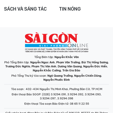
SÁCH VÀ SÁNG TÁC
TIN NÓNG
Tổng Biên tập:
Nguyễn Khắc Văn
Phó Tổng Biên tập:
Nguyễn Ngọc Anh
,
Phạm Văn Trường
,
Bùi Thị Hồng Sương
,
Trương Đức Nghĩa
,
Phạm Thị Vân Anh
,
Dương Văn Quang
,
Nguyễn Đức Hiển
,
Nguyễn Khắc Cường
,
Trần Gia Bảo
Phó Tổng Thư ký tòa soạn:
Ngô Quang Trưởng
,
Nguyễn Chiến Dũng
,
Nguyễn Phước Bình
Tòa soạn
: 432-434 Nguyễn Thị Minh Khai, Phường Bàn Cờ, TP.HCM
Điện thoại Báo SGGP
: (028) 3.9294.091, 3.9294.092, 3.9294.093,
3.9294.097, 3.9294.098
Điện thoại Tòa soạn Báo Điện tử
: 08 65 11 22 55