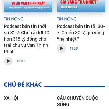
Tin Nóng
Tin Nóng
Podcast bản tin thời
Podcast bản tin tối 30-
sự 31-7: Chi trả đợt 10
7: Chiều 30-7, giá vàng
hơn 318 tỷ đồng cho
“hạ nhiệt”
trái chủ vụ Vạn Thịnh
11:58
Phát
13:07
CHỦ ĐỀ KHÁC
XÃ HỘI
CÂU CHUYỆN CUỘC
SỐNG