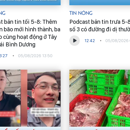
ng
Tin Nóng
t bản tin tối 5-8: Thêm
Podcast bản tin trưa 5-
n bão mới hình thành, ba
số 3 có đường đi dị thư
o cùng hoạt động ở Tây
12:42
05/08/2026 
ái Bình Dương
3:27
05/08/2026 13:50