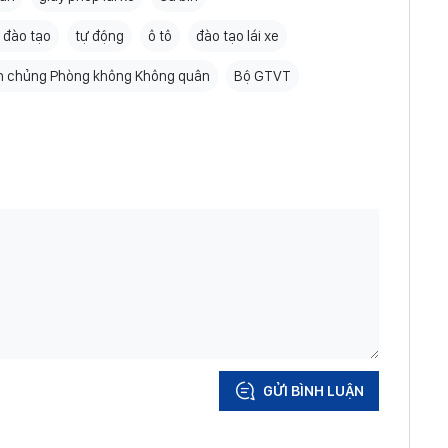
 đào tạo
tự động
ô tô
đào tạo lái xe
 chủng Phòng không Không quân
Bộ GTVT
GỬI BÌNH LUẬN