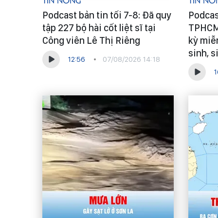
Tin Nóng
Tin Nó
Podcast bản tin tối 7-8: Đã quy
Podcast
tập 227 bộ hài cốt liệt sĩ tại
TPHCM 
Công viên Lê Thị Riêng
kỳ miễn
sinh, s
12:56
07/08/2026 14:18
1