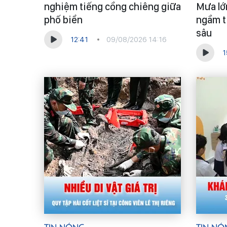
nghiệm tiếng cồng chiêng giữa
Mưa lớ
phố biển
ngầm t
sâu
12:41
09/08/2026 14:16
1