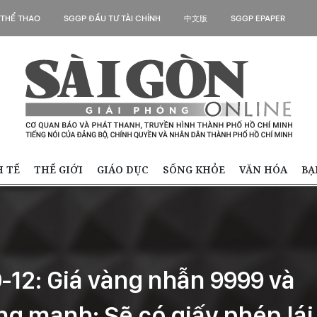
 THỂ THAO
SGGP ĐẦU TƯ TÀI CHÍNH
中文版
SGGP EPAPER
H TẾ
THẾ GIỚI
GIÁO DỤC
SỐNG KHỎE
VĂN HÓA
BẠ
0-12: Giá vàng nhẫn 9999 và
g mạnh; Sẽ có giấy phép lái