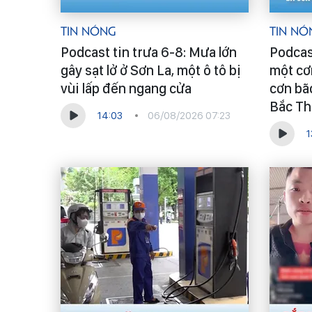
Tin Nóng
Tin Nó
Podcast tin trưa 6-8: Mưa lớn
Podcas
gây sạt lở ở Sơn La, một ô tô bị
một cơ
vùi lấp đến ngang cửa
cơn bã
Bắc Th
14:03
06/08/2026 07:23
1