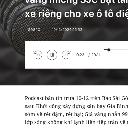
xe riêng cho xe ô tô đi
SGGPO
10/12/2024 05:52
0:24
/
20:11
Podcast bản tin trưa 10-12 trên Báo Sài G
sau: Khởi công xây dựng sân bay Gia Bình 
sớm về rét đậm, rét hại; Giá vàng nhẫn 9
lớp sóng không khí lạnh liên tiếp tràn về