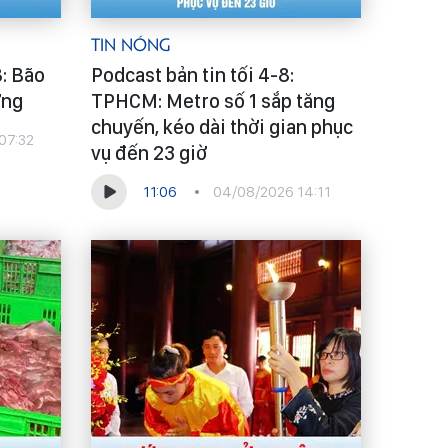
Tin Nóng
8: Bão
Podcast bản tin tối 4-8:
ờng
TPHCM: Metro số 1 sắp tăng
chuyến, kéo dài thời gian phục
07:32
vụ đến 23 giờ
11:06
04/08/2026 14:11