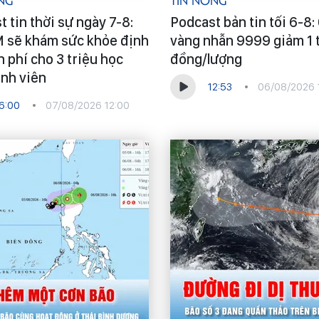
ng
Tin Nóng
 tin thời sự ngày 7-8:
Podcast bản tin tối 6-8:
sẽ khám sức khỏe định
vàng nhẫn 9999 giảm 1 
 phí cho 3 triệu học
đồng/lượng
inh viên
12:53
06/08/2026 
6:00
07/08/2026 12:00