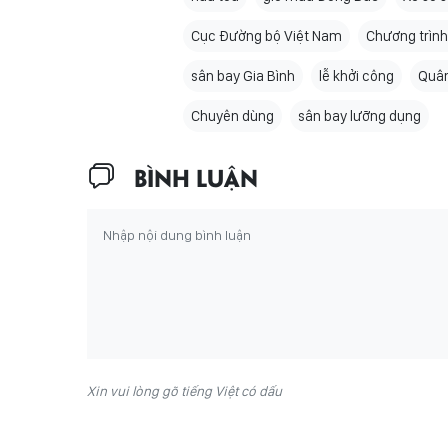
Cục Đường bộ Việt Nam
Chương trình
sân bay Gia Bình
lễ khởi công
Quân
Chuyên dùng
sân bay lưỡng dụng
BÌNH LUẬN
Xin vui lòng gõ tiếng Việt có dấu