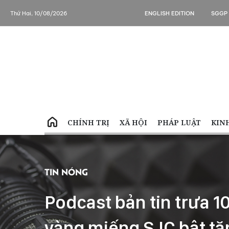
Thứ Hai, 10/08/2026
ENGLISH EDITION
SGGP
CHÍNH TRỊ
XÃ HỘI
PHÁP LUẬT
KIN
Tin Nóng
Podcast bản tin trưa 1
vàng miếng SJC bật tăn