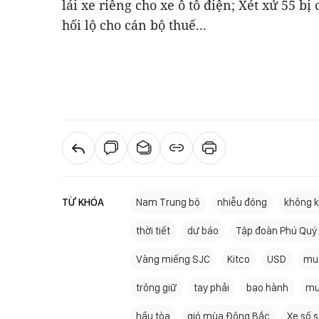
lái xe riêng cho xe ô tô điện; Xét xử 55 
hối lộ cho cán bộ thuế...
TỪ KHÓA
Nam Trung bộ
nhiễu động
không k
thời tiết
dự báo
Tập đoàn Phú Quý
Vàng miếng SJC
Kitco
USD
mu
trông giữ
tay phải
bạo hành
mu
hầu tòa
gió mùa Đông Bắc
Xe số 