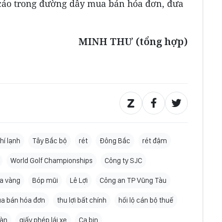
bị cáo trong đường dây mua bán hóa đơn, đưa
MINH THƯ (tổng hợp)
hí lạnh
Tây Bắc bộ
rét
Đông Bắc
rét đậm
World Golf Championships
Công ty SJC
a vàng
Bóp mũi
Lê Lợi
Công an TP Vũng Tàu
a bán hóa đơn
thu lợi bất chính
hối lộ cán bộ thuế
sàn
giấy phép lái xe
Ca bin