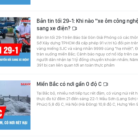
Bản tin tối 29-1: Khi nào "xe ôm công ngh
sang xe điện?
Bản tin tối 29-1 trên Báo Sài Gòn Giải Phóng có các thô
Sở Xây dựng TPHCM đã cấp phép 91 vị trí tủ đổi pin trên
vàng miếng SJC và vàng nhẫn 9999 cùng "hạ nhiệt"; Đ
tràn xuống miền Bắc; Cảnh báo nguy cơ nổ lốp trên cao
người dân nhận lại 1 tỷ đồng chuyển khoản nhầm; Năm 
391 bị can liên quan tới an toàn thực phẩm
Miền Bắc có nơi gần 0 độ C
Tại Bắc bộ, nhiều nơi tiếp tục rét đậm, có vùng núi rét h
thực đo từ đêm 21 đến sáng 22-1: Mẫu Sơn (Lạng Sơn) 
Phúc) 5,8 độ C, Hà Nội (Hà Đông) 10,8 độ C, Hưng Yên 9