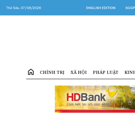
Thứ Sáu, 07/08/2026
ENGLISH EDITION
SGGP
CHÍNH TRỊ
XÃ HỘI
PHÁP LUẬT
KIN