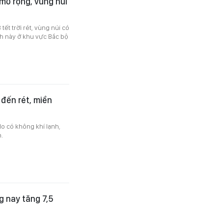
 mở rộng, vùng núi
t trời rét, vùng núi có
nh này ở khu vực Bắc bộ
 đến rét, miền
do có không khí lạnh,
n.
g nay tăng 7,5