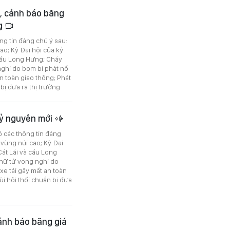
ộ, cảnh báo băng
ng
ông tin đáng chú ý sau:
ao; Kỳ Đại hội của kỷ
 cầu Long Hưng; Cháy
nghi do bom bi phát nổ
 an toàn giao thông; Phát
 bị đưa ra thị trường
 kỷ nguyên mới
ó các thông tin đáng
 vùng núi cao; Kỳ Đại
át Lái và cầu Long
 nữ tử vong nghi do
 xe tải gây mất an toàn
ùi hôi thối chuẩn bị đưa
cảnh báo băng giá