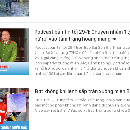
Podcast bản tin tối 29-1: Chuyển nhầm 1 
nữ rơi vào tâm trạng hoang mang
Podcast bản tin tối 29-1 trên Báo Sài Gòn Giải Phóng c
ý sau: Sở Xây dựng TPHCM đã cấp phép 91 vị trí tủ đổi p
29-1, giá vàng miếng SJC và vàng nhẫn 9999 cùng "hạ 
lạnh sắp tràn xuống miền Bắc; Cảnh báo nguy cơ nổ lố
xã hỗ trợ người dân nhận lại 1 tỷ đồng chuyển khoản 
hình sự 391 bị can liên quan tới an toàn thực phẩm
Đợt không khí lạnh sắp tràn xuống miền 
Chiều 29-1, Trung tâm Dự báo khí tượng - thủy văn quố
báo một bộ phận không khí lạnh đang di chuyển xuống
Á, sẽ gây rét trở lại ở Bắc bộ và Bắc Trung bộ từ chiều 3