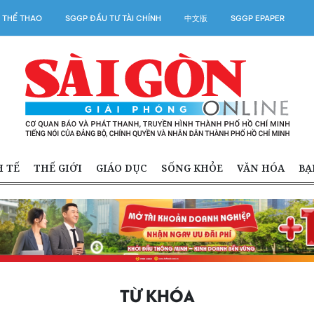
 THỂ THAO
SGGP ĐẦU TƯ TÀI CHÍNH
中文版
SGGP EPAPER
H TẾ
THẾ GIỚI
GIÁO DỤC
SỐNG KHỎE
VĂN HÓA
BẠ
TỪ KHÓA