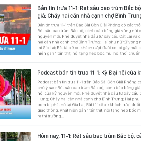
Bản tin trưa 11-1: Rét sâu bao trùm Bắc b
giá; Cháy hai căn nhà cạnh chợ Bình Trư
Bản tin trưa 11-1 trên Báo Sài Gòn Giải Phóng có các th
Rét sâu bao trùm Bắc bộ, cảnh báo băng giá vùng núi c
nguyên mới; Phê duyệt nhà đầu tư xây cầu Cát Lái và
hai căn nhà cạnh chợ Bình Trưng; Hai phụ nữ tử vong 
tại Gia Lai; Bắt tài xế xe khách rượt đuổi xe tải gây mất
hiện gần 1 tấn thịt, nội tạng heo bốc mùi hôi thối chuẩn
Podcast bản tin trưa 11-1: Kỳ Đại hội của
Podcast bản tin trưa 11-1 trên Báo Sài Gòn Giải Phóng c
chú ý sau: Rét sâu bao trùm Bắc bộ, cảnh báo băng giá
hội của kỷ nguyên mới; Phê duyệt nhà đầu tư xây cầu C
Hưng; Cháy hai căn nhà cạnh chợ Bình Trưng; Hai phụ
bom bi phát nổ tại Gia Lai; Bắt tài xế xe khách rượt đuổi
giao thông; Phát hiện gần 1 tấn thịt, nội tạng heo bốc m
ra thị trường...
Hôm nay, 11-1: Rét sâu bao trùm Bắc bộ, 