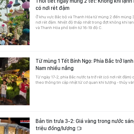
Thời tiết ngày mùng 2 tết: Không khí lạnh
có nơi rét đậm
Ở khu vực Bắc bộ và Thanh Hóa từ mùng 2 đến mùng 3 tế
nơi rét đậm. Nhiệt độ thấp nhất trong đợt không khí lạ
và Thanh Hóa phổ biến từ 16-19 độ C.
Từ mùng 1 Tết Bính Ngọ: Phía Bắc trở lạnh
Nam nhiều nắng
Từ ngày 17-2, phía Bắc nước ta trở rét (có nơi rét đậm) 
theo thông tin cập nhật từ cơ quan khí tượng - thủy vă
Bản tin trưa 3-2: Giá vàng trong nước sán
triệu đồng/lượng