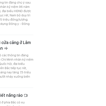
ông tin đáng chú ý sau:
 nhân kỷ niệm 96 năm
i, đại biểu HĐND được
c rét, Nam bộ duy trì
,5 triệu đồng/lượng;
 dụng Đông y - Đông
ại cửa cảng ở Lâm
ân
ó các thông tin đáng
ồ Chí Minh nhân kỷ niệm
uốc hội, đại biểu
 Bắc tiếp tục rét,
sáng nay tăng 7,5 triệu
người nhảy xuống biển
 tiết nắng ráo
 ở phía Bắc có xu