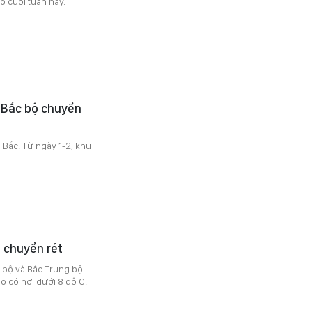
o cuối tuần này.
, Bắc bộ chuyển
a Bắc. Từ ngày 1-2, khu
 chuyển rét
c bộ và Bắc Trung bộ
o có nơi dưới 8 độ C.