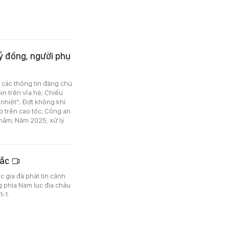
tỷ đồng, người phụ
ó các thông tin đáng chú
in trên vỉa hè; Chiều
nhiệt"; Đợt không khí
p trên cao tốc; Công an
nhầm; Năm 2025, xử lý
Bắc
c gia đã phát tin cảnh
 phía Nam lục địa châu
1-1.