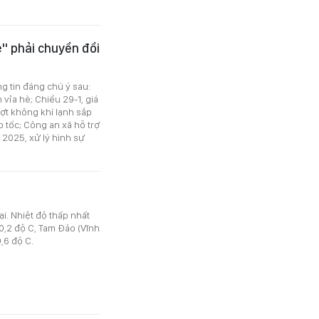
ệ" phải chuyển đổi
ng tin đáng chú ý sau:
 vỉa hè; Chiều 29-1, giá
ợt không khí lạnh sắp
 tốc; Công an xã hỗ trợ
2025, xử lý hình sự
ại. Nhiệt độ thấp nhất
0,2 độ C, Tam Đảo (Vĩnh
,6 độ C.