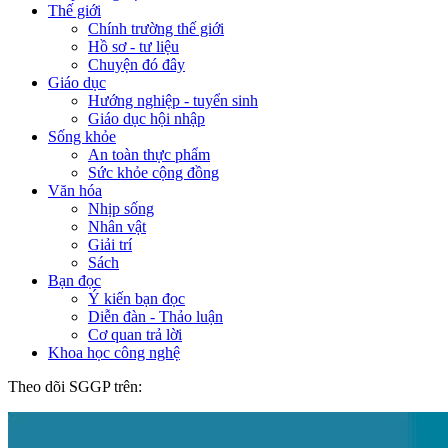
Thế giới
Chính trường thế giới
Hồ sơ - tư liệu
Chuyện đó đây
Giáo dục
Hướng nghiệp - tuyển sinh
Giáo dục hội nhập
Sống khỏe
An toàn thực phẩm
Sức khỏe cộng đồng
Văn hóa
Nhịp sống
Nhân vật
Giải trí
Sách
Bạn đọc
Ý kiến bạn đọc
Diễn đàn - Thảo luận
Cơ quan trả lời
Khoa học công nghệ
Theo dõi SGGP trên: