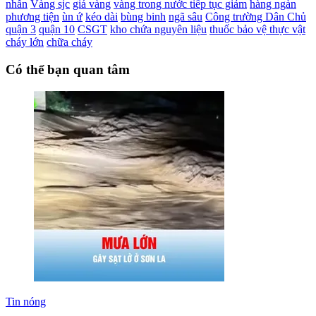
nhẫn
Vàng sjc
giá vàng
vàng trong nước tiếp tục giảm
hàng ngàn
phương tiện
ùn ứ
kéo dài
bùng binh
ngã sâu
Công trường Dân Chủ
quận 3
quận 10
CSGT
kho chứa nguyên liệu
thuốc bảo vệ thực vật
cháy lớn
chữa cháy
Có thể bạn quan tâm
Tin nóng