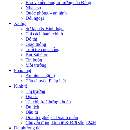
Bảo vệ nền tảng tư tưởng của Đảng
Nhân sự
Quốc phòng – an ninh
Đối ngoại
Xã hội
Sự kiện & Bình luận
Cải cách hành chính
Đô thị
Giao thông
Tuổi trẻ cuộc sống
Bút Sài Gòn
Tin buồn
Môi trường
Pháp luật
An ninh - trật tự
Câu chuyện Pháp luật
Kinh tế
Thị trường
Địa ốc
Tài chính- Chứng khoán
Du lịch
Đầu tư
Doanh nghiệp - Doanh nhân
Chuyển động kinh tế & Đời sống 24H
Đa phương tiện