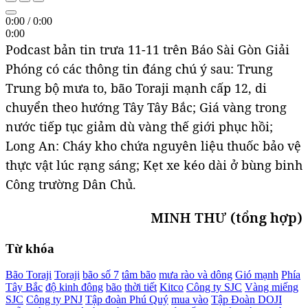
0:00
/
0:00
0:00
Podcast bản tin trưa 11-11 trên Báo Sài Gòn Giải
Phóng có các thông tin đáng chú ý sau: Trung
Trung bộ mưa to, bão Toraji mạnh cấp 12, di
chuyển theo hướng Tây Tây Bắc; Giá vàng trong
nước tiếp tục giảm dù vàng thế giới phục hồi;
Long An: Cháy kho chứa nguyên liệu thuốc bảo vệ
thực vật lúc rạng sáng; Kẹt xe kéo dài ở bùng binh
Công trường Dân Chủ.
MINH THƯ (tổng hợp)
Từ khóa
Bão Toraji
Toraji
bão số 7
tâm bão
mưa rào và dông
Gió mạnh
Phía
Tây Bắc
độ kinh đông
bão
thời tiết
Kitco
Công ty SJC
Vàng miếng
SJC
Công ty PNJ
Tập đoàn Phú Quý
mua vào
Tập Đoàn DOJI