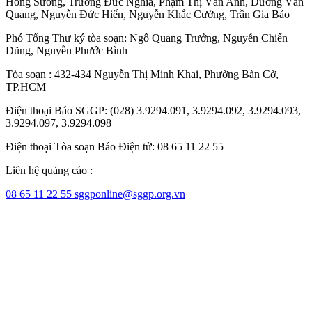
Hồng Sương
,
Trương Đức Nghĩa
,
Phạm Thị Vân Anh
,
Dương Văn
Quang
,
Nguyễn Đức Hiển
,
Nguyễn Khắc Cường
,
Trần Gia Bảo
Phó Tổng Thư ký tòa soạn:
Ngô Quang Trưởng
,
Nguyễn Chiến
Dũng
,
Nguyễn Phước Bình
Tòa soạn : 432-434 Nguyễn Thị Minh Khai, Phường Bàn Cờ,
TP.HCM
Điện thoại Báo SGGP: (028) 3.9294.091, 3.9294.092, 3.9294.093,
3.9294.097, 3.9294.098
Điện thoại Tòa soạn Báo Điện tử: 08 65 11 22 55
Liên hệ quảng cáo :
08 65 11 22 55
sggponline@sggp.org.vn