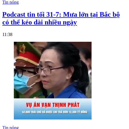
Tin nóng
Podcast tin tối 31-7: Mưa lớn tại Bắc bộ
có thể kéo dài nhiều ngày
11:38
Tin nóng