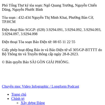
Phó Tổng Thư ký tòa soạn:
Ngô Quang Trưởng
,
Nguyễn Chiến
Dũng
,
Nguyễn Phước Bình
Tòa soạn
: 432-434 Nguyễn Thị Minh Khai, Phường Bàn Cờ,
TP.HCM
Điện thoại Báo SGGP
: (028) 3.9294.091, 3.9294.092, 3.9294.093,
3.9294.097, 3.9294.098
Điện thoại Tòa soạn Báo Điện tử
: 08 65 11 22 55
Giấy phép hoạt động Báo in và Báo Điện tử số 305/GP-BTTTT do
Bộ Thông tin và Truyền thông cấp ngày 28-8-2023.
© Bản quyền Báo SÀI GÒN GIẢI PHÓNG.
Chuyên mục
Video
Infographic / Longform
Podcast
Trang chủ
Chính trị
Xây dựng Đảng