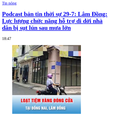
Tin nóng
Podcast bản tin thời sự 29-7: Lâm Đồng:
Lực lượng chức năng hỗ trợ di dời nhà
dân bị sụt lún sau mưa lớn
18:47