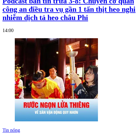
Podcast bản tin trưa 3-8: Chuyển cơ quan
công an điều tra vụ gần 1 tấn thịt heo nghi
nhiễm dịch tả heo châu Phi
14:00
Tin nóng