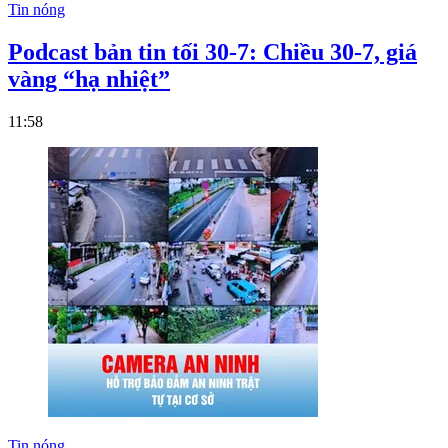
Tin nóng
Podcast bản tin tối 30-7: Chiều 30-7, giá
vàng “hạ nhiệt”
11:58
Tin nóng