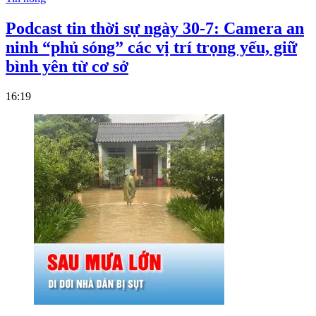
Podcast tin thời sự ngày 30-7: Camera an
ninh “phủ sóng” các vị trí trọng yếu, giữ
bình yên từ cơ sở
16:19