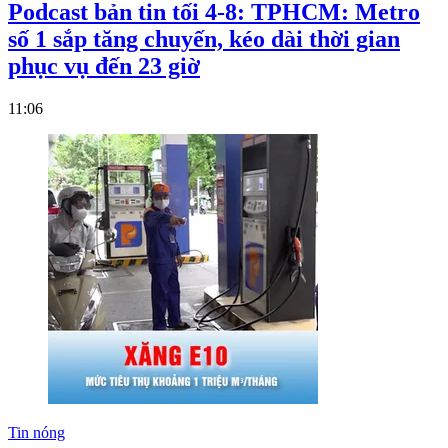
Podcast bản tin tối 4-8: TPHCM: Metro
số 1 sắp tăng chuyến, kéo dài thời gian
phục vụ đến 23 giờ
11:06
Tin nóng