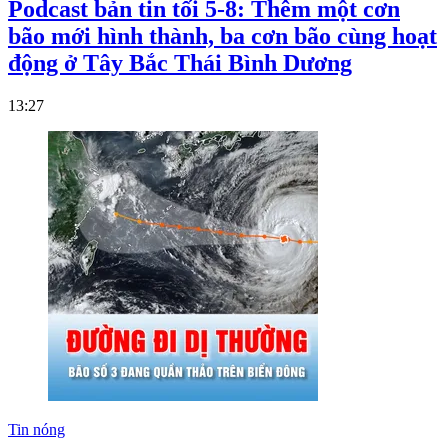
Podcast bản tin tối 5-8: Thêm một cơn
bão mới hình thành, ba cơn bão cùng hoạt
động ở Tây Bắc Thái Bình Dương
13:27
Tin nóng