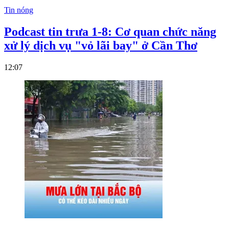
Tin nóng
Podcast tin trưa 1-8: Cơ quan chức năng
xử lý dịch vụ "vỏ lãi bay" ở Cần Thơ
12:07