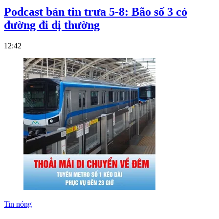
Podcast bản tin trưa 5-8: Bão số 3 có
đường đi dị thường
12:42
Tin nóng