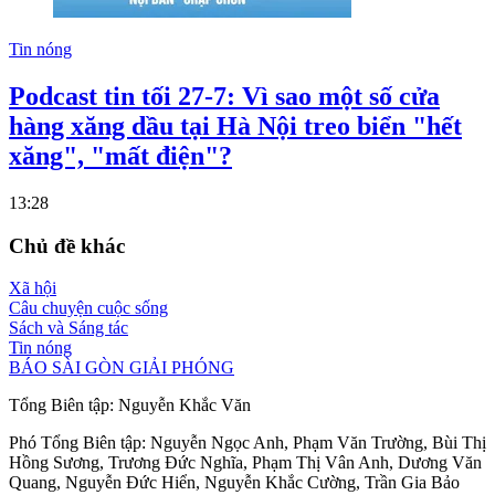
Tin nóng
Podcast tin tối 27-7: Vì sao một số cửa
hàng xăng dầu tại Hà Nội treo biển "hết
xăng", "mất điện"?
13:28
Chủ đề khác
Xã hội
Câu chuyện cuộc sống
Sách và Sáng tác
Tin nóng
BÁO SÀI GÒN GIẢI PHÓNG
Tổng Biên tập:
Nguyễn Khắc Văn
Phó Tổng Biên tập:
Nguyễn Ngọc Anh
,
Phạm Văn Trường
,
Bùi Thị
Hồng Sương
,
Trương Đức Nghĩa
,
Phạm Thị Vân Anh
,
Dương Văn
Quang
,
Nguyễn Đức Hiển
,
Nguyễn Khắc Cường
,
Trần Gia Bảo