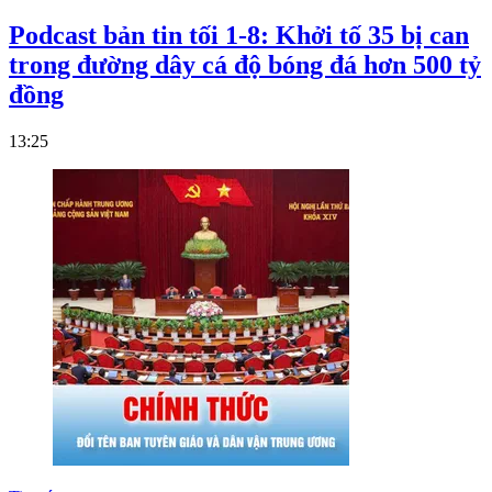
Podcast bản tin tối 1-8: Khởi tố 35 bị can
trong đường dây cá độ bóng đá hơn 500 tỷ
đồng
13:25