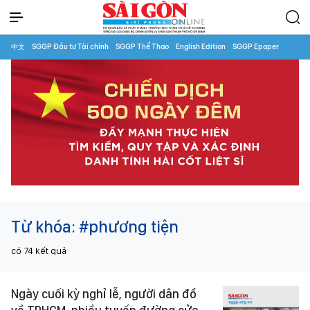
中文
SGGP Đầu tư Tài chính
SGGP Thể Thao
English Edition
SGGP Epaper
Từ khóa:
#phương tiện
có
74
kết quả
Ngày cuối kỳ nghỉ lễ, người dân đổ