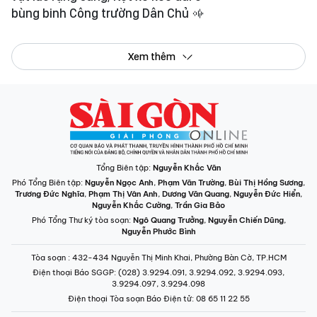
bùng binh Công trường Dân Chủ
Xem thêm
Tổng Biên tập:
Nguyễn Khắc Văn
Phó Tổng Biên tập:
Nguyễn Ngọc Anh
,
Phạm Văn Trường
,
Bùi Thị Hồng Sương
,
Trương Đức Nghĩa
,
Phạm Thị Vân Anh
,
Dương Văn Quang
,
Nguyễn Đức Hiển
,
Nguyễn Khắc Cường
,
Trần Gia Bảo
Phó Tổng Thư ký tòa soạn:
Ngô Quang Trưởng
,
Nguyễn Chiến Dũng
,
Nguyễn Phước Bình
Tòa soạn
: 432-434 Nguyễn Thị Minh Khai, Phường Bàn Cờ, TP.HCM
Điện thoại Báo SGGP
: (028) 3.9294.091, 3.9294.092, 3.9294.093,
3.9294.097, 3.9294.098
Điện thoại Tòa soạn Báo Điện tử
: 08 65 11 22 55
Giấy phép hoạt động Báo in và Báo Điện tử số 305/GP-BTTTT do Bộ Thông