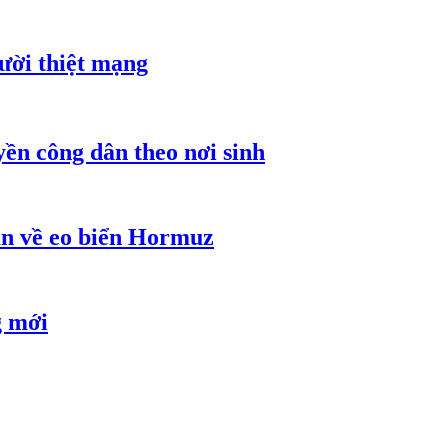
gười thiệt mạng
ền công dân theo nơi sinh
an về eo biển Hormuz
g mới