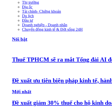
Thị trường
Địa ốc
Tài chính- Chứng khoán
Du lịch
Đầu tư
Doanh nghiệp - Doanh nhân
Chuyển động kinh tế & Đời sống 24H
Nổi bật
Thuế TPHCM sẽ ra mắt Tổng đài AI đô
Đề xuất ưu tiên biện pháp kinh tế, hàn
Mới nhất
Đề xuất giảm 30% thuế cho hộ kinh do