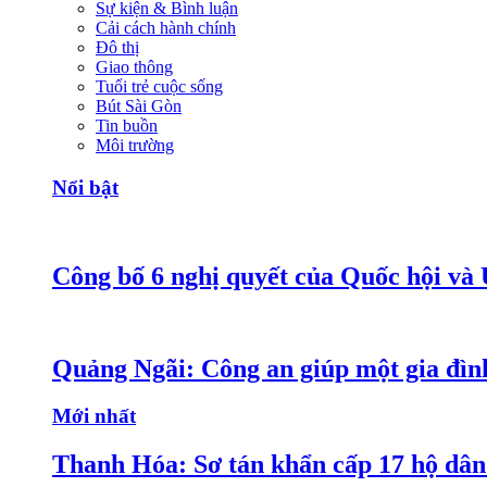
Sự kiện & Bình luận
Cải cách hành chính
Đô thị
Giao thông
Tuổi trẻ cuộc sống
Bút Sài Gòn
Tin buồn
Môi trường
Nổi bật
Công bố 6 nghị quyết của Quốc hội và
Quảng Ngãi: Công an giúp một gia đình
Mới nhất
Thanh Hóa: Sơ tán khẩn cấp 17 hộ dân 