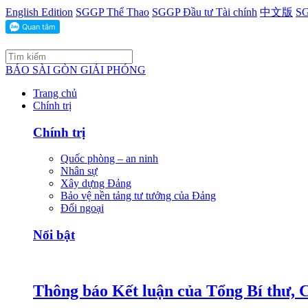
English Edition
SGGP Thể Thao
SGGP Đầu tư Tài chính
中文版
SG
BÁO SÀI GÒN GIẢI PHÓNG
Trang chủ
Chính trị
Chính trị
Quốc phòng – an ninh
Nhân sự
Xây dựng Đảng
Bảo vệ nền tảng tư tưởng của Đảng
Đối ngoại
Nổi bật
Thông báo Kết luận của Tổng Bí thư, 