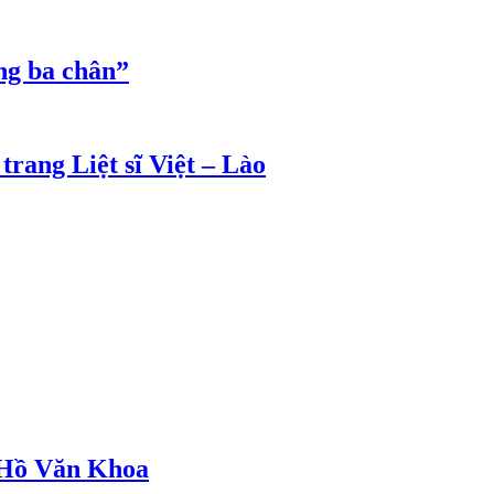
ng ba chân”
rang Liệt sĩ Việt – Lào
 Hồ Văn Khoa