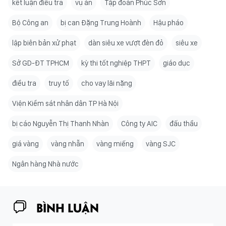
kết luận điều tra
vụ án
Tập đoàn Phúc Sơn
Bộ Công an
bị can Đặng Trung Hoành
Hậu pháo
lập biên bản xử phạt
dàn siêu xe vượt đèn đỏ
siêu xe
Sở GD-ĐT TPHCM
kỳ thi tốt nghiệp THPT
giáo dục
điều tra
truy tố
cho vay lãi nặng
Viện Kiểm sát nhân dân TP Hà Nội
bị cáo Nguyễn Thị Thanh Nhàn
Công ty AIC
đấu thầu
giá vàng
vàng nhẫn
vàng miếng
vàng SJC
Ngân hàng Nhà nước
BÌNH LUẬN