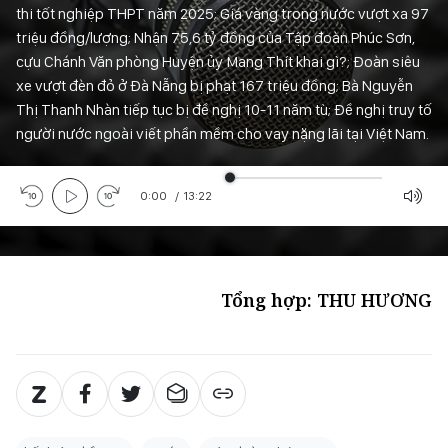
thi tốt nghiệp THPT năm 2025; Giá vàng trong nước vượt xa 97
triệu đồng/lượng; Nhận 75,6 tỷ đồng của Tập đoàn Phúc Sơn,
cựu Chánh Văn phòng Huyện ủy Mang Thít khai gì?; Đoàn siêu
xe vượt đèn đỏ ở Đà Nẵng bị phạt 167 triệu đồng; Bà Nguyễn
Thị Thanh Nhàn tiếp tục bị đề nghị 10-11 năm tù; Đề nghị truy tố
người nước ngoài viết phần mềm cho vay nặng lãi tại Việt Nam.
0:00
/
13:22
Tổng hợp: THU HƯƠNG