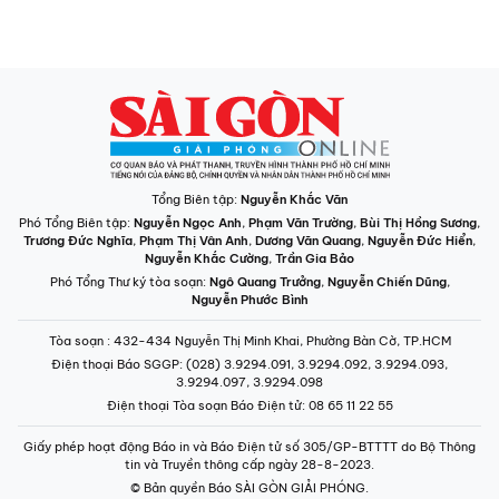
Tổng Biên tập:
Nguyễn Khắc Văn
Phó Tổng Biên tập:
Nguyễn Ngọc Anh
,
Phạm Văn Trường
,
Bùi Thị Hồng Sương
,
Trương Đức Nghĩa
,
Phạm Thị Vân Anh
,
Dương Văn Quang
,
Nguyễn Đức Hiển
,
Nguyễn Khắc Cường
,
Trần Gia Bảo
Phó Tổng Thư ký tòa soạn:
Ngô Quang Trưởng
,
Nguyễn Chiến Dũng
,
Nguyễn Phước Bình
Tòa soạn
: 432-434 Nguyễn Thị Minh Khai, Phường Bàn Cờ, TP.HCM
Điện thoại Báo SGGP
: (028) 3.9294.091, 3.9294.092, 3.9294.093,
3.9294.097, 3.9294.098
Điện thoại Tòa soạn Báo Điện tử
: 08 65 11 22 55
Giấy phép hoạt động Báo in và Báo Điện tử số 305/GP-BTTTT do Bộ Thông
tin và Truyền thông cấp ngày 28-8-2023.
© Bản quyền Báo SÀI GÒN GIẢI PHÓNG.