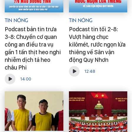
Tin Nóng
Tin Nóng
Podcast bản tin trưa
Podcast tin tối 2-8:
3-8: Chuyển cơ quan
Vượt hàng chục
công an điều tra vụ
kilômét, rước ngọn lửa
gần 1 tấn thịt heo nghi
thiêng về Sân vận
nhiễm dịch tả heo
động Quy Nhơn
châu Phi
12:48
14:00