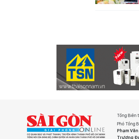
Tổng Biên 
Phó Tổng B
Phạm Văn
Trương Đ