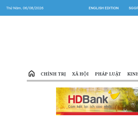
Thứ Năm, 06/08/2026
ENGLISH EDITION
SGGP
CHÍNH TRỊ
XÃ HỘI
PHÁP LUẬT
KIN