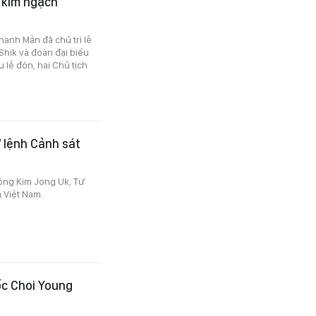
 kim ngạch
hanh Mẫn đã chủ trì lễ
hik và đoàn đại biểu
lễ đón, hai Chủ tịch
ư lệnh Cảnh sát
 ông Kim Jong Uk, Tư
 Việt Nam.
ốc Choi Young