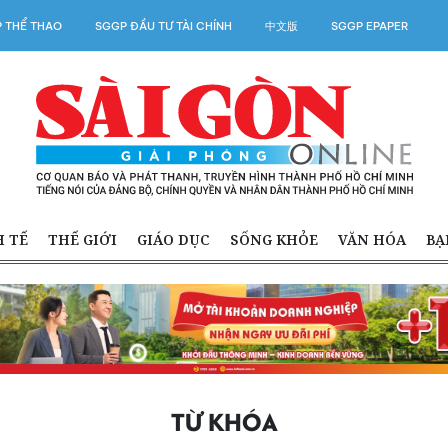
 THỂ THAO
SGGP ĐẦU TƯ TÀI CHÍNH
中文版
SGGP EPAPER
H TẾ
THẾ GIỚI
GIÁO DỤC
SỐNG KHỎE
VĂN HÓA
BẠ
TỪ KHÓA