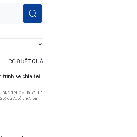
CÓ
8
KẾT QUẢ
trình sẻ chia tại
h UBND TPHCM đã tới dự
25) được tổ chức tại