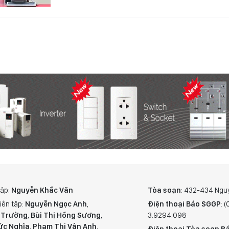
tập:
Nguyễn Khắc Văn
Tòa soạn
: 432-434 Ngu
iên tập:
Nguyễn Ngọc Anh
,
Điện thoại Báo SGGP
: 
 Trường
,
Bùi Thị Hồng Sương
,
3.9294.098
ức Nghĩa
,
Phạm Thị Vân Anh
,
Điện thoại Tòa soạn Bá