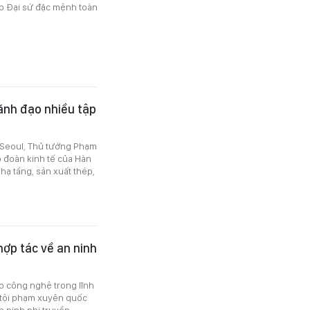
iếp Đại sứ đặc mệnh toàn
ãnh đạo nhiều tập
i Seoul, Thủ tướng Phạm
p đoàn kinh tế của Hàn
hạ tầng, sản xuất thép,
hợp tác về an ninh
ao công nghệ trong lĩnh
 tội phạm xuyên quốc
 ninh phi truyền