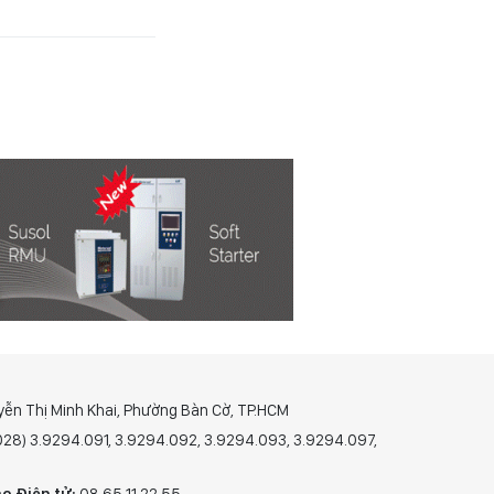
yễn Thị Minh Khai, Phường Bàn Cờ, TP.HCM
(028) 3.9294.091, 3.9294.092, 3.9294.093, 3.9294.097,
o Điện tử:
08 65 11 22 55