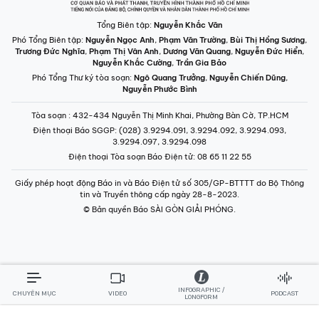
Tổng Biên tập:
Nguyễn Khắc Văn
Phó Tổng Biên tập:
Nguyễn Ngọc Anh
,
Phạm Văn Trường
,
Bùi Thị Hồng Sương
,
Trương Đức Nghĩa
,
Phạm Thị Vân Anh
,
Dương Văn Quang
,
Nguyễn Đức Hiển
,
Nguyễn Khắc Cường
,
Trần Gia Bảo
Phó Tổng Thư ký tòa soạn:
Ngô Quang Trưởng
,
Nguyễn Chiến Dũng
,
Nguyễn Phước Bình
Tòa soạn
: 432-434 Nguyễn Thị Minh Khai, Phường Bàn Cờ, TP.HCM
Điện thoại Báo SGGP
: (028) 3.9294.091, 3.9294.092, 3.9294.093,
3.9294.097, 3.9294.098
Điện thoại Tòa soạn Báo Điện tử
: 08 65 11 22 55
Giấy phép hoạt động Báo in và Báo Điện tử số 305/GP-BTTTT do Bộ Thông
tin và Truyền thông cấp ngày 28-8-2023.
© Bản quyền Báo SÀI GÒN GIẢI PHÓNG.
INFOGRAPHIC /
CHUYÊN MỤC
VIDEO
PODCAST
LONGFORM