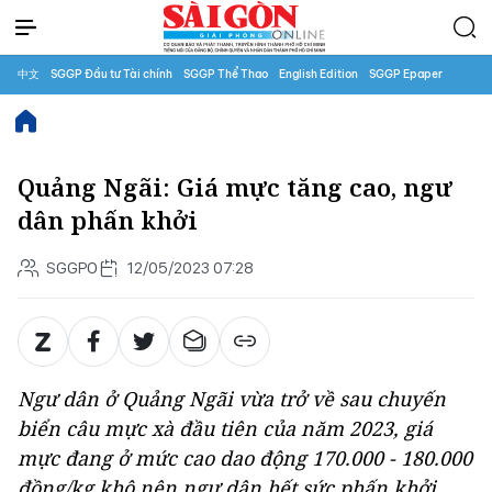
中文
SGGP Đầu tư Tài chính
SGGP Thể Thao
English Edition
SGGP Epaper
Quảng Ngãi: Giá mực tăng cao, ngư
dân phấn khởi
SGGPO
12/05/2023 07:28
Ngư dân ở Quảng Ngãi vừa trở về sau chuyến
biển câu mực xà đầu tiên của năm 2023, giá
mực đang ở mức cao dao động 170.000 - 180.000
đồng/kg khô nên ngư dân hết sức phấn khởi.