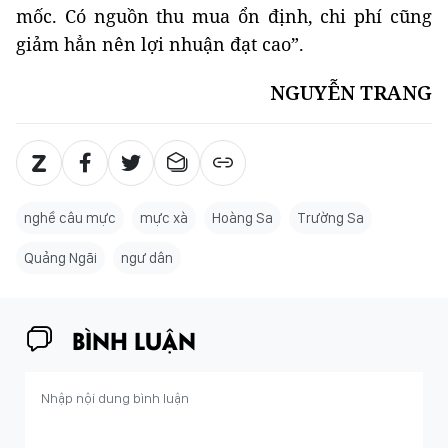
mốc. Có nguồn thu mua ổn định, chi phí cũng
giảm hẳn nên lợi nhuận đạt cao”.
NGUYỄN TRANG
nghề câu mực
mực xà
Hoàng Sa
Trường Sa
Quảng Ngãi
ngư dân
BÌNH LUẬN