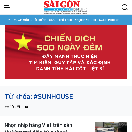
中文
SGGP Đầu tư Tài chính
SGGP Thể Thao
English Edition
SGGP Epaper
Từ khóa:
#SUNHOUSE
có
10
kết quả
Nhộn nhịp hàng Việt trên sàn