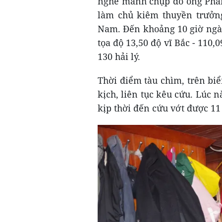
nghề mành chụp do ông Phan
làm chủ kiêm thuyền trưởng
Nam. Đến khoảng 10 giờ ngày 
tọa độ 13,50 độ vĩ Bắc - 11
130 hải lý.
Thời điểm tàu chìm, trên bi
kịch, liên tục kêu cứu. Lúc n
kịp thời đến cứu vớt được 11