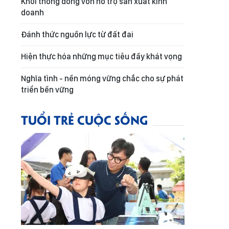
Khơi thông dòng vốn hỗ trợ sản xuất kinh
doanh
Đánh thức nguồn lực từ đất đai
Hiện thực hóa những mục tiêu đầy khát vọng
Nghĩa tình - nền móng vững chắc cho sự phát
triển bền vững
TUỔI TRẺ CUỘC SỐNG