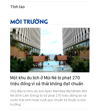
Tỉnh táo
MÔI TRƯỜNG
Một khu du lịch ở Mũi Né bị phạt 270
triệu đồng vì xả thải không đạt chuẩn
Chủ đầu tư khu du lịch Apec Mandala Wyndham Mũi
Né (tỉnh Lâm Đồng) bị xử phạt 270 triệu đồng do xả
nước thải sinh hoạt vượt quy chuẩn kỹ thuật ra môi
trường.