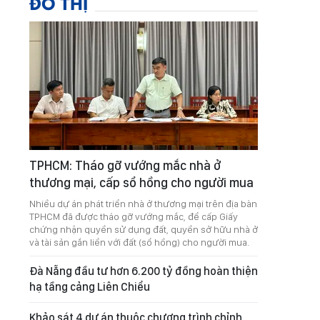
ĐÔ THỊ
TPHCM: Tháo gỡ vướng mắc nhà ở
thương mại, cấp sổ hồng cho người mua
Nhiều dự án phát triển nhà ở thương mại trên địa bàn
TPHCM đã được tháo gỡ vướng mắc, để cấp Giấy
chứng nhận quyền sử dụng đất, quyền sở hữu nhà ở
và tài sản gắn liền với đất (sổ hồng) cho người mua.
Đà Nẵng đầu tư hơn 6.200 tỷ đồng hoàn thiện
hạ tầng cảng Liên Chiểu
Khảo sát 4 dự án thuộc chương trình chỉnh