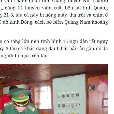
 Văn Thành (ở xã Tam Giang, huyện Núi Thành)
, cùng 14 thuyền viên xuất bến tại tỉnh Quảng
21-3, tàu cá này bị hỏng máy, thả trôi và chìm ở
0,09 độ kinh Đông, cách bờ biển Quảng Nam khoảng
ển có sóng lớn nên tình hình 15 ngư dân rất nguy
ày, 3 tàu cá khác đang đánh bắt hải sản gần đó đã
 người bị nạn trên tàu.