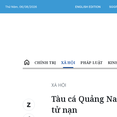
Thứ Năm, 06/08/2026
ENGLISH EDITION
SGGP
CHÍNH TRỊ
XÃ HỘI
PHÁP LUẬT
KIN
XÃ HỘI
Tàu cá Quảng Na
tử nạn