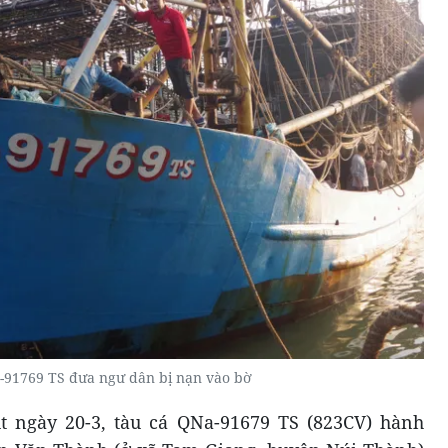
-91769 TS đưa ngư dân bị nạn vào bờ
út ngày 20-3, tàu cá QNa-91679 TS (823CV) hành