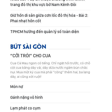
trang đô thị khu vực bờ Nam Kênh Đôi
Giữ hồn di sản giữa cơn lốc đô thị hóa - Bài 2:
Phai nhạt hồn cốt
TPHCM hướng đến quản lý số toàn diện
BÚT SÀI GÒN
“CỞI TRÓI” CHO CUA
Cua Cà Mau ngon có tiếng. Chỉ ngặt hồi trước, có chỗ
cột cua bằng dây vải, dây dừa nước ngâm bùn chắc
nụi. Mua một ký cua mà phải “cõng” thêm hai, ba lạng
dây, ai cũng xót ruột!
Món nợ
Gánh nặng vô hình
Lạm phát co cụm