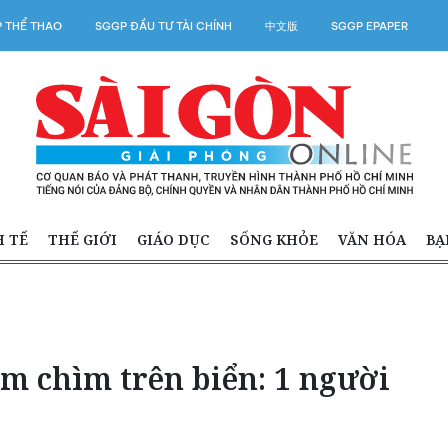
 THỂ THAO
SGGP ĐẦU TƯ TÀI CHÍNH
中文版
SGGP EPAPER
H TẾ
THẾ GIỚI
GIÁO DỤC
SỐNG KHỎE
VĂN HÓA
BẠ
m chìm trên biển: 1 người