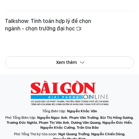
Talkshow: Tính toán hợp lý để chọn
ngành - chọn trường đại học
Xem thêm
Tổng Biên tập:
Nguyễn Khắc Văn
Phó Tổng Biên tập:
Nguyễn Ngọc Anh
,
Phạm Văn Trường
,
Bùi Thị Hồng Sương
,
Trương Đức Nghĩa
,
Phạm Thị Vân Anh
,
Dương Văn Quang
,
Nguyễn Đức Hiển
,
Nguyễn Khắc Cường
,
Trần Gia Bảo
Phó Tổng Thư ký tòa soạn:
Ngô Quang Trưởng
,
Nguyễn Chiến Dũng
,
Nguyễn Phước Bình
Tòa soạn
: 432-434 Nguyễn Thị Minh Khai, Phường Bàn Cờ, TP.HCM