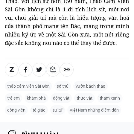
Thảo. Với lịch sử hơn 150 năm, Thảo Cầm Viên
Sài Gòn không chỉ là 1 di tích lịch sử, một nơi
vui chơi giải trí mà còn là biểu tượng văn hoá
của thành phố mang tên Bác, mang trong mình
nhiều ký ức về một Sài Gòn xưa, một nét riêng
đặc sắc không nơi nào có thể thay thế được.
thảo cầm viên Sài Gòn
sở thú
vườn bách thảo
trẻ em
khám phá
động vật
thực vật
thảm xanh
công viên
tê giác
sư tử
Việt Nam những điểm đến