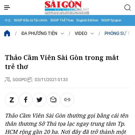
中文
SGGP Đầu tư Tài chính
SGGP Thể Thao
English Edition
SGGP Epaper
ĐA PHƯƠNG TIỆN
VIDEO
PHÓNG SỰ TRU
Thảo Cầm Viên Sài Gòn trong mắt
trẻ thơ
SGGPO
03/11/2021 01:33
Thảo Cầm Viên Sài Gòn thường gọi bằng cái tên
thân thương Sở Thú tọa lạc ngay trung tâm Tp.
HCM rộng gần 20 ha. Nơi đây đã trở thành một