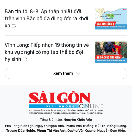
Bản tin tối 8-8: Áp thấp nhiệt đới
trên vịnh Bắc bộ đã đi ngược ra khơi
xa
Vĩnh Long: Tiếp nhận 19 thông tin về
khu vực nghi có mộ tập thể bộ đội
hy sinh
Xem thêm
Tổng Biên tập:
Nguyễn Khắc Văn
Phó Tổng Biên tập:
Nguyễn Ngọc Anh
,
Phạm Văn Trường
,
Bùi Thị Hồng Sương
,
Trương Đức Nghĩa
,
Phạm Thị Vân Anh
,
Dương Văn Quang
,
Nguyễn Đức Hiển
,