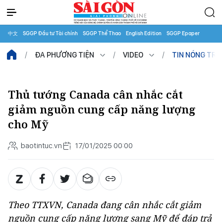
中文
SGGP Đầu tư Tài chính
SGGP Thể Thao
English Edition
SGGP Epaper
ĐA PHƯƠNG TIỆN
VIDEO
TIN NÓNG TR
Thủ tướng Canada cân nhắc cắt
giảm nguồn cung cấp năng lượng
cho Mỹ
baotintuc.vn
17/01/2025 00:00
Theo TTXVN, Canada đang cân nhắc cắt giảm
nguồn cung cấp năng lượng sang Mỹ để đáp trả