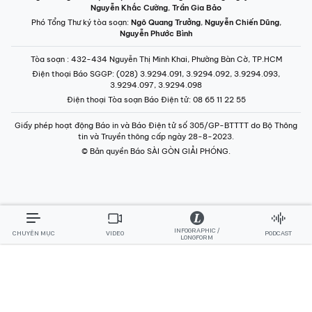
Nguyễn Khắc Cường
,
Trần Gia Bảo
Phó Tổng Thư ký tòa soạn:
Ngô Quang Trưởng
,
Nguyễn Chiến Dũng
,
Nguyễn Phước Bình
Tòa soạn
: 432-434 Nguyễn Thị Minh Khai, Phường Bàn Cờ, TP.HCM
Điện thoại Báo SGGP
: (028) 3.9294.091, 3.9294.092, 3.9294.093,
3.9294.097, 3.9294.098
Điện thoại Tòa soạn Báo Điện tử
: 08 65 11 22 55
Giấy phép hoạt động Báo in và Báo Điện tử số 305/GP-BTTTT do Bộ Thông
tin và Truyền thông cấp ngày 28-8-2023.
© Bản quyền Báo SÀI GÒN GIẢI PHÓNG.
INFOGRAPHIC /
CHUYÊN MỤC
VIDEO
PODCAST
LONGFORM