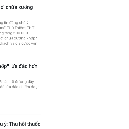
đời chữa xương
ng tin đáng chú ý
 mới Thủ Thiêm; Thời
àng tăng 500.000
 đời chữa xương khớp"
khách và giá cước vận
hớp" lừa đảo hơn
8, làm rõ đường dây
để lừa đảo chiếm đoạt
u ý: Thu hồi thuốc