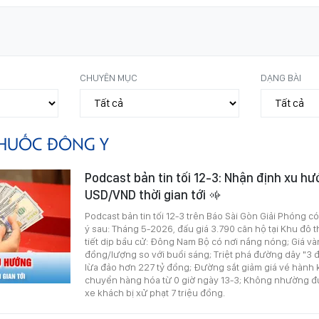
CHUYÊN MỤC
DẠNG BÀI
HUỐC ĐÔNG Y
Podcast bản tin tối 12-3: Nhận định xu hư
USD/VND thời gian tới
Podcast bản tin tối 12-3 trên Báo Sài Gòn Giải Phóng c
ý sau: Tháng 5-2026, đấu giá 3.790 căn hộ tại Khu đô t
tiết dịp bầu cử: Đông Nam Bộ có nơi nắng nóng; Giá v
đồng/lượng so với buổi sáng; Triệt phá đường dây "3
lừa đảo hơn 227 tỷ đồng; Đường sắt giảm giá vé hành 
chuyển hàng hóa từ 0 giờ ngày 13-3; Không nhường đườ
xe khách bị xử phạt 7 triệu đồng.