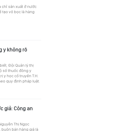
a chỉ sản xuất ở nước
ể tạo vỏ bọc là hàng
g y không rõ
iết, Đội Quản lý thị
bộ số thuốc đông y
 y học cổ truyền T.H.
heo quy định pháp luật.
c giả: Công an
 Nguyễn Thị Ngọc
 buôn bán hàng giả là