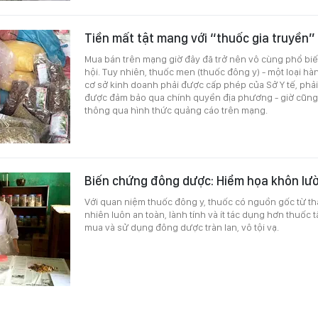
Tiền mất tật mang với “thuốc gia truyền”
Mua bán trên mạng giờ đây đã trở nên vô cùng phổ biế
hội. Tuy nhiên, thuốc men (thuốc đông y) - một loại hà
cơ sở kinh doanh phải được cấp phép của Sở Y tế, phải 
được đảm bảo qua chính quyền địa phương - giờ cũn
thông qua hình thức quảng cáo trên mạng.
Biến chứng đông dược: Hiểm họa khôn lư
Với quan niệm thuốc đông y, thuốc có nguồn gốc từ th
nhiên luôn an toàn, lành tính và ít tác dụng hơn thuốc t
mua và sử dụng đông dược tràn lan, vô tội vạ.