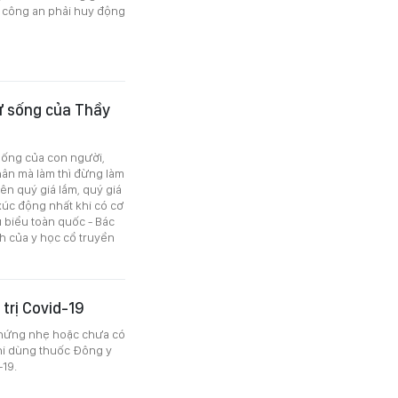
 công an phải huy động
sự sống của Thầy
 sống của con người,
hân mà làm thì đừng làm
ên quý giá lắm, quý giá
i xúc động nhất khi có cơ
 biểu toàn quốc - Bác
h của y học cổ truyền
trị Covid-19
 chứng nhẹ hoặc chưa có
khi dùng thuốc Đông y
-19.