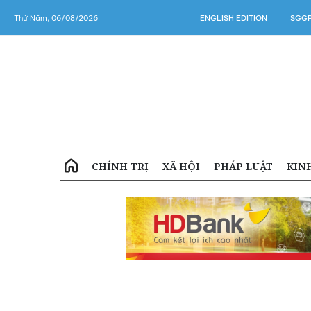
Thứ Năm, 06/08/2026
ENGLISH EDITION
SGGP
CHÍNH TRỊ
XÃ HỘI
PHÁP LUẬT
KIN