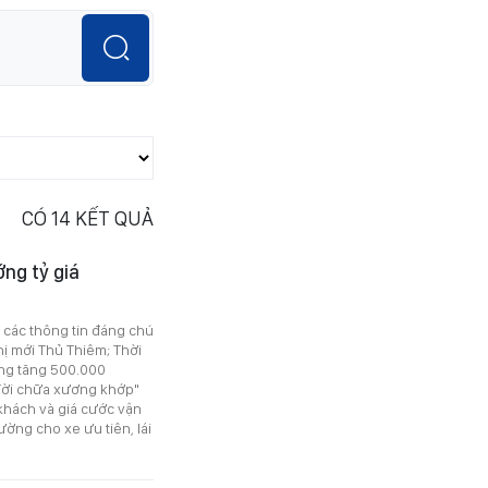
CÓ
14
KẾT QUẢ
ớng tỷ giá
ó các thông tin đáng chú
hị mới Thủ Thiêm; Thời
àng tăng 500.000
 đời chữa xương khớp"
khách và giá cước vận
ng cho xe ưu tiên, lái