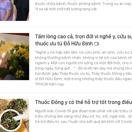
thuốc chữa bệnh, thuốc phòng bệnh. Trong vụ án này,
11 xe tải mới chở hết lượng tang vật.
Tấm lòng cao cả, trọn đời vì nghề y, cứu 
thuốc ưu tú Đỗ Hữu Định
"Nghề y nó hấp dẫn lắm, nó cứu sinh, an sinh, cứu sự
không thương bệnh nhân, không vì lợi ích của bệnh n
ngành y. Một con người chỉ sống có một đời thôi, cho n
từng ngày, từng giờ...." - đó là lời răn dạy mà chúng tô
hội được gặp Thầy thuốc ưu tú, Thầy thuốc Đông y tiêu
sĩ Đỗ Hữu Định, một trong những thầy thuốc đầu ngàn
TPHCM hiện nay.
Thuốc Đông y có thể hỗ trợ tốt trong điều 
Người mắc Covid-19 giai đoạn toàn phát với các triệu
triệu chứng lâm sàng như đau cơ, ho, sốt, ngạt mũi… 
hỗ trợ điều trị, sau 1 tuần cho kết quả âm tính với Covid