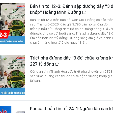
Bản tin tối 12-3: Đánh sập đường dây “3 
khớp” Hoàng Minh Đường
Bản tin tối 12-3 trên Báo Sài Gòn Giải Phóng có các thô
sau: Tháng 5-2026, đấu giá 3.790 căn hộ tại Khu đô thị
tiết dịp bầu cử: Đông Nam Bộ có nơi nắng nóng; Giá v
đồng/lượng so với buổi sáng; Triệt phá đường dây "3
lừa đảo hơn 227 tỷ đồng; Đường sắt giảm giá vé hành 
chuyển hàng hóa từ 0 giờ ngày 13-3...
Triệt phá đường dây "3 đời chữa xương k
227 tỷ đồng
Công an tỉnh Thanh Hóa vừa triệt phá chuyên án CT28
sản xuất, quảng cáo thuốc chữa bệnh xương khớp giả 
tài sản.
Podcast bản tin tối 24-1: Người dân cần lư