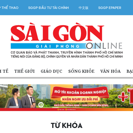
 THỂ THAO
SGGP ĐẦU TƯ TÀI CHÍNH
中文版
SGGP EPAPER
H TẾ
THẾ GIỚI
GIÁO DỤC
SỐNG KHỎE
VĂN HÓA
BẠ
TỪ KHÓA