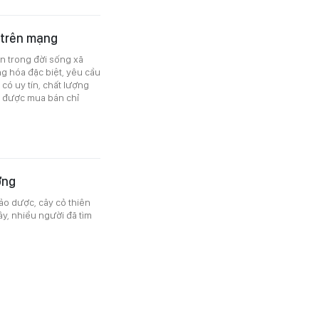
 trên mạng
n trong đời sống xã
ng hóa đặc biệt, yêu cầu
có uy tín, chất lượng
g được mua bán chỉ
ờng
ảo dược, cây cỏ thiên
ây, nhiều người đã tìm