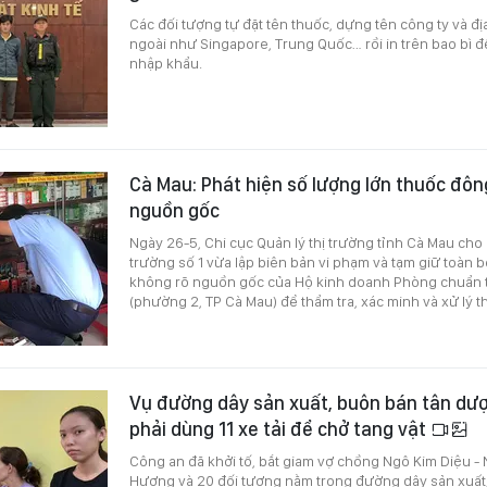
Các đối tượng tự đặt tên thuốc, dựng tên công ty và đị
ngoài như Singapore, Trung Quốc… rồi in trên bao bì đ
nhập khẩu.
Cà Mau: Phát hiện số lượng lớn thuốc đôn
nguồn gốc
Ngày 26-5, Chi cục Quản lý thị trường tỉnh Cà Mau cho b
trường số 1 vừa lập biên bản vi phạm và tạm giữ toàn 
không rõ nguồn gốc của Hộ kinh doanh Phòng chuẩn trị
(phường 2, TP Cà Mau) để thẩm tra, xác minh và xử lý t
Vụ đường dây sản xuất, buôn bán tân dượ
phải dùng 11 xe tải để chở tang vật
Công an đã khởi tố, bắt giam vợ chồng Ngô Kim Diệu -
Hương và 20 đối tượng nằm trong đường dây sản xuất,