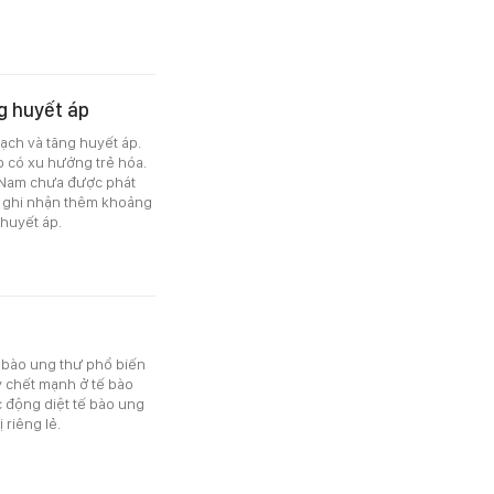
g huyết áp
ạch và tăng huyết áp.
p có xu hướng trẻ hóa.
t Nam chưa được phát
m ghi nhận thêm khoảng
 huyết áp.
 bào ung thư phổ biến
ây chết mạnh ở tế bào
c động diệt tế bào ung
 riêng lẻ.