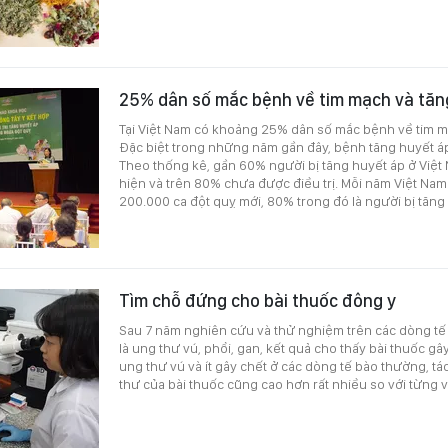
25% dân số mắc bệnh về tim mạch và tăn
Tại Việt Nam có khoảng 25% dân số mắc bệnh về tim m
Đặc biệt trong những năm gần đây, bệnh tăng huyết á
Theo thống kê, gần 60% người bị tăng huyết áp ở Việ
hiện và trên 80% chưa được điều trị. Mỗi năm Việt Na
200.000 ca đột quỵ mới, 80% trong đó là người bị tăng
Tìm chỗ đứng cho bài thuốc đông y
Sau 7 năm nghiên cứu và thử nghiệm trên các dòng tế
là ung thư vú, phổi, gan, kết quả cho thấy bài thuốc g
ung thư vú và ít gây chết ở các dòng tế bào thường, tá
thư của bài thuốc cũng cao hơn rất nhiều so với từng vị