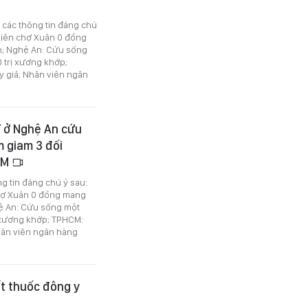
ó các thông tin đáng chú
Phiên chợ Xuân 0 đồng
h; Nghệ An: Cứu sống
 trị xương khớp;
y giả; Nhân viên ngân
sĩ ở Nghệ An cứu
m giam 3 đối
HCM
ng tin đáng chú ý sau:
 chợ Xuân 0 đồng mang
ệ An: Cứu sống một
ị xương khớp; TPHCM:
Nhân viên ngân hàng
t thuốc đông y