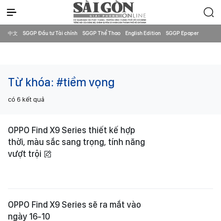
中文
SGGP Đầu tư Tài chính
SGGP Thể Thao
English Edition
SGGP Epaper
Từ khóa:
#tiềm vọng
có
6
kết quả
OPPO Find X9 Series thiết kế hợp
thời, màu sắc sang trọng, tính năng
vượt trội
OPPO Find X9 Series sẽ ra mắt vào
ngày 16-10