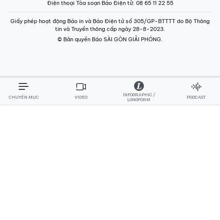
Điện thoại Tòa soạn Báo Điện tử
: 08 65 11 22 55
Giấy phép hoạt động Báo in và Báo Điện tử số 305/GP-BTTTT do Bộ Thông
tin và Truyền thông cấp ngày 28-8-2023.
© Bản quyền Báo SÀI GÒN GIẢI PHÓNG.
INFOGRAPHIC /
CHUYÊN MỤC
VIDEO
PODCAST
LONGFORM