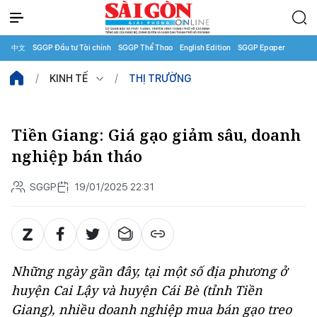
中文
SGGP Đầu tư Tài chính
SGGP Thể Thao
English Edition
SGGP Epaper
KINH TẾ
THỊ TRƯỜNG
Tiền Giang: Giá gạo giảm sâu, doanh
nghiệp bán tháo
SGGP
19/01/2025 22:31
Những ngày gần đây, tại một số địa phương ở
huyện Cai Lậy và huyện Cái Bè (tỉnh Tiền
Giang), nhiều doanh nghiệp mua bán gạo treo