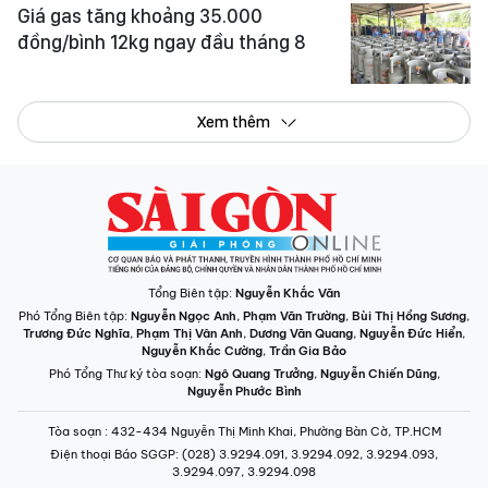
Giá gas tăng khoảng 35.000
đồng/bình 12kg ngay đầu tháng 8
Xem thêm
Tổng Biên tập:
Nguyễn Khắc Văn
Phó Tổng Biên tập:
Nguyễn Ngọc Anh
,
Phạm Văn Trường
,
Bùi Thị Hồng Sương
,
Trương Đức Nghĩa
,
Phạm Thị Vân Anh
,
Dương Văn Quang
,
Nguyễn Đức Hiển
,
Nguyễn Khắc Cường
,
Trần Gia Bảo
Phó Tổng Thư ký tòa soạn:
Ngô Quang Trưởng
,
Nguyễn Chiến Dũng
,
Nguyễn Phước Bình
Tòa soạn
: 432-434 Nguyễn Thị Minh Khai, Phường Bàn Cờ, TP.HCM
Điện thoại Báo SGGP
: (028) 3.9294.091, 3.9294.092, 3.9294.093,
3.9294.097, 3.9294.098