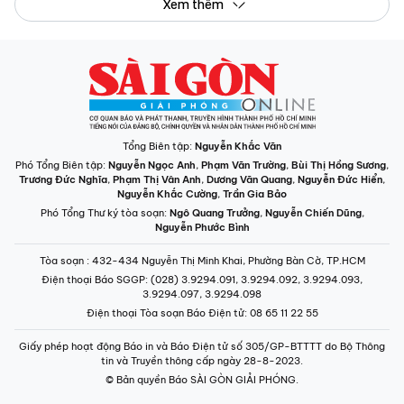
Xem thêm
Tổng Biên tập:
Nguyễn Khắc Văn
Phó Tổng Biên tập:
Nguyễn Ngọc Anh
,
Phạm Văn Trường
,
Bùi Thị Hồng Sương
,
Trương Đức Nghĩa
,
Phạm Thị Vân Anh
,
Dương Văn Quang
,
Nguyễn Đức Hiển
,
Nguyễn Khắc Cường
,
Trần Gia Bảo
Phó Tổng Thư ký tòa soạn:
Ngô Quang Trưởng
,
Nguyễn Chiến Dũng
,
Nguyễn Phước Bình
Tòa soạn
: 432-434 Nguyễn Thị Minh Khai, Phường Bàn Cờ, TP.HCM
Điện thoại Báo SGGP
: (028) 3.9294.091, 3.9294.092, 3.9294.093,
3.9294.097, 3.9294.098
Điện thoại Tòa soạn Báo Điện tử
: 08 65 11 22 55
Giấy phép hoạt động Báo in và Báo Điện tử số 305/GP-BTTTT do Bộ Thông
tin và Truyền thông cấp ngày 28-8-2023.
© Bản quyền Báo SÀI GÒN GIẢI PHÓNG.