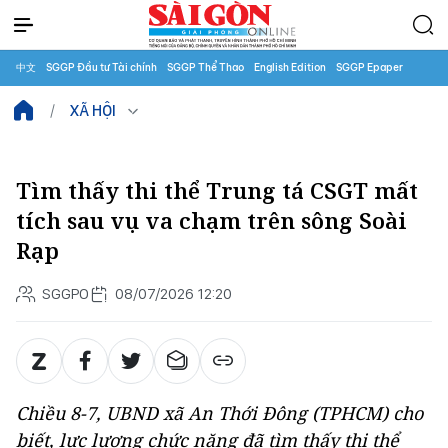
中文
SGGP Đầu tư Tài chính
SGGP Thể Thao
English Edition
SGGP Epaper
XÃ HỘI
Tìm thấy thi thể Trung tá CSGT mất
tích sau vụ va chạm trên sông Soài
Rạp
SGGPO
08/07/2026 12:20
Chiều 8-7, UBND xã An Thới Đông (TPHCM) cho
biết, lực lượng chức năng đã tìm thấy thi thể