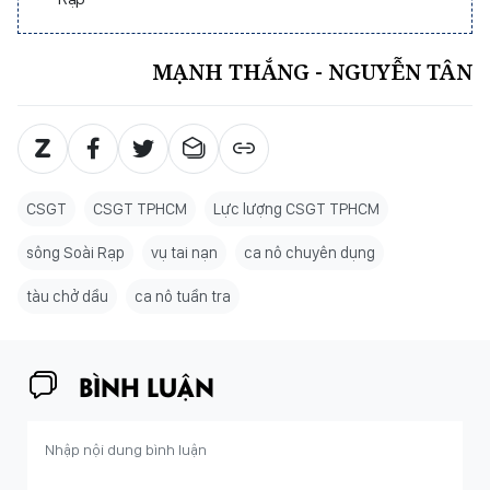
MẠNH THẮNG - NGUYỄN TÂN
CSGT
CSGT TPHCM
Lực lượng CSGT TPHCM
sông Soài Rạp
vụ tai nạn
ca nô chuyên dụng
tàu chở dầu
ca nô tuần tra
BÌNH LUẬN