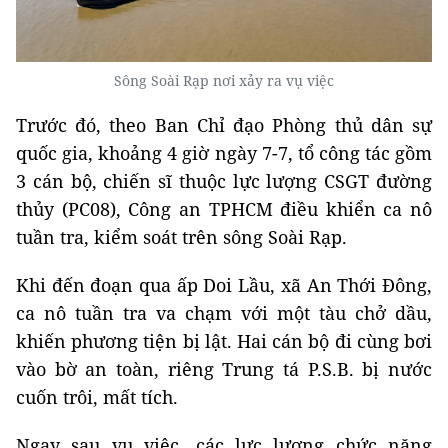
Sông Soài Rạp nơi xảy ra vụ việc
Trước đó, theo Ban Chỉ đạo Phòng thủ dân sự
quốc gia, khoảng 4 giờ ngày 7-7, tổ công tác gồm
3 cán bộ, chiến sĩ thuộc lực lượng CSGT đường
thủy (PC08), Công an TPHCM điều khiển ca nô
tuần tra, kiểm soát trên sông Soài Rạp.
Khi đến đoạn qua ấp Doi Lầu, xã An Thới Đông,
ca nô tuần tra va chạm với một tàu chở dầu,
khiến phương tiện bị lật. Hai cán bộ đi cùng bơi
vào bờ an toàn, riêng Trung tá P.S.B. bị nước
cuốn trôi, mất tích.
Ngay sau vụ việc, các lực lượng chức năng