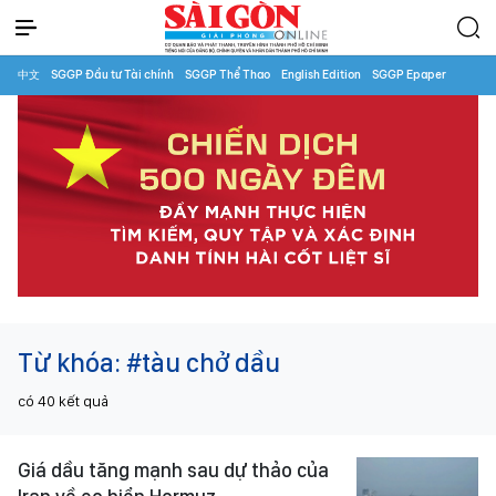
中文
SGGP Đầu tư Tài chính
SGGP Thể Thao
English Edition
SGGP Epaper
Từ khóa:
#tàu chở dầu
có
40
kết quả
Giá dầu tăng mạnh sau dự thảo của