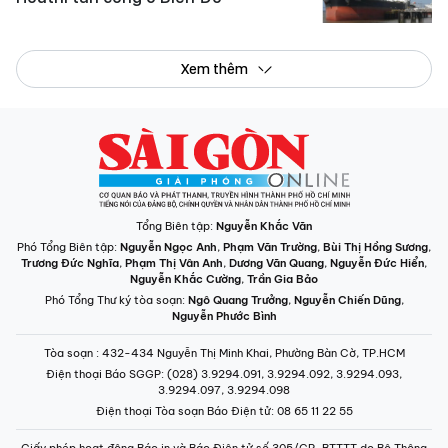
Xem thêm
Tổng Biên tập:
Nguyễn Khắc Văn
Phó Tổng Biên tập:
Nguyễn Ngọc Anh
,
Phạm Văn Trường
,
Bùi Thị Hồng Sương
,
Trương Đức Nghĩa
,
Phạm Thị Vân Anh
,
Dương Văn Quang
,
Nguyễn Đức Hiển
,
Nguyễn Khắc Cường
,
Trần Gia Bảo
Phó Tổng Thư ký tòa soạn:
Ngô Quang Trưởng
,
Nguyễn Chiến Dũng
,
Nguyễn Phước Bình
Tòa soạn
: 432-434 Nguyễn Thị Minh Khai, Phường Bàn Cờ, TP.HCM
Điện thoại Báo SGGP
: (028) 3.9294.091, 3.9294.092, 3.9294.093,
3.9294.097, 3.9294.098
Điện thoại Tòa soạn Báo Điện tử
: 08 65 11 22 55