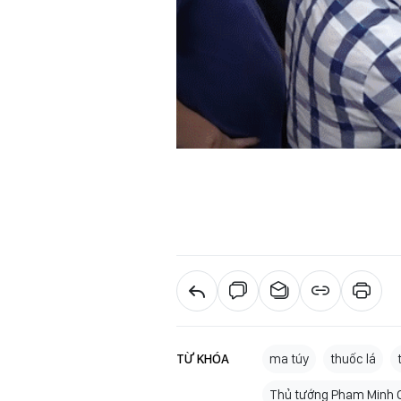
TỪ KHÓA
ma túy
thuốc lá
Thủ tướng Phạm Minh 