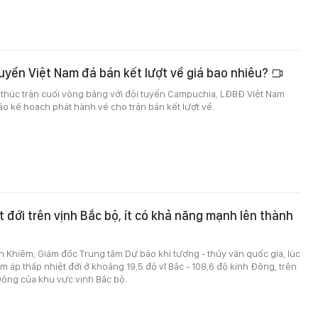
uyển Việt Nam đá bán kết lượt về giá bao nhiêu?
 thúc trận cuối vòng bảng với đội tuyển Campuchia, LĐBĐ Việt Nam
áo kế hoạch phát hành vé cho trận bán kết lượt về.
t đới trên vịnh Bắc bộ, ít có khả năng mạnh lên thành
 Khiêm, Giám đốc Trung tâm Dự báo khí tượng - thủy văn quốc gia, lúc
âm áp thấp nhiệt đới ở khoảng 19,5 độ vĩ Bắc - 108,6 độ kinh Đông, trên
Đông của khu vực vịnh Bắc bộ.