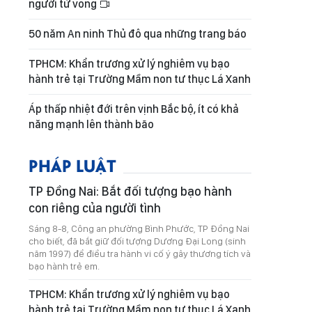
người tử vong
50 năm An ninh Thủ đô qua những trang báo
TPHCM: Khẩn trương xử lý nghiêm vụ bạo
hành trẻ tại Trường Mầm non tư thục Lá Xanh
Áp thấp nhiệt đới trên vịnh Bắc bộ, ít có khả
năng mạnh lên thành bão
PHÁP LUẬT
TP Đồng Nai: Bắt đối tượng bạo hành
con riêng của người tình
Sáng 8-8, Công an phường Bình Phước, TP Đồng Nai
cho biết, đã bắt giữ đối tượng Dương Đại Long (sinh
năm 1997) để điều tra hành vi cố ý gây thương tích và
bạo hành trẻ em.
TPHCM: Khẩn trương xử lý nghiêm vụ bạo
hành trẻ tại Trường Mầm non tư thục Lá Xanh