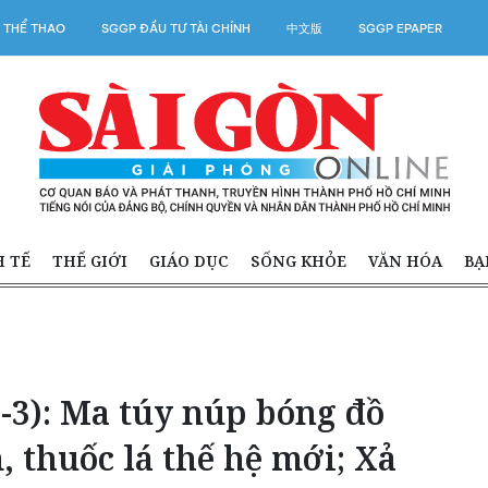
 THỂ THAO
SGGP ĐẦU TƯ TÀI CHÍNH
中文版
SGGP EPAPER
H TẾ
THẾ GIỚI
GIÁO DỤC
SỐNG KHỎE
VĂN HÓA
BẠ
-3): Ma túy núp bóng đồ
 thuốc lá thế hệ mới; Xả