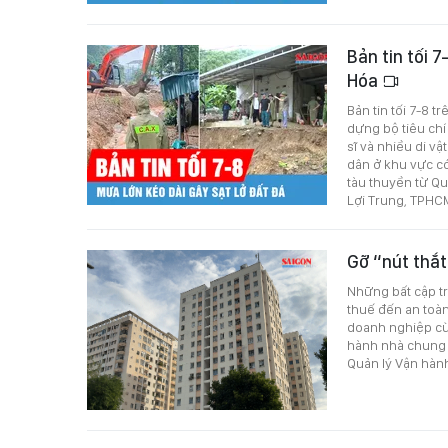
Bản tin tối 7
Hóa
Bản tin tối 7-8 
dựng bộ tiêu chí
sĩ và nhiều di vậ
dân ở khu vực có
tàu thuyền từ Q
Lợi Trung, TPHCM
Gỡ “nút thắt
Những bất cập tr
thuế đến an toà
doanh nghiệp cù
hành nhà chung c
Quản lý Vận hàn