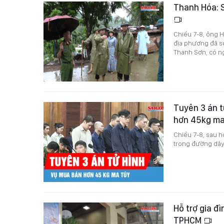
Thanh Hóa: S
Chiều 7-8, ông H
địa phương đã sơ
Thanh Sơn, có ng
Tuyên 3 án t
hơn 45kg ma
Chiều 7-8, sau h
trong đường dây
Hỗ trợ gia đ
TPHCM