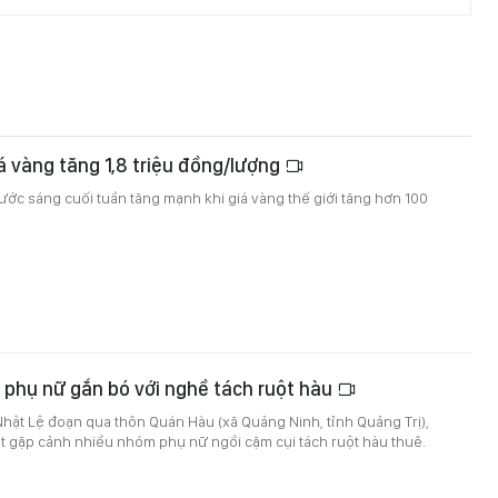
á vàng tăng 1,8 triệu đồng/lượng
ước sáng cuối tuần tăng mạnh khi giá vàng thế giới tăng hơn 100
phụ nữ gắn bó với nghề tách ruột hàu
hật Lệ đoạn qua thôn Quán Hàu (xã Quảng Ninh, tỉnh Quảng Trị),
t gặp cảnh nhiều nhóm phụ nữ ngồi cặm cụi tách ruột hàu thuê.