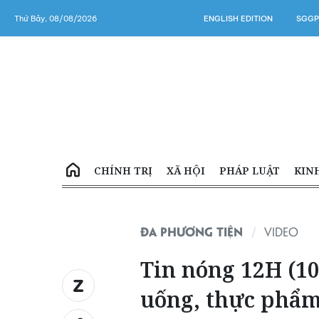
Thứ Bảy, 08/08/2026
ENGLISH EDITION
SGGP
CHÍNH TRỊ
XÃ HỘI
PHÁP LUẬT
KIN
ĐA PHƯƠNG TIỆN
VIDEO
Tin nóng 12H (10
uống, thực phẩm,