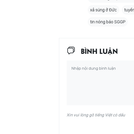
xả súng ở Đức
tuyển
tin nóng báo SGGP
BÌNH LUẬN
Xin vui lòng gõ tiếng Việt có dấu