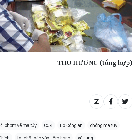
THU HƯƠNG (tổng hợp)
tội phạm về ma túy
C04
Bộ Công an
chống ma túy
Chính
tạt chất bẩn vào tiệm bánh
xả súng