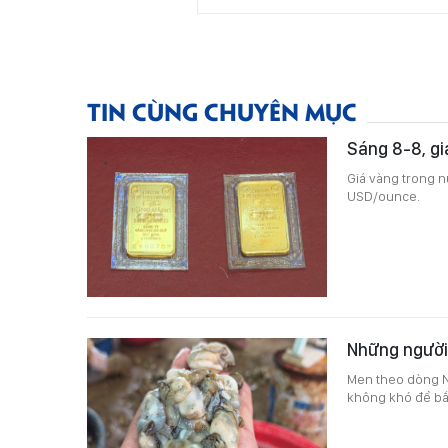
TIN CÙNG CHUYÊN MỤC
Sáng 8-8, gi
Giá vàng trong n
USD/ounce.
Những người 
Men theo dòng N
không khó để bắ