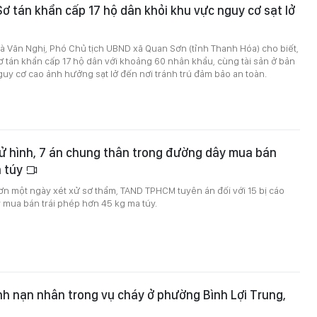
ơ tán khẩn cấp 17 hộ dân khỏi khu vực nguy cơ sạt lở
à Văn Nghị, Phó Chủ tịch UBND xã Quan Sơn (tỉnh Thanh Hóa) cho biết,
 tán khẩn cấp 17 hộ dân với khoảng 60 nhân khẩu, cùng tài sản ở bản
uy cơ cao ảnh hưởng sạt lở đến nơi tránh trú đảm bảo an toàn.
ử hình, 7 án chung thân trong đường dây mua bán
 túy
ơn một ngày xét xử sơ thẩm, TAND TPHCM tuyên án đối với 15 bị cáo
 mua bán trái phép hơn 45 kg ma túy.
ình nạn nhân trong vụ cháy ở phường Bình Lợi Trung,