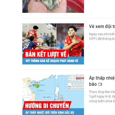
Vé xem đội t
Ngay sau khi kết
(VFF) đã thông b
Áp thấp nhiệ
bão
Theo ông Mai Văn
1 giờ ngày 8-8, t
vùng biển phía 