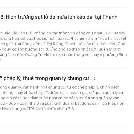
-8: Hiện trường sạt lở do mưa lớn kéo dài tại Thanh
trên Báo Sài Gòn Giải Phóng có các thông tin đáng chú ý sau: TPHCM xây
 lượng hóa kết quả học tập nghị quyết; Phát hiện thêm 17 bộ hài cốt liệt
t có giá trị tại Công viên Lê Thị Riêng; Thanh Hóa: Sơ tán khẩn cấp 17 hộ
 nguy cơ ảnh hưởng sạt lở; Ứng phó áp thấp nhiệt đới: Quản lý chặt
uảng Ninh đến Quảng Trị; Hỗ trợ nạn nhân trong vụ cháy ở phường Bình
...
” pháp lý, thuế trong quản lý chung cư
ong quản lý, vận hành nhà chung cư, từ cơ chế pháp lý, chính sách
n phòng cháy chữa cháy, đã được các chuyên gia, cơ quan quản lý và
ng mổ xẻ tại Tọa đàm “Cập nhật chính sách thuế trong quản lý vận
ư - Góp ý Luật Nhà ở và Luật Kinh doanh bất động sản”, do Hiệp hội
h Nhà chung cư TPHCM tổ chức chiều 7-8.