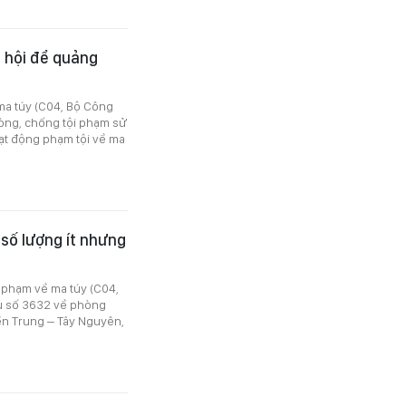
ã hội để quảng
 ma túy (C04, Bộ Công
hòng, chống tội phạm sử
ạt động phạm tội về ma
số lượng ít nhưng
i phạm về ma túy (C04,
vụ số 3632 về phòng
iền Trung – Tây Nguyên,