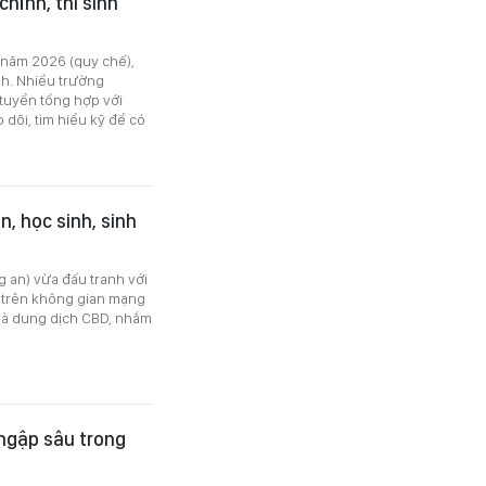
hỉnh, thí sinh
 năm 2026 (quy chế),
nh. Nhiều trường
tuyển tổng hợp với
 dõi, tìm hiểu kỹ để có
n, học sinh, sinh
g an) vừa đấu tranh với
 trên không gian mạng
 và dung dịch CBD, nhắm
 ngập sâu trong