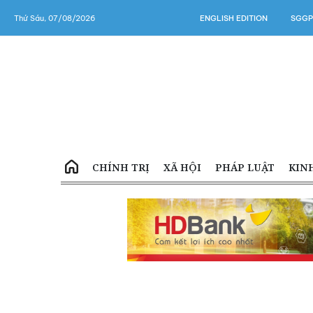
Thứ Sáu, 07/08/2026
ENGLISH EDITION
SGGP
CHÍNH TRỊ
XÃ HỘI
PHÁP LUẬT
KIN