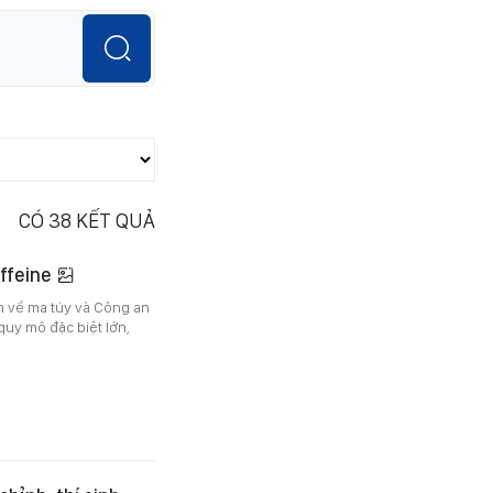
CÓ
38
KẾT QUẢ
affeine
m về ma túy và Công an
quy mô đặc biệt lớn,