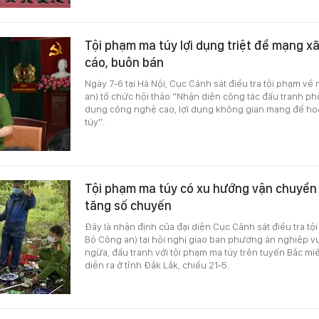
Tội phạm ma túy lợi dụng triệt để mạng x
cáo, buôn bán
Ngày 7-6 tại Hà Nội, Cục Cảnh sát điều tra tội phạm về
an) tổ chức hội thảo “Nhận diện công tác đấu tranh p
dụng công nghệ cao, lợi dụng không gian mạng để ho
túy”.
Tội phạm ma túy có xu hướng vận chuyển 
tăng số chuyến
Đây là nhận định của đại diện Cục Cảnh sát điều tra tộ
Bộ Công an) tại hội nghị giao ban phương án nghiệp 
ngừa, đấu tranh với tội phạm ma túy trên tuyến Bắc m
diễn ra ở tỉnh Đắk Lắk, chiều 21-5.