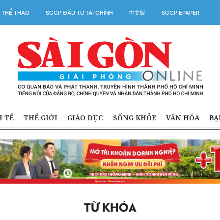
 THỂ THAO
SGGP ĐẦU TƯ TÀI CHÍNH
中文版
SGGP EPAPER
H TẾ
THẾ GIỚI
GIÁO DỤC
SỐNG KHỎE
VĂN HÓA
BẠ
TỪ KHÓA