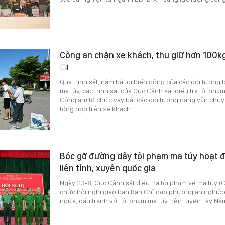
Công an chặn xe khách, thu giữ hơn 100k
Qua trinh sát, nắm bắt di biến động của các đối tượng
ma túy, các trinh sát của Cục Cảnh sát điều tra tội phạ
Công an) tổ chức vây bắt các đối tượng đang vận chu
tổng hợp trên xe khách.
Bóc gỡ đường dây tội phạm ma túy hoạt đ
liên tỉnh, xuyên quốc gia
Ngày 23-8, Cục Cảnh sát điều tra tội phạm về ma túy (
chức hội nghị giao ban Ban Chỉ đạo phương án nghiệ
ngừa, đấu tranh với tội phạm ma túy trên tuyến Tây Na