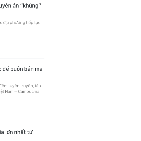
huyên án “khủng”
 địa phương tiếp tục
ọc để buôn bán ma
điểm tuyên truyền, tấn
 Việt Nam – Campuchia
a lớn nhất từ