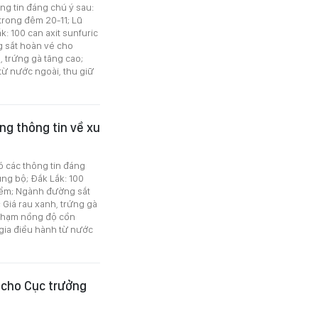
ông tin đáng chú ý sau:
rong đêm 20-11; Lũ
: 100 can axit sunfuric
g sắt hoàn vé cho
 trứng gà tăng cao;
từ nước ngoài, thu giữ
ng thông tin về xu
có các thông tin đáng
ng bộ; Đắk Lắk: 100
hiểm; Ngành đường sắt
Giá rau xanh, trứng gà
 phạm nồng độ cồn
 gia điều hành từ nước
y cho Cục trưởng