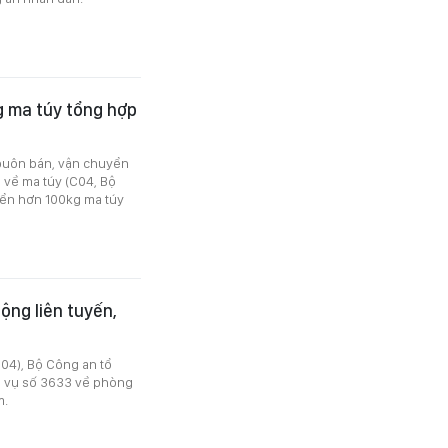
g ma túy tổng hợp
 buôn bán, vận chuyển
m về ma túy (C04, Bộ
yển hơn 100kg ma túy
ộng liên tuyến,
C04), Bộ Công an tổ
p vụ số 3633 về phòng
m.