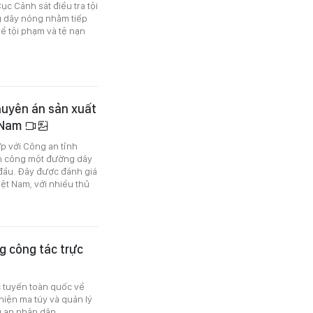
c Cảnh sát điều tra tội
g dây nóng nhằm tiếp
về tội phạm và tệ nạn
huyên án sản xuất
t Nam
ợp với Công an tỉnh
nh công một đường dây
đầu. Đây được đánh giá
iệt Nam, với nhiều thủ
g công tác trực
c tuyến toàn quốc về
hiện ma túy và quản lý
 an nhân dân.