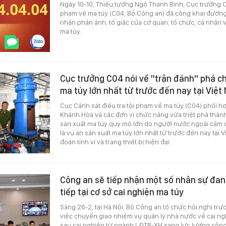
Ngày 10-10, Thiếu tướng Ngô Thanh Bình, Cục trưởng Cụ
phạm về ma túy (C04, Bộ Công an) đã công khai đườn
nhận phản ánh, tố giác của cơ quan, tổ chức, cá nhân 
ma túy.
Cục trưởng C04 nói về "trận đánh" phá c
ma túy lớn nhất từ trước đến nay tại Việ
Cục Cảnh sát điều tra tội phạm về ma túy (C04) phối h
Khánh Hòa và các đơn vị chức năng vừa triệt phá thà
sản xuất ma túy quy mô lớn do người nước ngoài cầm 
là vụ án sản xuất ma túy lớn nhất từ trước đến nay tại V
đoạn tinh vi và trang thiết bị hiện đại.
Công an sẽ tiếp nhận một số nhân sự đan
tiếp tại cơ sở cai nghiện ma túy
Sáng 26-2, tại Hà Nội, Bộ Công an tổ chức hội nghị trự
việc chuyển giao nhiệm vụ quản lý nhà nước về cai ng
sau cai nghiện từ ngành LĐTB-XH sang lực lượng công