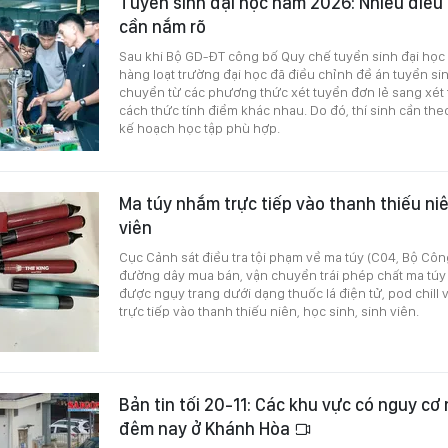
Tuyển sinh đại học năm 2026: Nhiều điều c
cần nắm rõ
Sau khi Bộ GD-ĐT công bố Quy chế tuyển sinh đại học
hàng loạt trường đại học đã điều chỉnh đề án tuyển si
chuyển từ các phương thức xét tuyển đơn lẻ sang xét 
cách thức tính điểm khác nhau. Do đó, thí sinh cần theo
kế hoạch học tập phù hợp.
Ma túy nhắm trực tiếp vào thanh thiếu niê
viên
Cục Cảnh sát điều tra tội phạm về ma túy (C04, Bộ Côn
đường dây mua bán, vận chuyển trái phép chất ma túy
được ngụy trang dưới dạng thuốc lá điện tử, pod chill
trực tiếp vào thanh thiếu niên, học sinh, sinh viên.
Bản tin tối 20-11: Các khu vực có nguy cơ
đêm nay ở Khánh Hòa