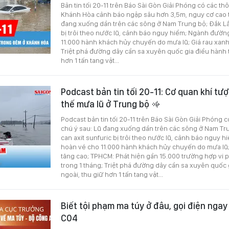
Bản tin tối 20-11 trên Báo Sài Gòn Giải Phóng có các th
Khánh Hòa cảnh báo ngập sâu hơn 3,5m, nguy cơ cao t
đang xuống dần trên các sông ở Nam Trung bộ; Đắk Lắk
bị trôi theo nước lũ, cảnh báo nguy hiểm; Ngành đườn
11.000 hành khách hủy chuyến do mưa lũ; Giá rau xanh,
Triệt phá đường dây cần sa xuyên quốc gia điều hành 
hơn 1 tấn tang vật...
Podcast bản tin tối 20-11: Cơ quan khí tượ
thế mưa lũ ở Trung bộ
Podcast bản tin tối 20-11 trên Báo Sài Gòn Giải Phóng 
chú ý sau: Lũ đang xuống dần trên các sông ở Nam Tru
can axit sunfuric bị trôi theo nước lũ, cảnh báo nguy 
hoàn vé cho 11.000 hành khách hủy chuyến do mưa lũ; 
tăng cao; TPHCM: Phát hiện gần 15.000 trường hợp vi
trong 1 tháng; Triệt phá đường dây cần sa xuyên quốc
ngoài, thu giữ hơn 1 tấn tang vật...
Biết tội phạm ma túy ở đâu, gọi điện nga
C04