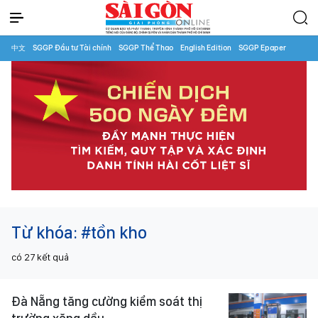
中文
SGGP Đầu tư Tài chính
SGGP Thể Thao
English Edition
SGGP Epaper
Từ khóa:
#tồn kho
có
27
kết quả
Đà Nẵng tăng cường kiểm soát thị