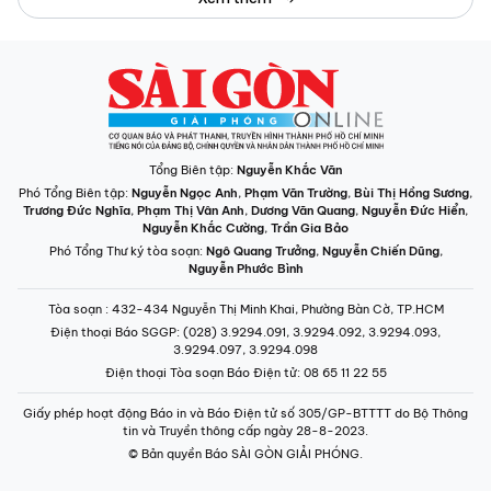
Tổng Biên tập:
Nguyễn Khắc Văn
Phó Tổng Biên tập:
Nguyễn Ngọc Anh
,
Phạm Văn Trường
,
Bùi Thị Hồng Sương
,
Trương Đức Nghĩa
,
Phạm Thị Vân Anh
,
Dương Văn Quang
,
Nguyễn Đức Hiển
,
Nguyễn Khắc Cường
,
Trần Gia Bảo
Phó Tổng Thư ký tòa soạn:
Ngô Quang Trưởng
,
Nguyễn Chiến Dũng
,
Nguyễn Phước Bình
Tòa soạn
: 432-434 Nguyễn Thị Minh Khai, Phường Bàn Cờ, TP.HCM
Điện thoại Báo SGGP
: (028) 3.9294.091, 3.9294.092, 3.9294.093,
3.9294.097, 3.9294.098
Điện thoại Tòa soạn Báo Điện tử
: 08 65 11 22 55
Giấy phép hoạt động Báo in và Báo Điện tử số 305/GP-BTTTT do Bộ Thông
tin và Truyền thông cấp ngày 28-8-2023.
© Bản quyền Báo SÀI GÒN GIẢI PHÓNG.