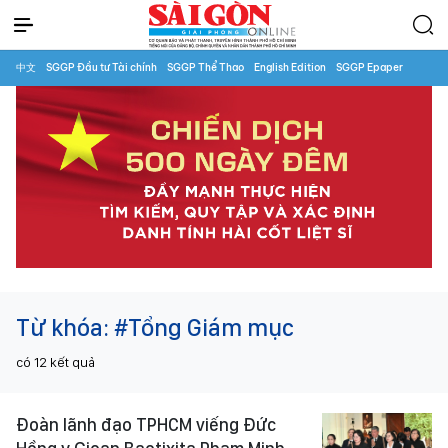
中文
SGGP Đầu tư Tài chính
SGGP Thể Thao
English Edition
SGGP Epaper
Từ khóa:
#Tổng Giám mục
có
12
kết quả
Đoàn lãnh đạo TPHCM viếng Đức