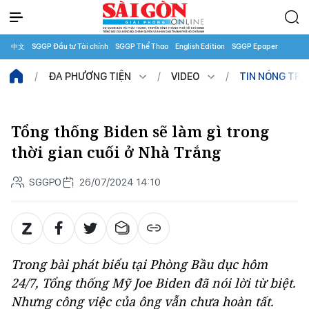
中文
SGGP Đầu tư Tài chính
SGGP Thể Thao
English Edition
SGGP Epaper
ĐA PHƯƠNG TIỆN
VIDEO
TIN NÓNG TR
Tổng thống Biden sẽ làm gì trong
thời gian cuối ở Nhà Trắng
SGGPO
26/07/2024 14:10
Trong bài phát biểu tại Phòng Bầu dục hôm
24/7, Tổng thống Mỹ Joe Biden đã nói lời từ biệt.
Nhưng công việc của ông vẫn chưa hoàn tất.