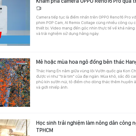
Khám phá camera OPPO Reno16 Pro qua tr
Camera tiếp tục là điểm nhấn trên OPPO Reno16 Pro vớ
phim POP Cam, AI Remix Collage cùng nhiều công cụ c
thiết bị. Video mang đến góc nhìn thực tế về khả năng
và trải nghiệm sử dụng hằng ngày.
Mê hoặc mùa hoa ngô đồng bên thác Hang
Thác Hang Én nằm giữa vùng lõi Vườn quốc gia Kon Chư 
được ví như "trái tim" của đại ngàn. Mùa khô, sắc đỏ 
phủ kín sườn núi, tô điểm cho dòng thác thêm huyền 
và giới nhiếp ảnh.
Học sinh trải nghiệm làm nông dân công n
TPHCM