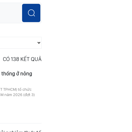
CÓ
138
KẾT QUẢ
n thống ở nông
MT TPHCM) tổ chức
M năm 2026 (đợt 3)