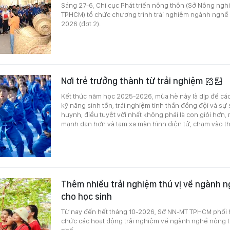
Sáng 27-6, Chi cục Phát triển nông thôn (Sở Nông ngh
TPHCM) tổ chức chương trình trải nghiệm ngành ngh
2026 (đợt 2).
Nơi trẻ trưởng thành từ trải nghiệm
Kết thúc năm học 2025-2026, mùa hè này là dịp để các
kỹ năng sinh tồn, trải nghiệm tinh thần đồng đội và sự 
huynh, điều tuyệt vời nhất không phải là con giỏi hơn, m
mạnh dạn hơn và tạm xa màn hình điện tử, chạm vào th
Thêm nhiều trải nghiệm thú vị về ngành 
cho học sinh
Từ nay đến hết tháng 10-2026, Sở NN-MT TPHCM phối 
chức các hoạt động trải nghiệm về ngành nghề nông t
phố.