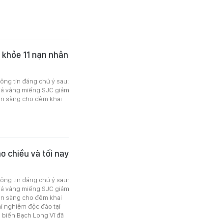
c khỏe 11 nạn nhân
hông tin đáng chú ý sau:
iá vàng miếng SJC giảm
Sẵn sàng cho đêm khai
o chiều và tối nay
hông tin đáng chú ý sau:
iá vàng miếng SJC giảm
Sẵn sàng cho đêm khai
i nghiệm độc đáo tại
 biển Bạch Long Vĩ đã