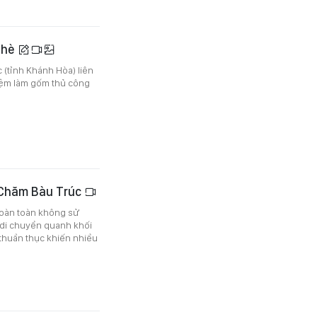
 hè
(tỉnh Khánh Hòa) liên
iệm làm gốm thủ công
 Chăm Bàu Trúc
hoàn toàn không sử
 di chuyển quanh khối
thuần thục khiến nhiều