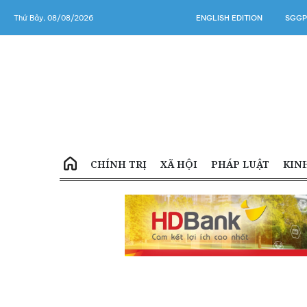
Thứ Bảy, 08/08/2026
ENGLISH EDITION
SGGP
CHÍNH TRỊ
XÃ HỘI
PHÁP LUẬT
KIN