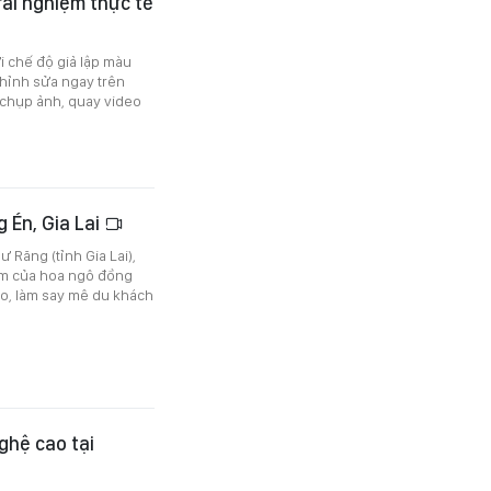
ải nghiệm thực tế
i chế độ giả lập màu
hỉnh sửa ngay trên
 chụp ảnh, quay video
 Én, Gia Lai
Răng (tỉnh Gia Lai),
cam của hoa ngô đồng
ảo, làm say mê du khách
ghệ cao tại