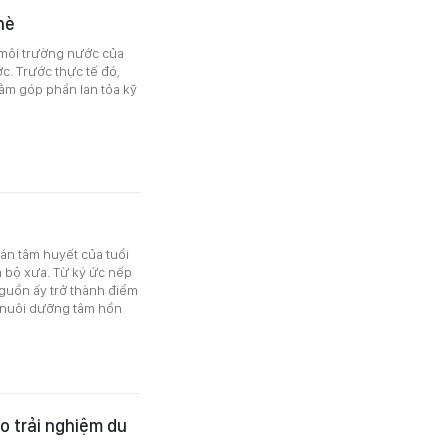
hè
 môi trường nước của
ớc. Trước thực tế đó,
ằm góp phần lan tỏa kỹ
án tâm huyết của tuổi
m bộ xưa. Từ ký ức nếp
 nguồn ấy trở thành điểm
ng nuôi dưỡng tâm hồn
o trải nghiệm du