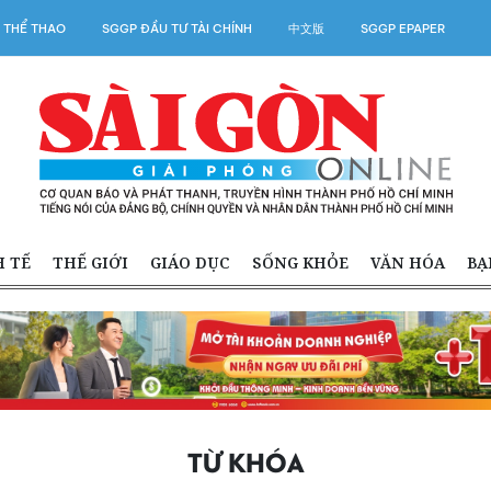
 THỂ THAO
SGGP ĐẦU TƯ TÀI CHÍNH
中文版
SGGP EPAPER
H TẾ
THẾ GIỚI
GIÁO DỤC
SỐNG KHỎE
VĂN HÓA
BẠ
TỪ KHÓA