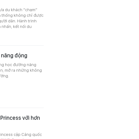
đưa du khách “chạm”
n thống không chỉ được
gười dân. Hành trình
 nhấn, kết nối du
p năng động
ờng học đường năng
ện, mở ra những không
rường.
Princess với hơn
rincess cập Cảng quốc