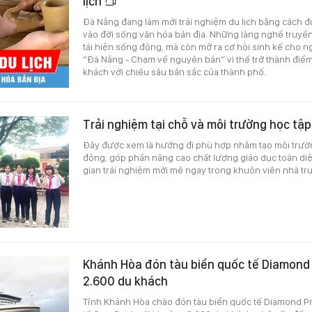
lịch
Đà Nẵng đang làm mới trải nghiệm du lịch bằng cách 
vào đời sống văn hóa bản địa. Những làng nghề truyề
tái hiện sống động, mà còn mở ra cơ hội sinh kế cho n
“Đà Nẵng - Chạm về nguyên bản” vì thế trở thành điểm
khách với chiều sâu bản sắc của thành phố.
Trải nghiệm tại chỗ và môi trường học tậ
Đây được xem là hướng đi phù hợp nhằm tạo môi trư
động, góp phần nâng cao chất lượng giáo dục toàn di
gian trải nghiệm mới mẻ ngay trong khuôn viên nhà t
Khánh Hòa đón tàu biển quốc tế Diamond 
2.600 du khách
Tỉnh Khánh Hòa chào đón tàu biển quốc tế Diamond P