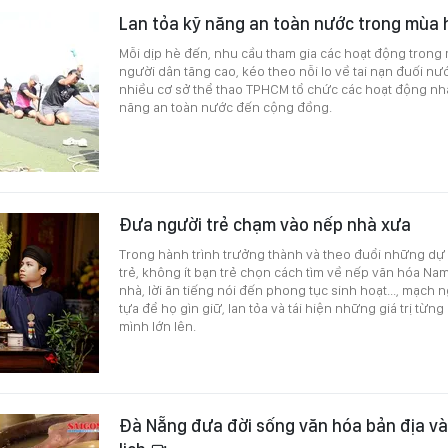
Lan tỏa kỹ năng an toàn nước trong mùa 
Mỗi dịp hè đến, nhu cầu tham gia các hoạt động trong
người dân tăng cao, kéo theo nỗi lo về tai nạn đuối nư
nhiều cơ sở thể thao TPHCM tổ chức các hoạt động nh
năng an toàn nước đến cộng đồng.
Đưa người trẻ chạm vào nếp nhà xưa
Trong hành trình trưởng thành và theo đuổi những dự 
trẻ, không ít bạn trẻ chọn cách tìm về nếp văn hóa Na
nhà, lời ăn tiếng nói đến phong tục sinh hoạt..., mạch
tựa để họ gìn giữ, lan tỏa và tái hiện những giá trị từ
mình lớn lên.
Đà Nẵng đưa đời sống văn hóa bản địa và