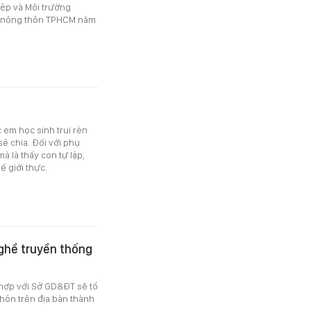
iệp và Môi trường
ề nông thôn TPHCM năm
 em học sinh trui rèn
sẻ chia. Đối với phụ
à là thấy con tự lập,
ế giới thực.
nghề truyền thống
hợp với Sở GD&ĐT sẽ tổ
hôn trên địa bàn thành