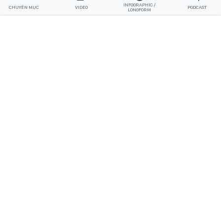
INFOGRAPHIC /
CHUYÊN MỤC
VIDEO
PODCAST
LONGFORM