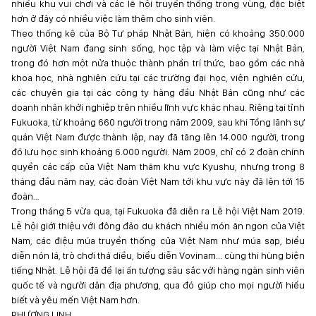
nhiều khu vui chơi và các lễ hội truyền thống trong vùng, đặc biệt
hơn ở đây có nhiều việc làm thêm cho sinh viên.
Theo thống kê của Bộ Tư pháp Nhật Bản, hiện có khoảng 350.000
người Việt Nam đang sinh sống, học tập và làm việc tại Nhật Bản,
trong đó hơn một nửa thuộc thành phần trí thức, bao gồm các nhà
khoa học, nhà nghiên cứu tại các trường đại học, viện nghiên cứu,
các chuyên gia tại các công ty hàng đầu Nhật Bản cũng như các
doanh nhân khởi nghiệp trên nhiều lĩnh vực khác nhau. Riêng tại tỉnh
Fukuoka, từ khoảng 660 người trong năm 2009, sau khi Tổng lãnh sự
quán Việt Nam được thành lập, nay đã tăng lên 14.000 người, trong
đó lưu học sinh khoảng 6.000 người. Năm 2009, chỉ có 2 đoàn chính
quyền các cấp của Việt Nam thăm khu vực Kyushu, nhưng trong 8
tháng đầu năm nay, các đoàn Việt Nam tới khu vực này đã lên tới 15
đoàn…
Trong tháng 5 vừa qua, tại Fukuoka đã diễn ra Lễ hội Việt Nam 2019.
Lễ hội giới thiệu với đông đảo du khách nhiều món ăn ngon của Việt
Nam, các điệu múa truyền thống của Việt Nam như múa sạp, biểu
diễn nón lá, trò chơi thả diều, biểu diễn Vovinam... cùng thi hùng biện
tiếng Nhật. Lễ hội đã để lại ấn tượng sâu sắc với hàng ngàn sinh viên
quốc tế và người dân địa phương, qua đó giúp cho mọi người hiểu
biết và yêu mến Việt Nam hơn.
PHƯƠNG LINH