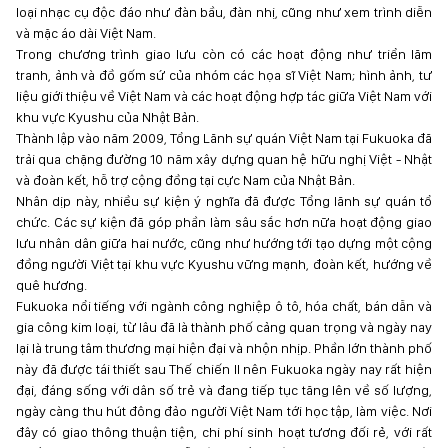
loại nhạc cụ độc đáo như đàn bầu, đàn nhị, cũng như xem trình diễn
và mặc áo dài Việt Nam.
Trong chương trình giao lưu còn có các hoạt động như triển lãm
tranh, ảnh và đồ gốm sứ của nhóm các họa sĩ Việt Nam; hình ảnh, tư
liệu giới thiệu về Việt Nam và các hoạt động hợp tác giữa Việt Nam với
khu vực Kyushu của Nhật Bản.
Thành lập vào năm 2009, Tổng Lãnh sự quán Việt Nam tại Fukuoka đã
trải qua chặng đường 10 năm xây dựng quan hệ hữu nghị Việt - Nhật
và đoàn kết, hỗ trợ cộng đồng tại cực Nam của Nhật Bản.
Nhân dịp này, nhiều sự kiện ý nghĩa đã được Tổng lãnh sự quán tổ
chức. Các sự kiện đã góp phần làm sâu sắc hơn nữa hoạt động giao
lưu nhân dân giữa hai nước, cũng như hướng tới tạo dựng một cộng
đồng người Việt tại khu vực Kyushu vững mạnh, đoàn kết, hướng về
quê hương.
Fukuoka nổi tiếng với ngành công nghiệp ô tô, hóa chất, bán dẫn và
gia công kim loại, từ lâu đã là thành phố cảng quan trọng và ngày nay
lại là trung tâm thương mại hiện đại và nhộn nhịp. Phần lớn thành phố
này đã được tái thiết sau Thế chiến II nên Fukuoka ngày nay rất hiện
đại, đáng sống với dân số trẻ và đang tiếp tục tăng lên về số lượng,
ngày càng thu hút đông đảo người Việt Nam tới học tập, làm việc. Nơi
đây có giao thông thuận tiện, chi phí sinh hoạt tương đối rẻ, với rất