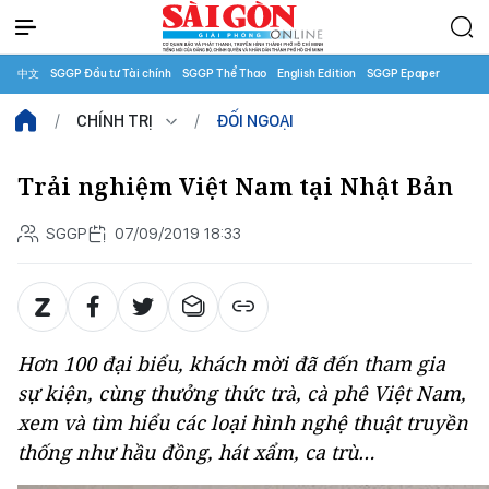
中文
SGGP Đầu tư Tài chính
SGGP Thể Thao
English Edition
SGGP Epaper
CHÍNH TRỊ
ĐỐI NGOẠI
Trải nghiệm Việt Nam tại Nhật Bản
SGGP
07/09/2019 18:33
Hơn 100 đại biểu, khách mời đã đến tham gia
sự kiện, cùng thưởng thức trà, cà phê Việt Nam,
xem và tìm hiểu các loại hình nghệ thuật truyền
thống như hầu đồng, hát xẩm, ca trù…