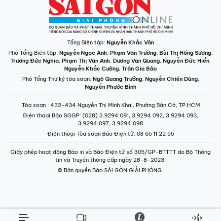
Tổng Biên tập:
Nguyễn Khắc Văn
Phó Tổng Biên tập:
Nguyễn Ngọc Anh
,
Phạm Văn Trường
,
Bùi Thị Hồng Sương
,
Trương Đức Nghĩa
,
Phạm Thị Vân Anh
,
Dương Văn Quang
,
Nguyễn Đức Hiển
,
Nguyễn Khắc Cường
,
Trần Gia Bảo
Phó Tổng Thư ký tòa soạn:
Ngô Quang Trưởng
,
Nguyễn Chiến Dũng
,
Nguyễn Phước Bình
Tòa soạn
: 432-434 Nguyễn Thị Minh Khai, Phường Bàn Cờ, TP.HCM
Điện thoại Báo SGGP
: (028) 3.9294.091, 3.9294.092, 3.9294.093,
3.9294.097, 3.9294.098
Điện thoại Tòa soạn Báo Điện tử
: 08 65 11 22 55
Giấy phép hoạt động Báo in và Báo Điện tử số 305/GP-BTTTT do Bộ Thông
tin và Truyền thông cấp ngày 28-8-2023.
© Bản quyền Báo SÀI GÒN GIẢI PHÓNG.