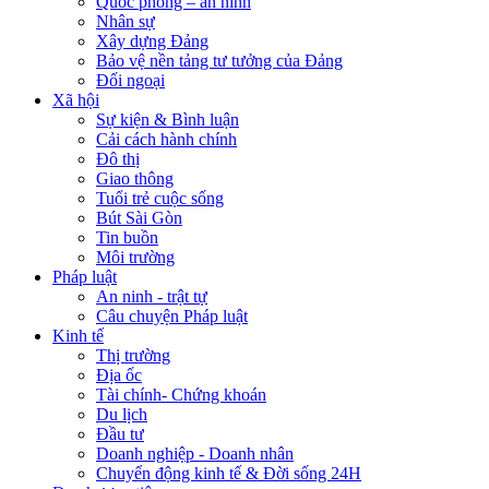
Quốc phòng – an ninh
Nhân sự
Xây dựng Đảng
Bảo vệ nền tảng tư tưởng của Đảng
Đối ngoại
Xã hội
Sự kiện & Bình luận
Cải cách hành chính
Đô thị
Giao thông
Tuổi trẻ cuộc sống
Bút Sài Gòn
Tin buồn
Môi trường
Pháp luật
An ninh - trật tự
Câu chuyện Pháp luật
Kinh tế
Thị trường
Địa ốc
Tài chính- Chứng khoán
Du lịch
Đầu tư
Doanh nghiệp - Doanh nhân
Chuyển động kinh tế & Đời sống 24H