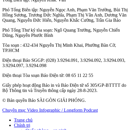
Phó Tổng Biên tập:
Nguyễn Ngọc Anh
,
Phạm Văn Trường
,
Bùi Thị
Hồng Sương
,
Trương Đức Nghĩa
,
Phạm Thị Vân Anh
,
Dương Văn
Quang
,
Nguyễn Đức Hiển
,
Nguyễn Khắc Cường
,
Trần Gia Bảo
Phó Tổng Thư ký tòa soạn:
Ngô Quang Trưởng
,
Nguyễn Chiến
Dũng
,
Nguyễn Phước Bình
Tòa soạn
: 432-434 Nguyễn Thị Minh Khai, Phường Bàn Cờ,
TP.HCM
Điện thoại Báo SGGP
: (028) 3.9294.091, 3.9294.092, 3.9294.093,
3.9294.097, 3.9294.098
Điện thoại Tòa soạn Báo Điện tử
: 08 65 11 22 55
Giấy phép hoạt động Báo in và Báo Điện tử số 305/GP-BTTTT do
Bộ Thông tin và Truyền thông cấp ngày 28-8-2023.
© Bản quyền Báo SÀI GÒN GIẢI PHÓNG.
Chuyên mục
Video
Infographic / Longform
Podcast
Trang chủ
Chính trị