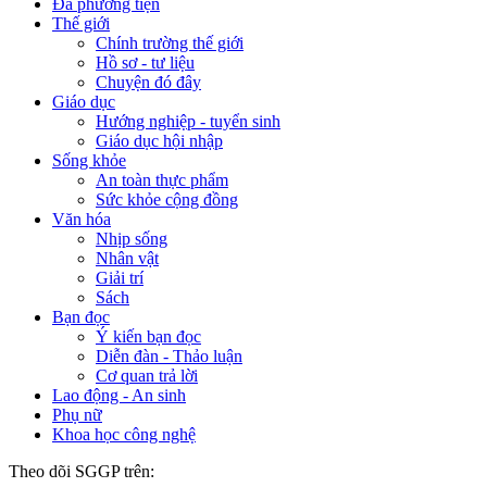
Đa phương tiện
Thế giới
Chính trường thế giới
Hồ sơ - tư liệu
Chuyện đó đây
Giáo dục
Hướng nghiệp - tuyển sinh
Giáo dục hội nhập
Sống khỏe
An toàn thực phẩm
Sức khỏe cộng đồng
Văn hóa
Nhịp sống
Nhân vật
Giải trí
Sách
Bạn đọc
Ý kiến bạn đọc
Diễn đàn - Thảo luận
Cơ quan trả lời
Lao động - An sinh
Phụ nữ
Khoa học công nghệ
Theo dõi SGGP trên: