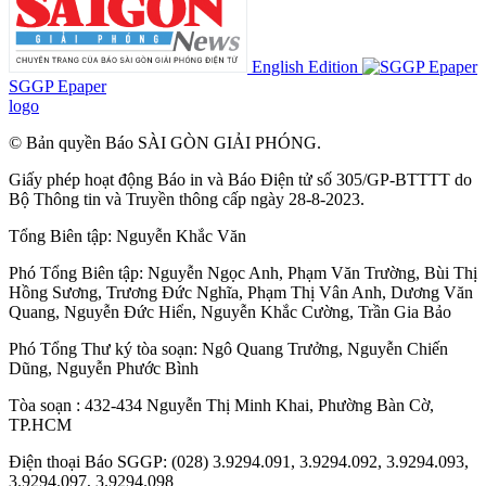
English Edition
SGGP Epaper
logo
© Bản quyền Báo SÀI GÒN GIẢI PHÓNG.
Giấy phép hoạt động Báo in và Báo Điện tử số 305/GP-BTTTT do
Bộ Thông tin và Truyền thông cấp ngày 28-8-2023.
Tổng Biên tập:
Nguyễn Khắc Văn
Phó Tổng Biên tập:
Nguyễn Ngọc Anh
,
Phạm Văn Trường
,
Bùi Thị
Hồng Sương
,
Trương Đức Nghĩa
,
Phạm Thị Vân Anh
,
Dương Văn
Quang
,
Nguyễn Đức Hiển
,
Nguyễn Khắc Cường
,
Trần Gia Bảo
Phó Tổng Thư ký tòa soạn:
Ngô Quang Trưởng
,
Nguyễn Chiến
Dũng
,
Nguyễn Phước Bình
Tòa soạn : 432-434 Nguyễn Thị Minh Khai, Phường Bàn Cờ,
TP.HCM
Điện thoại Báo SGGP: (028) 3.9294.091, 3.9294.092, 3.9294.093,
3.9294.097, 3.9294.098