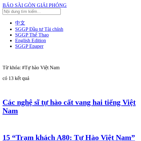
BÁO SÀI GÒN GIẢI PHÓNG
中文
SGGP Đầu tư Tài chính
SGGP Thể Thao
English Edition
SGGP Epaper
Từ khóa:
#Tự hào Việt Nam
có
13
kết quả
Các nghệ sĩ tự hào cất vang hai tiếng Việt
Nam
15 “Trạm khách A80: Tự Hào Việt Nam”