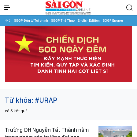
中文
SGGP Đầu tư Tài chính
SGGP Thể Thao
English Edition
SGGP Epaper
Từ khóa:
#URAP
có
5
kết quả
Trường ĐH Nguyễn Tất Thành nằm