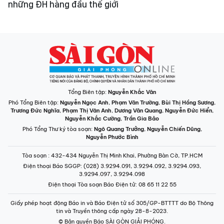
những ĐH hàng đầu thế giới
Tổng Biên tập:
Nguyễn Khắc Văn
Phó Tổng Biên tập:
Nguyễn Ngọc Anh
,
Phạm Văn Trường
,
Bùi Thị Hồng Sương
,
Trương Đức Nghĩa
,
Phạm Thị Vân Anh
,
Dương Văn Quang
,
Nguyễn Đức Hiển
,
Nguyễn Khắc Cường
,
Trần Gia Bảo
Phó Tổng Thư ký tòa soạn:
Ngô Quang Trưởng
,
Nguyễn Chiến Dũng
,
Nguyễn Phước Bình
Tòa soạn
: 432-434 Nguyễn Thị Minh Khai, Phường Bàn Cờ, TP.HCM
Điện thoại Báo SGGP
: (028) 3.9294.091, 3.9294.092, 3.9294.093,
3.9294.097, 3.9294.098
Điện thoại Tòa soạn Báo Điện tử
: 08 65 11 22 55
Giấy phép hoạt động Báo in và Báo Điện tử số 305/GP-BTTTT do Bộ Thông
tin và Truyền thông cấp ngày 28-8-2023.
© Bản quyền Báo SÀI GÒN GIẢI PHÓNG.