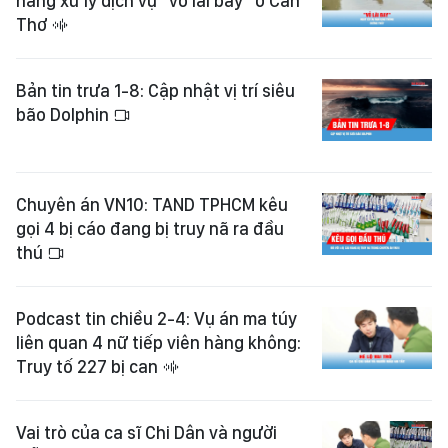
năng xử lý dịch vụ "vỏ lãi bay" ở Cần
Thơ
Bản tin trưa 1-8: Cập nhật vị trí siêu
bão Dolphin
Chuyên án VN10: TAND TPHCM kêu
gọi 4 bị cáo đang bị truy nã ra đầu
thú
Podcast tin chiều 2-4: Vụ án ma túy
liên quan 4 nữ tiếp viên hàng không:
Truy tố 227 bị can
Vai trò của ca sĩ Chi Dân và người