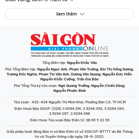
Xem thêm
Tổng Biên tập:
Nguyễn Khắc Văn
Phó Tổng Biên tập:
Nguyễn Ngọc Anh
,
Phạm Văn Trường
,
Bùi Thị Hồng Sương
,
Trương Đức Nghĩa
,
Phạm Thị Vân Anh
,
Dương Văn Quang
,
Nguyễn Đức Hiển
,
Nguyễn Khắc Cường
,
Trần Gia Bảo
Phó Tổng Thư ký tòa soạn:
Ngô Quang Trưởng
,
Nguyễn Chiến Dũng
,
Nguyễn Phước Bình
Tòa soạn
: 432-434 Nguyễn Thị Minh Khai, Phường Bàn Cờ, TP.HCM
Điện thoại Báo SGGP
: (028) 3.9294.091, 3.9294.092, 3.9294.093,
3.9294.097, 3.9294.098
Điện thoại Tòa soạn Báo Điện tử
: 08 65 11 22 55
Giấy phép hoạt động Báo in và Báo Điện tử số 305/GP-BTTTT do Bộ Thông
tin và Truyền thông cấp ngày 28-8-2023.