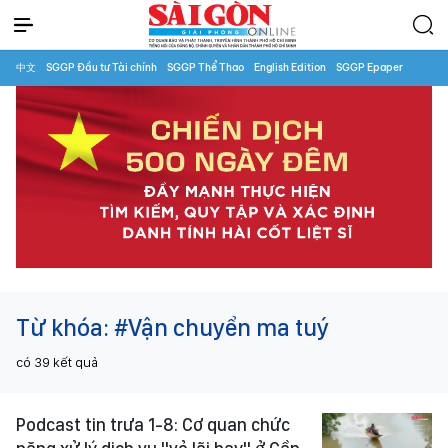
中文
SGGP Đầu tư Tài chính
SGGP Thể Thao
English Edition
SGGP Epaper
Từ khóa:
#Vận chuyển ma tuý
có
39
kết quả
Podcast tin trưa 1-8: Cơ quan chức