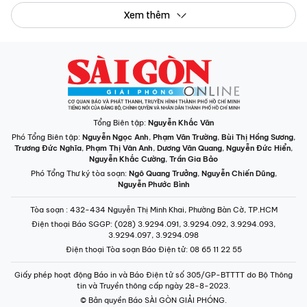
Xem thêm
Tổng Biên tập:
Nguyễn Khắc Văn
Phó Tổng Biên tập:
Nguyễn Ngọc Anh
,
Phạm Văn Trường
,
Bùi Thị Hồng Sương
,
Trương Đức Nghĩa
,
Phạm Thị Vân Anh
,
Dương Văn Quang
,
Nguyễn Đức Hiển
,
Nguyễn Khắc Cường
,
Trần Gia Bảo
Phó Tổng Thư ký tòa soạn:
Ngô Quang Trưởng
,
Nguyễn Chiến Dũng
,
Nguyễn Phước Bình
Tòa soạn
: 432-434 Nguyễn Thị Minh Khai, Phường Bàn Cờ, TP.HCM
Điện thoại Báo SGGP
: (028) 3.9294.091, 3.9294.092, 3.9294.093,
3.9294.097, 3.9294.098
Điện thoại Tòa soạn Báo Điện tử
: 08 65 11 22 55
Giấy phép hoạt động Báo in và Báo Điện tử số 305/GP-BTTTT do Bộ Thông
tin và Truyền thông cấp ngày 28-8-2023.
© Bản quyền Báo SÀI GÒN GIẢI PHÓNG.