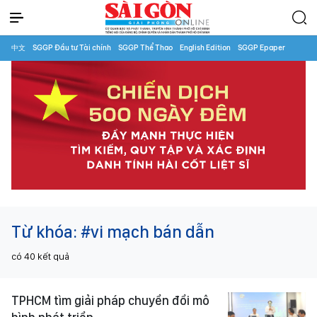
中文
SGGP Đầu tư Tài chính
SGGP Thể Thao
English Edition
SGGP Epaper
Từ khóa:
#vi mạch bán dẫn
có
40
kết quả
TPHCM tìm giải pháp chuyển đổi mô