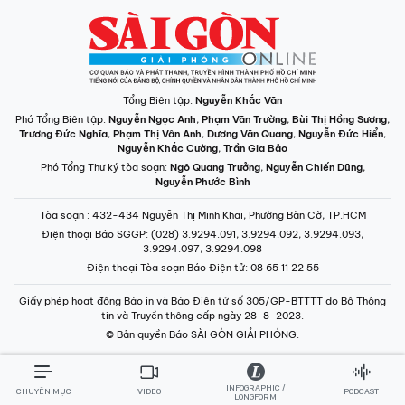
Tổng Biên tập:
Nguyễn Khắc Văn
Phó Tổng Biên tập:
Nguyễn Ngọc Anh
,
Phạm Văn Trường
,
Bùi Thị Hồng Sương
,
Trương Đức Nghĩa
,
Phạm Thị Vân Anh
,
Dương Văn Quang
,
Nguyễn Đức Hiển
,
Nguyễn Khắc Cường
,
Trần Gia Bảo
Phó Tổng Thư ký tòa soạn:
Ngô Quang Trưởng
,
Nguyễn Chiến Dũng
,
Nguyễn Phước Bình
Tòa soạn
: 432-434 Nguyễn Thị Minh Khai, Phường Bàn Cờ, TP.HCM
Điện thoại Báo SGGP
: (028) 3.9294.091, 3.9294.092, 3.9294.093,
3.9294.097, 3.9294.098
Điện thoại Tòa soạn Báo Điện tử
: 08 65 11 22 55
Giấy phép hoạt động Báo in và Báo Điện tử số 305/GP-BTTTT do Bộ Thông
tin và Truyền thông cấp ngày 28-8-2023.
© Bản quyền Báo SÀI GÒN GIẢI PHÓNG.
INFOGRAPHIC /
CHUYÊN MỤC
VIDEO
PODCAST
LONGFORM