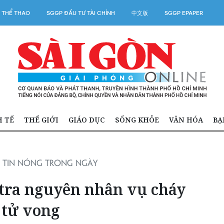
 THỂ THAO
SGGP ĐẦU TƯ TÀI CHÍNH
中文版
SGGP EPAPER
H TẾ
THẾ GIỚI
GIÁO DỤC
SỐNG KHỎE
VĂN HÓA
BẠ
TIN NÓNG TRONG NGÀY
 tra nguyên nhân vụ cháy
 tử vong