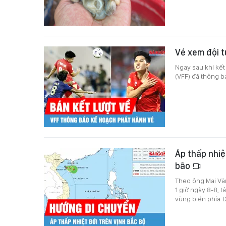
Vé xem đội t
Ngay sau khi kết
(VFF) đã thông b
Áp thấp nhiệ
bão
Theo ông Mai Văn
1 giờ ngày 8-8, t
vùng biển phía 