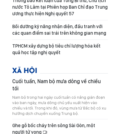
Thông báo Kết luận của Tổng Bí thư, Chủ tịch
nước Tô Lâm tại Phiên họp Ban Chỉ đạo Trung
ương thực hiện Nghị quyết 57
Bồi dưỡng kỹ năng nhận diện, đấu tranh với
các quan điểm sai trái trên không gian mạng
TPHCM xây dựng bộ tiêu chí lượng hóa kết
quả học tập nghị quyết
XÃ HỘI
Cuối tuần, Nam bộ mưa dông về chiều
tối
Nam bộ trong hai ngày cuối tuần có nắng gián đoạn
vào ban ngày, mưa dông chủ yếu xuất hiện vào
chiều và tối. Trong khi đó, vùng mưa từ Bắc bộ có xu
hướng dịch chuyển xuống Trung bộ.
Ghe gỗ bốc cháy trên sông Sài Gòn, một
người tử vong