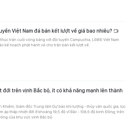
uyển Việt Nam đá bán kết lượt về giá bao nhiêu?
 thúc trận cuối vòng bảng với đội tuyển Campuchia, LĐBĐ Việt Nam
áo kế hoạch phát hành vé cho trận bán kết lượt về.
t đới trên vịnh Bắc bộ, ít có khả năng mạnh lên thành
 Khiêm, Giám đốc Trung tâm Dự báo khí tượng - thủy văn quốc gia, lúc
âm áp thấp nhiệt đới ở khoảng 19,5 độ vĩ Bắc - 108,6 độ kinh Đông, trên
Đông của khu vực vịnh Bắc bộ.