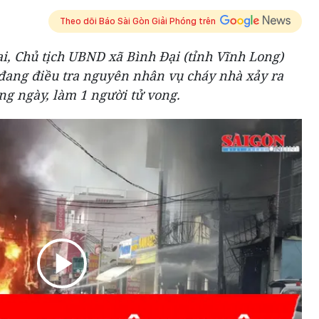
Theo dõi Báo Sài Gòn Giải Phóng trên
i, Chủ tịch UBND xã Bình Đại (tỉnh Vĩnh Long)
 đang điều tra nguyên nhân vụ cháy nhà xảy ra
ùng ngày, làm 1 người tử vong.