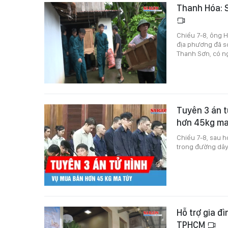
Thanh Hóa: S
Chiều 7-8, ông H
địa phương đã sơ
Thanh Sơn, có ng
Tuyên 3 án t
hơn 45kg ma
Chiều 7-8, sau h
trong đường dây
Hỗ trợ gia đ
TPHCM