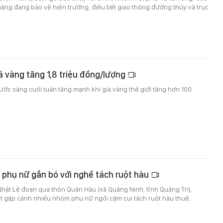
ăng đang bảo vệ hiện trường, điều tiết giao thông đường thủy và trục
á vàng tăng 1,8 triệu đồng/lượng
ước sáng cuối tuần tăng mạnh khi giá vàng thế giới tăng hơn 100
phụ nữ gắn bó với nghề tách ruột hàu
hật Lệ đoạn qua thôn Quán Hàu (xã Quảng Ninh, tỉnh Quảng Trị),
t gặp cảnh nhiều nhóm phụ nữ ngồi cặm cụi tách ruột hàu thuê.