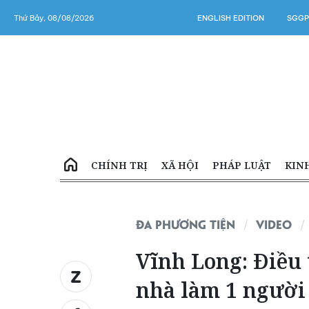
Thứ Bảy, 08/08/2026
ENGLISH EDITION
SGGP
CHÍNH TRỊ
XÃ HỘI
PHÁP LUẬT
KIN
ĐA PHƯƠNG TIỆN
VIDEO
Vĩnh Long: Điều
nhà làm 1 người