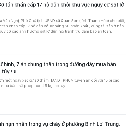
ơ tán khẩn cấp 17 hộ dân khỏi khu vực nguy cơ sạt lở
à Văn Nghị, Phó Chủ tịch UBND xã Quan Sơn (tỉnh Thanh Hóa) cho biết,
 tán khẩn cấp 17 hộ dân với khoảng 60 nhân khẩu, cùng tài sản ở bản
uy cơ cao ảnh hưởng sạt lở đến nơi tránh trú đảm bảo an toàn.
ử hình, 7 án chung thân trong đường dây mua bán
 túy
ơn một ngày xét xử sơ thẩm, TAND TPHCM tuyên án đối với 15 bị cáo
 mua bán trái phép hơn 45 kg ma túy.
ình nạn nhân trong vụ cháy ở phường Bình Lợi Trung,