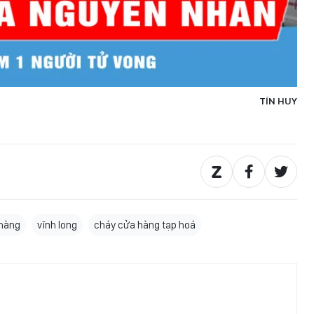
TÍN HUY
 hàng
vĩnh long
cháy cửa hàng tạp hoá