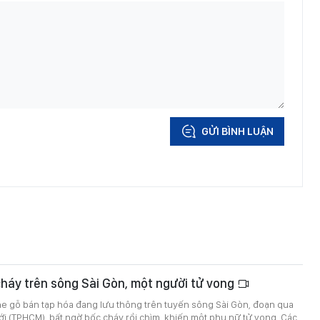
GỬI BÌNH LUẬN
háy trên sông Sài Gòn, một người tử vong
he gỗ bán tạp hóa đang lưu thông trên tuyến sông Sài Gòn, đoạn qua
 (TPHCM), bất ngờ bốc cháy rồi chìm, khiến một phụ nữ tử vong. Các