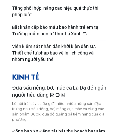
Tăng phối hợp, nâng cao hiệu quả thực thi
pháp luật
Bắt khẩn cấp bảo mẫu bạo hành trẻ em tại
Trường mầm non tư thục Lá Xanh
Viện kiểm sát nhân dân khởi kiện dân sự:
Thiết chế tư pháp bảo vệ lợi ích công và
nhóm người yếu thế
KINH TẾ
Đưa sầu riêng, bơ, mắc ca La Dạ đến gần
người tiêu dùng
Lễ hội trái cây La Dạ giới thiệu nhiều nông sản đặc
trưng như sầu riêng, bơ, măng cụt, mắc ca cùng các
sản phẩm OCOP, qua đó quảng bá tiềm năng của địa
phương.
Đồng bào Xơ Đăng tất bật thu hoạch hạt sâm