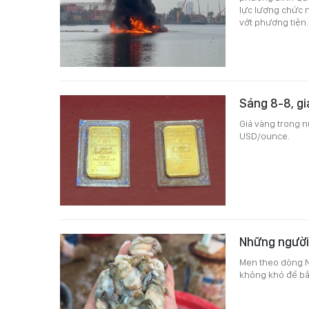
lực lượng chức n
vớt phương tiện.
Sáng 8-8, gi
Giá vàng trong n
USD/ounce.
Những người 
Men theo dòng N
không khó để bắ