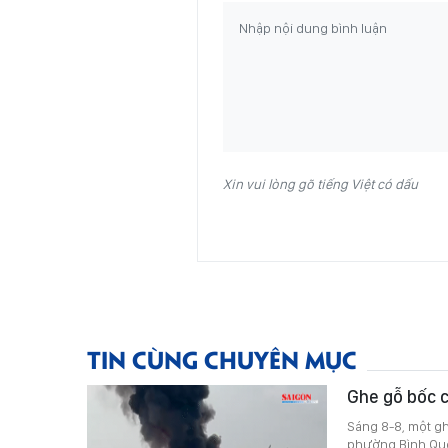
Xin vui lòng gõ tiếng Việt có dấu
TIN CÙNG CHUYÊN MỤC
Ghe gỗ bốc c
Sáng 8-8, một g
phường Bình Quới