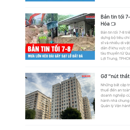
Bản tin tối 7
Hóa
Bản tin tối 7-8 
dựng bộ tiêu chí
sĩ và nhiều di vậ
dân ở khu vực có
tàu thuyền từ Q
Lợi Trung, TPHCM
Gỡ “nút thắt
Những bất cập tr
thuế đến an toà
doanh nghiệp cù
hành nhà chung c
Quản lý Vận hàn