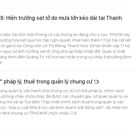
-8: Hiện trường sạt lở do mưa lớn kéo dài tại Thanh
trên Báo Sài Gòn Giải Phóng có các thông tin đáng chú ý sau: TPHCM xây
 lượng hóa kết quả học tập nghị quyết; Phát hiện thêm 17 bộ hài cốt liệt
t có giá trị tại Công viên Lê Thị Riêng; Thanh Hóa: Sơ tán khẩn cấp 17 hộ
 nguy cơ ảnh hưởng sạt lở; Ứng phó áp thấp nhiệt đới: Quản lý chặt
uảng Ninh đến Quảng Trị; Hỗ trợ nạn nhân trong vụ cháy ở phường Bình
...
” pháp lý, thuế trong quản lý chung cư
ong quản lý, vận hành nhà chung cư, từ cơ chế pháp lý, chính sách
n phòng cháy chữa cháy, đã được các chuyên gia, cơ quan quản lý và
ng mổ xẻ tại Tọa đàm “Cập nhật chính sách thuế trong quản lý vận
ư - Góp ý Luật Nhà ở và Luật Kinh doanh bất động sản”, do Hiệp hội
h Nhà chung cư TPHCM tổ chức chiều 7-8.