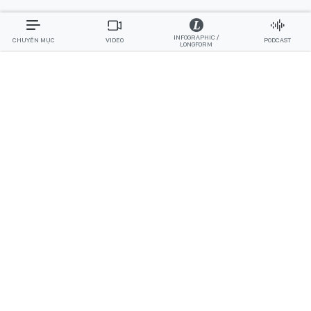
INFOGRAPHIC /
CHUYÊN MỤC
VIDEO
PODCAST
LONGFORM