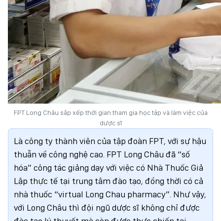
FPT Long Châu sắp xếp thời gian tham gia học tập và làm việc của
dược sĩ
Là công ty thành viên của tập đoàn FPT, với sự hậu
thuẫn về công nghệ cao. FPT Long Châu đã “số
hóa” công tác giảng dạy với việc có Nhà Thuốc Giả
Lập thực tế tại trung tâm đào tạo, đồng thời có cả
nhà thuốc “virtual Long Chau pharmacy”. Như vậy,
với Long Châu thì đội ngũ dược sĩ không chỉ được
đào tạo lý thuyết mà còn được thực chiến tại