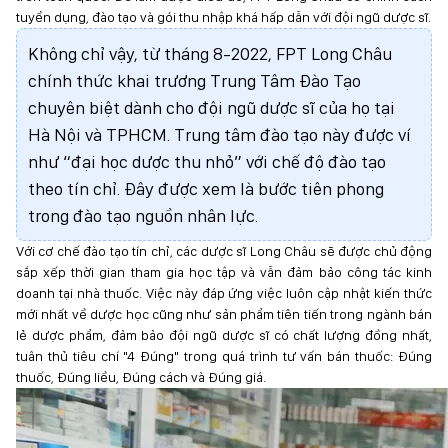
tuyển dụng, đào tạo và gói thu nhập khá hấp dẫn với đội ngũ dược sĩ.
Không chỉ vậy, từ tháng 8-2022, FPT Long Châu
chính thức khai trương Trung Tâm Đào Tạo
chuyên biệt dành cho đội ngũ dược sĩ của họ tại
Hà Nội và TPHCM. Trung tâm đào tạo này được ví
như “đại học dược thu nhỏ” với chế độ đào tạo
theo tín chỉ. Đây được xem là bước tiên phong
trong đào tạo nguồn nhân lực.
Với cơ chế đào tạo tín chỉ, các dược sĩ Long Châu sẽ được chủ động
sắp xếp thời gian tham gia học tập và vẫn đảm bảo công tác kinh
doanh tại nhà thuốc. Việc này đáp ứng việc luôn cập nhật kiến thức
mới nhất về dược học cũng như sản phẩm tiên tiến trong ngành bán
lẻ dược phẩm, đảm bảo đội ngũ dược sĩ có chất lượng đồng nhất,
tuân thủ tiêu chí "4 Đúng" trong quá trình tư vấn bán thuốc: Đúng
thuốc, Đúng liều, Đúng cách và Đúng giá.