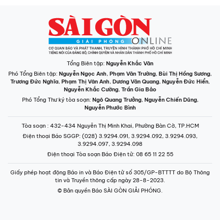
Tổng Biên tập:
Nguyễn Khắc Văn
Phó Tổng Biên tập:
Nguyễn Ngọc Anh
,
Phạm Văn Trường
,
Bùi Thị Hồng Sương
,
Trương Đức Nghĩa
,
Phạm Thị Vân Anh
,
Dương Văn Quang
,
Nguyễn Đức Hiển
,
Nguyễn Khắc Cường
,
Trần Gia Bảo
Phó Tổng Thư ký tòa soạn:
Ngô Quang Trưởng
,
Nguyễn Chiến Dũng
,
Nguyễn Phước Bình
Tòa soạn
: 432-434 Nguyễn Thị Minh Khai, Phường Bàn Cờ, TP.HCM
Điện thoại Báo SGGP
: (028) 3.9294.091, 3.9294.092, 3.9294.093,
3.9294.097, 3.9294.098
Điện thoại Tòa soạn Báo Điện tử
: 08 65 11 22 55
Giấy phép hoạt động Báo in và Báo Điện tử số 305/GP-BTTTT do Bộ Thông
tin và Truyền thông cấp ngày 28-8-2023.
© Bản quyền Báo SÀI GÒN GIẢI PHÓNG.