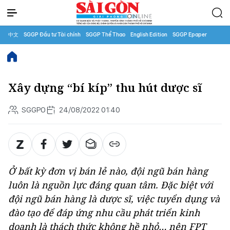
中文
SGGP Đầu tư Tài chính
SGGP Thể Thao
English Edition
SGGP Epaper
Xây dựng “bí kíp” thu hút dược sĩ
SGGPO
24/08/2022 01:40
Ở bất kỳ đơn vị bán lẻ nào, đội ngũ bán hàng
luôn là nguồn lực đáng quan tâm. Đặc biệt với
đội ngũ bán hàng là dược sĩ, việc tuyển dụng và
đào tạo để đáp ứng nhu cầu phát triển kinh
doanh là thách thức không hề nhỏ… nên FPT