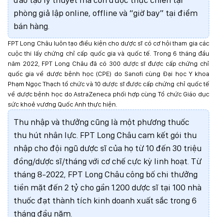
phòng giả lập online, offline và “giờ bay” tại điểm
bán hàng.
FPT Long Châu luôn tạo điều kiện cho dược sĩ có cơ hội tham gia các
cuộc thi lấy chứng chỉ cấp quốc gia và quốc tế. Trong 6 tháng đầu
năm 2022, FPT Long Châu đã có 300 dược sĩ được cấp chứng chỉ
quốc gia về dược bệnh học (CPE) do Sanofi cùng Đại học Y khoa
Phạm Ngọc Thạch tổ chức và 10 dược sĩ được cấp chứng chỉ quốc tế
về dược bệnh học do AstraZeneca phối hợp cùng Tổ chức Giáo dục
sức khoẻ vương Quốc Anh thực hiện.
Thu nhập và thưởng cũng là một phương thuốc
thu hút nhân lực. FPT Long Châu cam kết gói thu
nhập cho đội ngũ dược sĩ của họ từ 10 đến 30 triệu
đồng/dược sĩ/tháng với cơ chế cực kỳ linh hoạt. Từ
tháng 8-2022, FPT Long Châu công bố chi thưởng
tiền mặt đến 2 tỷ cho gần 1.200 dược sĩ tại 100 nhà
thuốc đạt thành tích kinh doanh xuất sắc trong 6
tháng đầu năm.