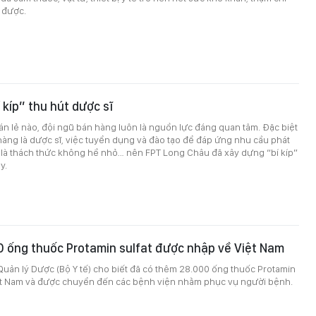
 được.
 kíp” thu hút dược sĩ
bán lẻ nào, đội ngũ bán hàng luôn là nguồn lực đáng quan tâm. Đặc biệt
hàng là dược sĩ, việc tuyển dụng và đào tạo để đáp ứng nhu cầu phát
 là thách thức không hề nhỏ… nên FPT Long Châu đã xây dựng “bí kíp”
y.
 ống thuốc Protamin sulfat được nhập về Việt Nam
Quản lý Dược (Bộ Y tế) cho biết đã có thêm 28.000 ống thuốc Protamin
iệt Nam và được chuyển đến các bệnh viện nhằm phục vụ người bệnh.