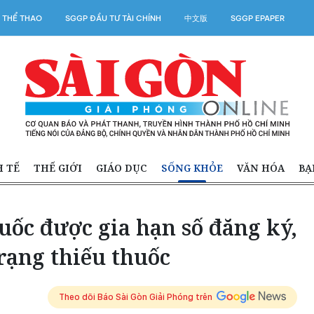
 THỂ THAO
SGGP ĐẦU TƯ TÀI CHÍNH
中文版
SGGP EPAPER
H TẾ
THẾ GIỚI
GIÁO DỤC
SỐNG KHỎE
VĂN HÓA
BẠ
huốc được gia hạn số đăng ký,
trạng thiếu thuốc
Theo dõi Báo Sài Gòn Giải Phóng trên