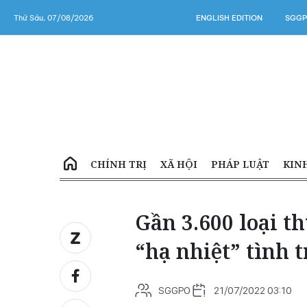
Thứ Sáu, 07/08/2026
ENGLISH EDITION
SGGP
CHÍNH TRỊ
XÃ HỘI
PHÁP LUẬT
KIN
Gần 3.600 loại t
“hạ nhiệt” tình 
SGGPO
21/07/2022 03:10