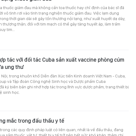
 thuốc giảm đau mà không cần toa thuốc hay chỉ định của bác sĩ đã
i vô tình rơi vào tình trạng nghiện thuốc giảm đau. Việc lạm dụng
rong thời gian dài sẽ gây tổn thương nội tạng, như xuất huyết dạ dày,
n thượng thận; đối với tim mạch có thể gây tăng huyết áp, làm trầm
suy tim…
p tác với đối tác Cuba sản xuất vaccine phòng cúm
ữa ung thư
à Nội, trong khuôn khổ Diễn đàn Xúc tiến Kinh doanh Việt Nam - Cuba,
oup và Tập đoàn Công nghệ Sinh học và Dược phẩm Cuba
ã ký biên bản ghi nhớ hợp tác trong lĩnh vực dược phẩm, trang thiết bị
ệ sinh học.
ng mắc trong đấu thầu y tế
 trong các quy định pháp luật có liên quan, nhất là về đấu thầu, đang
a sắm thuốc, vật tư, thiết bị y tế trở nên hết sức khó khăn, thậm chí