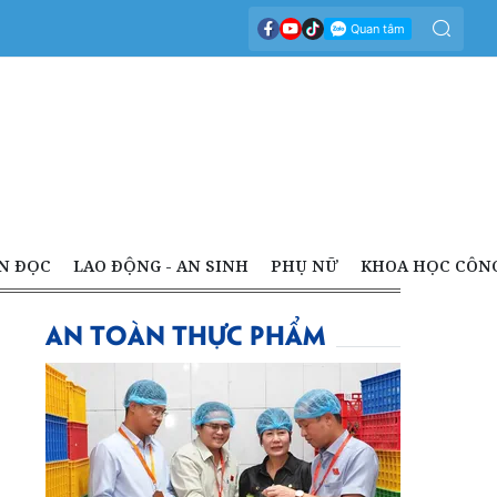
N ĐỌC
LAO ĐỘNG - AN SINH
PHỤ NỮ
KHOA HỌC CÔN
AN TOÀN THỰC PHẨM