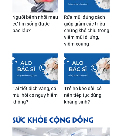
Người bệnh nhồi máu
Rửa mũi đúng cách
cơ tim sống được
giúp giảm các triệu
bao lâu?
chứng khó chịu trong
viêm mũi dị ứng,
viêm xoang
Tai tiết dịch vàng, có
Trẻ ho kéo dài: có
mùi hôi có nguy hiểm
nên tiếp tục dùng
không?
kháng sinh?
SỨC KHỎE CỘNG ĐỒNG