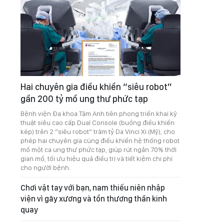
Hai chuyên gia điều khiển “siêu robot”
gần 200 tỷ mổ ung thư phức tạp
Bệnh viện Đa khoa Tâm Anh tiên phong triển khai kỹ
thuật siêu cao cấp Dual Console (buồng điều khiển
kép) trên 2 “siêu robot” trăm tỷ Da Vinci Xi (Mỹ), cho
phép hai chuyên gia cùng điều khiển hệ thống robot
mổ một ca ung thư phức tạp, giúp rút ngắn 70% thời
gian mổ, tối ưu hiệu quả điều trị và tiết kiệm chi phí
cho người bệnh.
Chơi vật tay với bạn, nam thiếu niên nhập
viện vì gãy xương và tổn thương thần kinh
quay