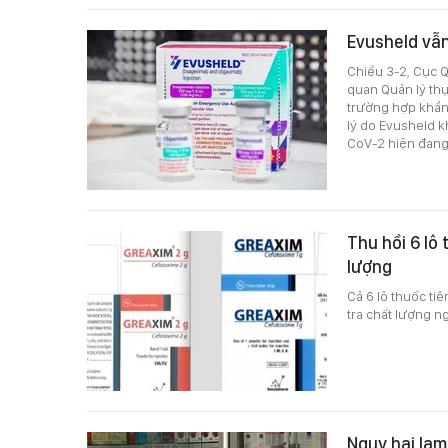
Evusheld vẫn
Chiều 3-2, Cục Q
quan Quản lý th
trường hợp khẩn 
lý do Evusheld k
CoV-2 hiện đang 
Thu hồi 6 lô
lượng
Cả 6 lô thuốc ti
tra chất lượng n
Nguy hại lạ