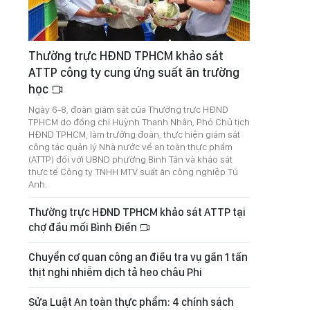
Thường trực HĐND TPHCM khảo sát
ATTP công ty cung ứng suất ăn trường
học
Ngày 6-8, đoàn giám sát của Thường trực HĐND
TPHCM do đồng chí Huỳnh Thanh Nhân, Phó Chủ tịch
HĐND TPHCM, làm trưởng đoàn, thực hiện giám sát
công tác quản lý Nhà nước về an toàn thực phẩm
(ATTP) đối với UBND phường Bình Tân và khảo sát
thực tế Công ty TNHH MTV suất ăn công nghiệp Tú
Anh.
Thường trực HĐND TPHCM khảo sát ATTP tại
chợ đầu mối Bình Điền
Chuyển cơ quan công an điều tra vụ gần 1 tấn
thịt nghi nhiễm dịch tả heo châu Phi
Sửa Luật An toàn thực phẩm: 4 chính sách