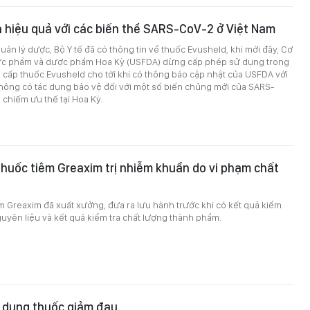
 hiệu quả với các biến thể SARS-CoV-2 ở Việt Nam
uản lý dược, Bộ Y tế đã có thông tin về thuốc Evusheld, khi mới đây, Cơ
ực phẩm và dược phẩm Hoa Kỳ (USFDA) dừng cấp phép sử dụng trong
cấp thuốc Evusheld cho tới khi có thông báo cập nhật của USFDA với
hông có tác dụng bảo vệ đối với một số biến chủng mới của SARS-
chiếm ưu thế tại Hoa Kỳ.
 thuốc tiêm Greaxim trị nhiễm khuẩn do vi phạm chất
êm Greaxim đã xuất xưởng, đưa ra lưu hành trước khi có kết quả kiểm
guyên liệu và kết quả kiểm tra chất lượng thành phẩm.
m dụng thuốc giảm đau