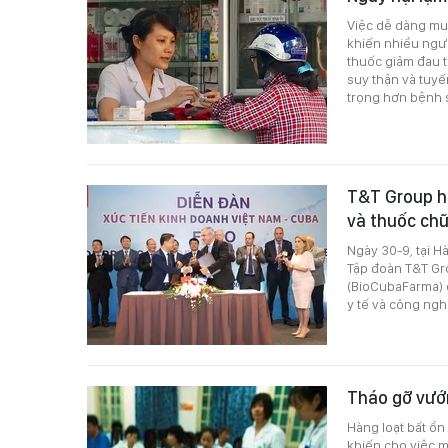
Việc dễ dàng mua
khiến nhiều ngườ
thuốc giảm đau t
suy thận và tuyế
trọng hơn bệnh 
T&T Group hợ
và thuốc ch
Ngày 30-9, tại H
Tập đoàn T&T Gr
(BioCubaFarma) đ
y tế và công ngh
Tháo gỡ vướ
Hàng loạt bất ổn
khiến cho việc mu