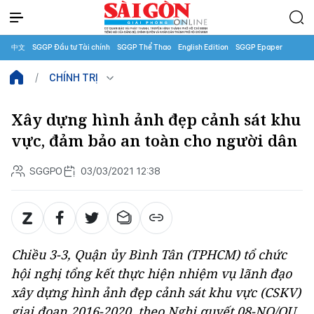
中文
SGGP Đầu tư Tài chính
SGGP Thể Thao
English Edition
SGGP Epaper
CHÍNH TRỊ
Xây dựng hình ảnh đẹp cảnh sát khu
vực, đảm bảo an toàn cho người dân
SGGPO
03/03/2021 12:38
Chiều 3-3, Quận ủy Bình Tân (TPHCM) tổ chức
hội nghị tổng kết thực hiện nhiệm vụ lãnh đạo
xây dựng hình ảnh đẹp cảnh sát khu vực (CSKV)
giai đoạn 2016-2020, theo Nghị quyết 08-NQ/QU