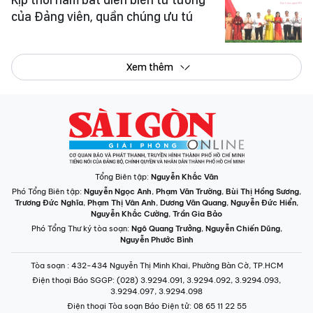
của Đảng viên, quần chúng ưu tú
Xem thêm
Tổng Biên tập:
Nguyễn Khắc Văn
Phó Tổng Biên tập:
Nguyễn Ngọc Anh
,
Phạm Văn Trường
,
Bùi Thị Hồng Sương
,
Trương Đức Nghĩa
,
Phạm Thị Vân Anh
,
Dương Văn Quang
,
Nguyễn Đức Hiển
,
Nguyễn Khắc Cường
,
Trần Gia Bảo
Phó Tổng Thư ký tòa soạn:
Ngô Quang Trưởng
,
Nguyễn Chiến Dũng
,
Nguyễn Phước Bình
Tòa soạn
: 432-434 Nguyễn Thị Minh Khai, Phường Bàn Cờ, TP.HCM
Điện thoại Báo SGGP
: (028) 3.9294.091, 3.9294.092, 3.9294.093,
3.9294.097, 3.9294.098
Điện thoại Tòa soạn Báo Điện tử
: 08 65 11 22 55