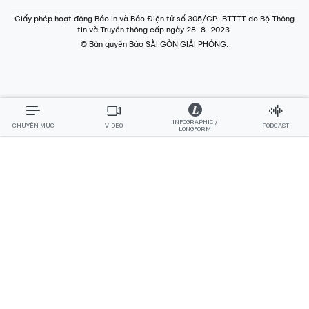
Giấy phép hoạt động Báo in và Báo Điện tử số 305/GP-BTTTT do Bộ Thông
tin và Truyền thông cấp ngày 28-8-2023.
© Bản quyền Báo SÀI GÒN GIẢI PHÓNG.
INFOGRAPHIC /
CHUYÊN MỤC
VIDEO
PODCAST
LONGFORM