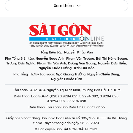
Xem thêm
Tổng Biên tập:
Nguyễn Khắc Văn
Phó Tổng Biên tập:
Nguyễn Ngọc Anh
,
Phạm Văn Trường
,
Bùi Thị Hồng Sương
,
Trương Đức Nghĩa
,
Phạm Thị Vân Anh
,
Dương Văn Quang
,
Nguyễn Đức Hiển
,
Nguyễn Khắc Cường
,
Trần Gia Bảo
Phó Tổng Thư ký tòa soạn:
Ngô Quang Trưởng
,
Nguyễn Chiến Dũng
,
Nguyễn Phước Bình
Tòa soạn
: 432-434 Nguyễn Thị Minh Khai, Phường Bàn Cờ, TP.HCM
Điện thoại Báo SGGP
: (028) 3.9294.091, 3.9294.092, 3.9294.093,
3.9294.097, 3.9294.098
Điện thoại Tòa soạn Báo Điện tử
: 08 65 11 22 55
Giấy phép hoạt động Báo in và Báo Điện tử số 305/GP-BTTTT do Bộ Thông
tin và Truyền thông cấp ngày 28-8-2023.
© Bản quyền Báo SÀI GÒN GIẢI PHÓNG.