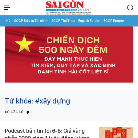
中文
SGGP Đầu tư Tài chính
SGGP Thể Thao
English Edition
SGGP Epaper
Từ khóa:
#xây dựng
có
424
kết quả
Podcast bản tin tối 6-8: Giá vàng